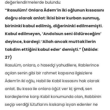
değerlendirmelerde bulundu:
“Rasulüm! Onlara Âdem’in iki oğlunun kıssasını
doğru olarak anlat: İkisi birer kurban sunmuş,
birininki kabul edilmiş, diğerininki edilmemişti.
Kabul edilmeyen, ‘Andolsun seni öldüreceğim’
deyince, kardeşi: ‘Allah ancak muttakîlerin
takdim ettiğini kabul eder’ demişti.” (Mâide:
27)
Rasulüm, onlara, o hasedçi yahudilere, Rablerince
açılan senin gibi bir rahmet kapısına ilgisizlere
Âdem’in iki oğlu, Habil ile Kabil kıssasını hak olarak
anlat. Bu kıssa ile onlara öğüt ver ki; şimdi, sen
kardeşlerine karşı Kabil konumunda olan, Rabbinin
seçip verdiği lütuflarını kıskanıp isyan edenler ne