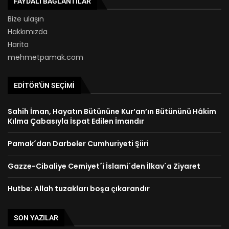
FAYDALI BAĞLANTILAR
Bize ulaşın
Hakkımızda
Harita
mehmetpamak.com
EDITÖR'ÜN SEÇIMI
Sahih İman, Hayatın Bütününe Kur’an’ın Bütününü Hâkim
Kılma Çabasıyla İspat Edilen İmandır
Pamak´dan Darbeler Cumhuriyeti Şiiri
Gazze-Cibaliye Cemiyet´i İslami´den İlkav´a Ziyaret
Hutbe: Allah tuzakları boşa çıkarandır
SON YAZILAR