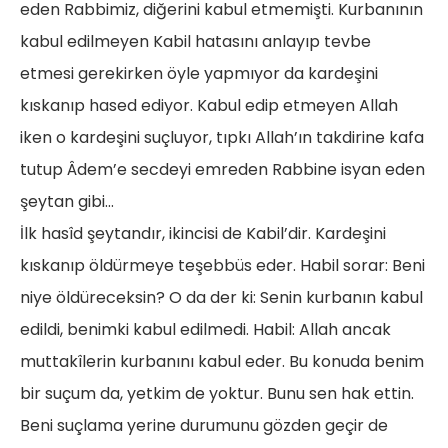
eden Rabbimiz, diğerini kabul etmemişti. Kurbanının
kabul edilmeyen Kabil hatasını anlayıp tevbe
etmesi gerekirken öyle yapmıyor da kardeşini
kıskanıp hased ediyor. Kabul edip etmeyen Allah
iken o kardeşini suçluyor, tıpkı Allah’ın takdirine kafa
tutup Âdem’e secdeyi emreden Rabbine isyan eden
şeytan gibi…
İlk hasîd şeytandır, ikincisi de Kabil’dir. Kardeşini
kıskanıp öldürmeye teşebbüs eder. Habil sorar: Beni
niye öldüreceksin? O da der ki: Senin kurbanın kabul
edildi, benimki kabul edilmedi. Habil: Allah ancak
muttakîlerin kurbanını kabul eder. Bu konuda benim
bir suçum da, yetkim de yoktur. Bunu sen hak ettin.
Beni suçlama yerine durumunu gözden geçir de