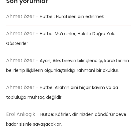
Son yorumlar
Ahmet özer
-
Hutbe : Hurafeleri din edinmek
Ahmet özer
-
Hutbe: Mü’minler, Hak ile Doğru Yolu
Gösterirler
Ahmet özer
-
Ayan; Aile; bireyin bilinçlendiği, karakterinin
belirlenip ilişkilerin olgunlaştırıldığı rahmânî bir okuldur.
Ahmet özer
-
Hutbe: Allah’ın dini hiçbir kavim ya da
topluluğa muhtaç değildir
Erol Anlıaçık
-
Hutbe: Kâfirler, dininizden döndürünceye
kadar sizinle savaşacaklar.