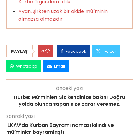
Kerbelâ gündem oldu.
Ayan, şirkten uzak bir akide mü´minin
olmazsa olmazıdır
0
PAYLAŞ
Facebook
Twitter
Whatsapp
Email
önceki yazı
Hutbe: Mü’minler! Siz kendinize bakın! Doğru
yolda olunca sapan size zarar veremez.
sonraki yazı
İLKAV’da Kurban Bayramı namazı kılındı ve
mü’minler bayramlaştı