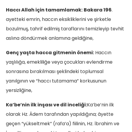
Haccı Allah için tamamlamak:
Bakara 196
.
ayetteki emrin, haccın eksikliklerini ve şirketle
bozulmuş, tahrif edilmiş taraflarını temizleyip tevhit
aslına döndürmek anlamına geldiğine,
Genç yaşta hacca gitmenin önemi:
Haccın
yaşlılığa, emekliliğe veya çocukları evlendirme
sonrasına bırakılması şeklindeki toplumsal
yanılgının ve “haccı tutamama” korkusunun
yersizliğine,
Ka’be’nin ilk inşası ve dil inceliği:
Ka’be’nin ilk
olarak Hz. Âdem tarafından yapıldığına; âyette
geçen “yükseltmek” (rafa’a) fiilinin, Hz. İbrahim ve