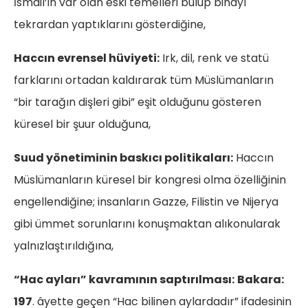
İsmail’in var olan eski temelleri bulup binayı
tekrardan yaptıklarını gösterdiğine,
Haccın evrensel hüviyeti:
Irk, dil, renk ve statü
farklarını ortadan kaldırarak tüm Müslümanların
“bir tarağın dişleri gibi” eşit olduğunu gösteren
küresel bir şuur olduğuna,
Suud yönetiminin baskıcı politikaları:
Haccın
Müslümanların küresel bir kongresi olma özelliğinin
engellendiğine; insanların Gazze, Filistin ve Nijerya
gibi ümmet sorunlarını konuşmaktan alıkonularak
yalnızlaştırıldığına,
“Hac ayları” kavramının saptırılması:
Bakara:
197
. âyette geçen “Hac bilinen aylardadır” ifadesinin