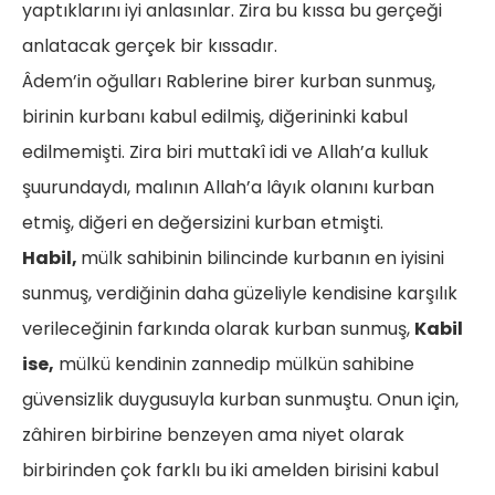
yaptıklarını iyi anlasınlar. Zira bu kıssa bu gerçeği
anlatacak gerçek bir kıssadır.
Âdem’in oğulları Rablerine birer kurban sunmuş,
birinin kurbanı kabul edilmiş, diğerininki kabul
edilmemişti. Zira biri muttakî idi ve Allah’a kulluk
şuurundaydı, malının Allah’a lâyık olanını kurban
etmiş, diğeri en değersizini kurban etmişti.
Habil,
mülk sahibinin bilincinde kurbanın en iyisini
sunmuş, verdiğinin daha güzeliyle kendisine karşılık
verileceğinin farkında olarak kurban sunmuş,
Kabil
ise,
mülkü kendinin zannedip mülkün sahibine
güvensizlik duygusuyla kurban sunmuştu. Onun için,
zâhiren birbirine benzeyen ama niyet olarak
birbirinden çok farklı bu iki amelden birisini kabul