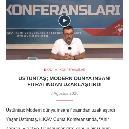
İLKAV
KONFERANSLAR
ÜSTÜNTAŞ; MODERN DÜNYA INSANI
FITRATINDAN UZAKLAŞTIRDI
8 Ağustos 2026
Üstüntaş; Modern dünya insanı fıtratından uzaklaştırdı
Yaşar Üstüntaş, İLKAV Cuma Konferansında, “Ahir
Zaman, Fıtrat ve Transhümanizm” konulu bir sunum