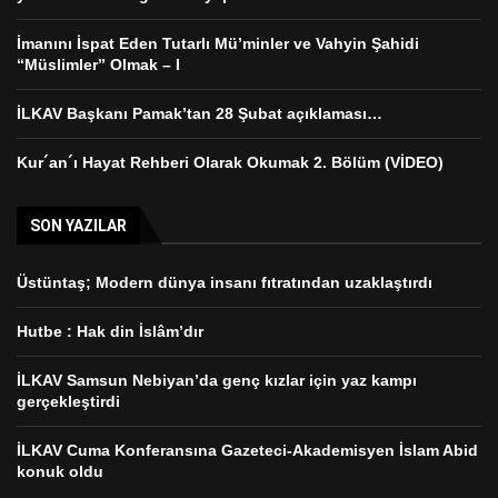
İmanını İspat Eden Tutarlı Mü’minler ve Vahyin Şahidi
“Müslimler” Olmak – I
İLKAV Başkanı Pamak’tan 28 Şubat açıklaması…
Kur´an´ı Hayat Rehberi Olarak Okumak 2. Bölüm (VİDEO)
SON YAZILAR
Üstüntaş; Modern dünya insanı fıtratından uzaklaştırdı
Hutbe : Hak din İslâm’dır
İLKAV Samsun Nebiyan’da genç kızlar için yaz kampı
gerçekleştirdi
İLKAV Cuma Konferansına Gazeteci-Akademisyen İslam Abid
konuk oldu