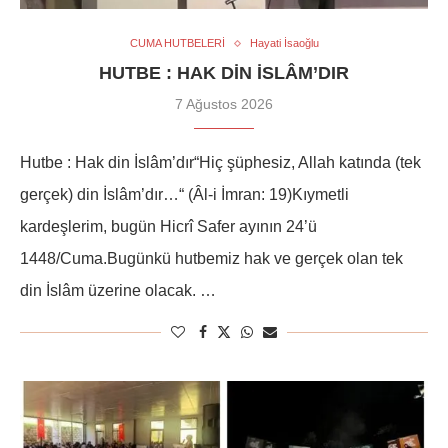
CUMA HUTBELERİ
Hayati İsaoğlu
HUTBE : HAK DIN İSLÂM’DIR
7 Ağustos 2026
Hutbe : Hak din İslâm’dır“Hiç şüphesiz, Allah katında (tek
gerçek) din İslâm’dır…“ (Âl-i İmran: 19)Kıymetli
kardeşlerim, bugün Hicrî Safer ayının 24’ü
1448/Cuma.Bugünkü hutbemiz hak ve gerçek olan tek
din İslâm üzerine olacak. …