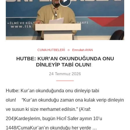
CUMA HUTBELERİ
Emrullah AYAN
HUTBE: KUR’AN OKUNDUĞUNDA ONU
DINLEYIP TABI OLUN!
24 Temmuz 2026
Hutbe: Kur’an okunduğunda onu dinleyip tabi
olun! “Kur’an okunduğu zaman ona kulak verip dinleyin
ve susun ki size merhamet edilsin.” (A’raf:
204)Kardeşlerim, bugün Hicrî Safer ayının 10’u
1448/CumaKur’an’ın okunduğu her yerde …