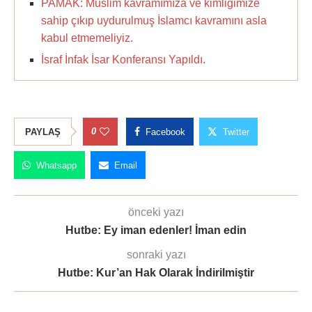
PAMAK: Müslim kavramımıza ve kimliğimize
sahip çıkıp uydurulmuş İslamcı kavramını asla
kabul etmemeliyiz.
İsraf İnfak İsar Konferansı Yapıldı.
0
PAYLAŞ
Facebook
Twitter
Whatsapp
Email
önceki yazı
Hutbe: Ey iman edenler! İman edin
sonraki yazı
Hutbe: Kur’an Hak Olarak İndirilmiştir