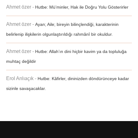
Ahmet özer
-
Hutbe: Mü’minler, Hak ile Doğru Yolu Gösterirler
Ahmet özer
-
Ayan; Aile; bireyin bilinçlendiği, karakterinin
belirlenip ilişkilerin olgunlaştırıldığı rahmânî bir okuldur.
Ahmet özer
-
Hutbe: Allah’ın dini hiçbir kavim ya da topluluğa
muhtaç değildir
Erol Anlıaçık
-
Hutbe: Kâfirler, dininizden döndürünceye kadar
sizinle savaşacaklar.