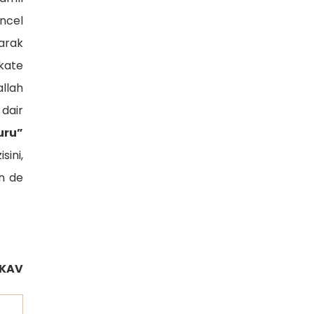
üncel
arak
kkate
llah
dair
uru”
sini,
n de
LKAV