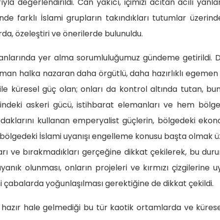
yla değerlendirildi. Can yakıcı, içimizi acıtan acılı yanla
de farklı İslami grupların takındıkları tutumlar üzerin
a, özeleştiri ve önerilerde bulunuldu.
yanlarında yer alma sorumluluğumuz gündeme getirildi. 
man halka nazaran daha örgütlü, daha hazırlıklı egemen 
 ile küresel güç olan; onları da kontrol altında tutan, bu
indeki askeri gücü, istihbarat elemanları ve hem bölge
daklarını kullanan emperyalist güçlerin, bölgedeki eko
 ve bölgedeki İslami uyanışı engelleme konusu başta olmak 
rı ve bırakmadıkları gerçeğine dikkat çekilerek, bu du
nık olunması, onların projeleri ve kırmızı çizgilerine 
i çabalarda yoğunlaşılması gerektiğine de dikkat çekildi.
azır hale gelmediği bu tür kaotik ortamlarda ve kürese