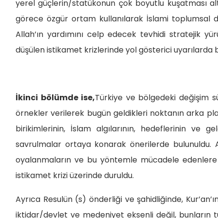
yerel güçlerin/statükonun çok boyutlu kuşatması alt
görece özgür ortam kullanılarak İslami toplumsal 
Allah’ın yardımını celp edecek tevhidi stratejik yürü
düşülen istikamet krizlerinde yol gösterici uyarılarda 
İkinci bölümde ise,
Türkiye ve bölgedeki değişim 
örnekler verilerek bugün geldikleri noktanın arka pl
birikimlerinin, İslam algılarının, hedeflerinin ve g
savrulmalar ortaya konarak önerilerde bulunuldu. Al
oyalanmaların ve bu yöntemle mücadele edenlere ya
istikamet krizi üzerinde duruldu.
Ayrıca Resulün (s) önderliği ve şahidliğinde, Kur’an’ın 
iktidar/devlet ve medeniyet eksenli değil, bunların