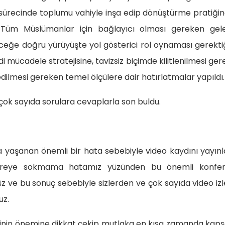
sürecinde toplumu vahiyle inşa edip dönüştürme pratiği
di. Tüm Müslümanlar için bağlayıcı olması gereken gel
ceğe doğru yürüyüşte yol gösterici rol oynaması gerekti
 mücadele stratejisine, tavizsiz biçimde kilitlenilmesi ge
 edilmesi gereken temel ölçülere dair hatırlatmalar yapıldı.
 çok sayıda sorulara cevaplarla son buldu.
a yaşanan önemli bir hata sebebiyle video kaydını yayı
evreye sokmama hatamız yüzünden bu önemli konfer
 ve bu sonuç sebebiyle sizlerden ve çok sayıda video i
uz.
riğinin önemine dikkat çekip mutlaka en kısa zamanda kap