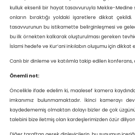
kulluk eksenli bir hayat tasavvuruyla Mekke-Medine 
onların bıraktığı yoldaki işaretlere dikkat çekil
tasavvurunun bu istikamette belirginleşmesi ve gele
bu ilk örnekten kalkarak oluşturulması gereken tevhidi
İslami hedefe ve Kur’ani inkılabın oluşumu için dikkat
Canlı bir dinleme ve katılımla takip edilen konferans,
Önemli not:
Öncelikle ifade edelim ki, maalesef kamera kaydınd
imkanımız bulunmamaktadır. İkinci kamerayı d
kaydedememiş olmaktan dolayı bizler de çok üzgünüz
talebini bize iletmiş olan kardeşlerimizden özür diliyor
Diğer taraftan gerek dinleyicilerin, bu sunumun içe