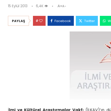
15 Eylül 2013
6,4K
👁
A+
A-
0
PAYLAŞ
Facebook
Twitter
W
İ
lmi ve Kültürel Araştırmalar Vakf
ı (İLKAV)’ın d