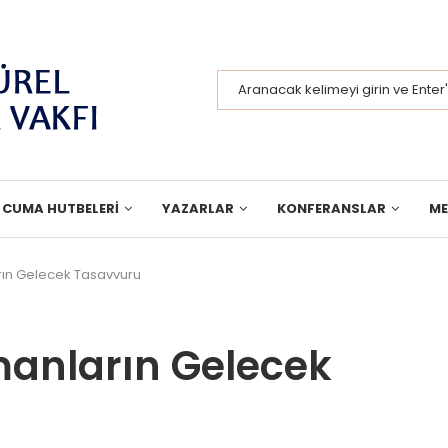
CUMA HUTBELERI
YAZARLAR
KONFERANSLAR
M
ın Gelecek Tasavvuru
anların Gelecek