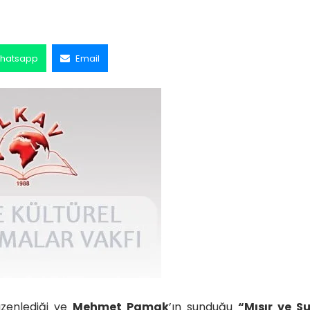
hatsapp
Email
üzenlediği ve
Mehmet Pamak
’ın sunduğu
“Mısır ve Su