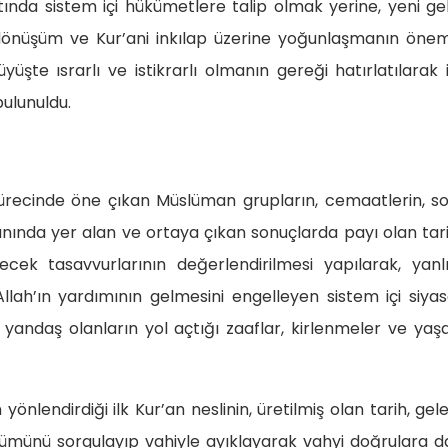
ında sistem içi hükümetlere talip olmak yerine, yeni ge
dönüşüm ve Kur’ani inkılap üzerine yoğunlaşmanın önem
yüşte ısrarlı ve istikrarlı olmanın gereği hatırlatılarak 
bulunuldu.
sürecinde öne çıkan Müslüman grupların, cemaatlerin, s
anında yer alan ve ortaya çıkan sonuçlarda payı olan tar
elecek tasavvurlarının değerlendirilmesi yapılarak, yanlı
lah’ın yardımının gelmesini engelleyen sistem içi siya
ndaş olanların yol açtığı zaaflar, kirlenmeler ve yaş
yönlendirdiği ilk Kur’an neslinin, üretilmiş olan tarih, gel
 tümünü sorgulayıp vahiyle ayıklayarak vahyi doğrulara d