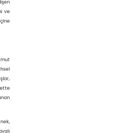
lişen
i ve
içine
omut
ihsel
şlar,
sette
anan
enek,
ayalı