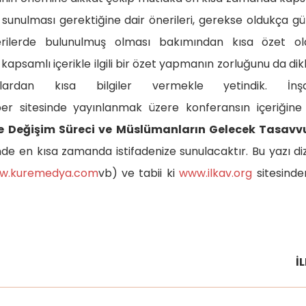
e sunulması gerektiğine dair önerileri, gerekse oldukça g
rilerde bulunulmuş olması bakımından kısa özet ol
psamlı içerikle ilgili bir özet yapmanın zorluğunu da di
lardan kısa bilgiler vermekle yetindik. İnşa
r sitesinde yayınlanmak üzere konferansın içeriğine 
 Değişim Süreci ve Müslümanların Gelecek Tasavv
de en kısa zamanda istifadenize sunulacaktır. Bu yazı dizi
w.kuremedya.com
vb) ve tabii ki
www.ilkav.org
sitesinde
İ