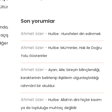
ltür
Son yorumlar
mda,
Ahmet özer
-
Hutbe : Hurafeleri din edinmek
 açış
iğer
Ahmet özer
-
Hutbe: Mü’minler, Hak ile Doğru
Yolu Gösterirler
Ahmet özer
-
Ayan; Aile; bireyin bilinçlendiği,
karakterinin belirlenip ilişkilerin olgunlaştırıldığı
rahmânî bir okuldur.
Ahmet özer
-
Hutbe: Allah’ın dini hiçbir kavim
ya da topluluğa muhtaç değildir