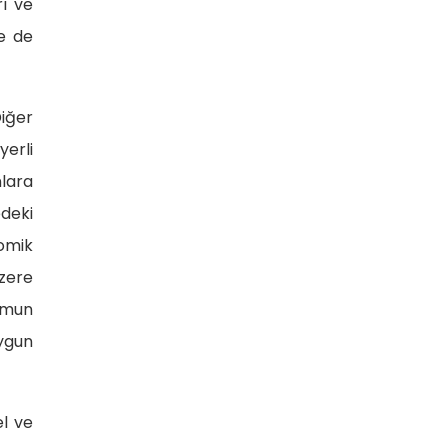
rı ve
de de
Diğer
yerli
nlara
deki
nomik
üzere
rumun
uygun
l ve