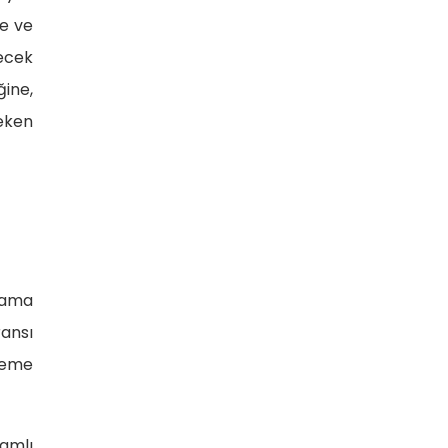
ne ve
ecek
ğine,
reken
nlama
ansı
zleme
samlı