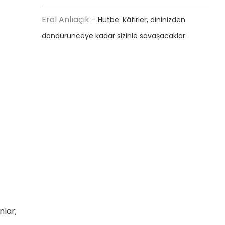
Erol Anlıaçık
-
Hutbe: Kâfirler, dininizden
döndürünceye kadar sizinle savaşacaklar.
lar;