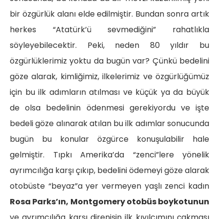
bir özgürlük alanı elde edilmiştir. Bundan sonra artık
herkes “Atatürk’ü sevmediğini” rahatlıkla
söyleyebilecektir. Peki, neden 80 yıldır bu
özgürlüklerimiz yoktu da bugün var? Çünkü bedelini
göze alarak, kimliğimiz, ilkelerimiz ve özgürlüğümüz
için bu ilk adımların atılması ve küçük ya da büyük
de olsa bedelinin ödenmesi gerekiyordu ve işte
bedeli göze alınarak atılan bu ilk adımlar sonucunda
bugün bu konular özgürce konuşulabilir hale
gelmiştir. Tıpkı Amerika’da “zenci”lere yönelik
ayrımcılığa karşı çıkıp, bedelini ödemeyi göze alarak
otobüste “beyaz”a yer vermeyen yaşlı zenci kadın
Rosa Parks’ın, Montgomery otobüs boykotunun
ve ayrımcılığa karşı direnişin ilk kıvılcımını çakması