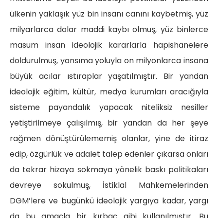
ülkenin yaklaşık yüz bin insanı canını kaybetmiş, yüz
milyarlarca dolar maddi kaybı olmuş, yüz binlerce
masum insan ideolojik kararlarla hapishanelere
doldurulmuş, yansıma yoluyla on milyonlarca insana
büyük acılar ıstıraplar yaşatılmıştır. Bir yandan
ideolojik eğitim, kültür, medya kurumları aracığıyla
sisteme payandalık yapacak niteliksiz nesiller
yetiştirilmeye çalışılmış, bir yandan da her şeye
rağmen dönüştürülememiş olanlar, yine de itiraz
edip, özgürlük ve adalet talep edenler çıkarsa onları
da tekrar hizaya sokmaya yönelik baskı politikaları
devreye sokulmuş, İstiklal Mahkemelerinden
DGM’lere ve bugünkü ideolojik yargıya kadar, yargı
da bu amaçla bir kırbaç gibi kullanılmıştır. Bu