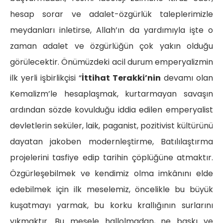
hesap sorar ve adalet-özgürlük taleplerimizle
meydanları inletirse, Allah’ın da yardımıyla işte o
zaman adalet ve özgürlüğün çok yakın olduğu
görülecektir. Önümüzdeki acil durum emperyalizmin
ilk yerli işbirlikçisi “
İttihat Terakki’nin
devamı olan
Kemalizm’le hesaplaşmak, kurtarmayan savaşın
ardından sözde kovulduğu iddia edilen emperyalist
devletlerin seküler, laik, paganist, pozitivist kültürünü
dayatan jakoben modernleştirme, Batılılaştırma
projelerini tasfiye edip tarihin çöplüğüne atmaktır.
Özgürleşebilmek ve kendimiz olma imkânını elde
edebilmek için ilk meselemiz, öncelikle bu büyük
kuşatmayı yarmak, bu korku krallığının surlarını
yıkmaktır. Bu mesele hallolmadan, ne baskı ve