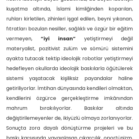
kuşatma altında, İslami kimliğinden koparılan,
ruhları kirletilen, zihinleri işgal edilen, beyni yıkanan,
fıtratları bozulan nesiller, sağlıklı ve özgür bir eğitim
vermeyen,
“iyi insan”
yetiştirmeyi değil
materyalist, pozitivist zulüm ve sömürü sistemini
ayakta tutacak tektip ideolojik robotlar yetiştirmeyi
hedefleyen okullarda ideolojik baskılarla öğütülerek
sistemi yaşatacak kişiliksiz payandalar haline
getiriliyorlar. İmtihan dünyasında kendileri olmaktan,
kendilerini özgürce gerçekleştirme imkânından
mahrum bırakılıyorlar. Baskılar altında
değiştirilemeyenler de, ikiyüzlü olmaya zorlanıyorlar.
Sonuçta zora dayalı dönüştürme projeleri ve bu
baskı karşısında yaygınlaşan çıkarcılık, oportünizm,