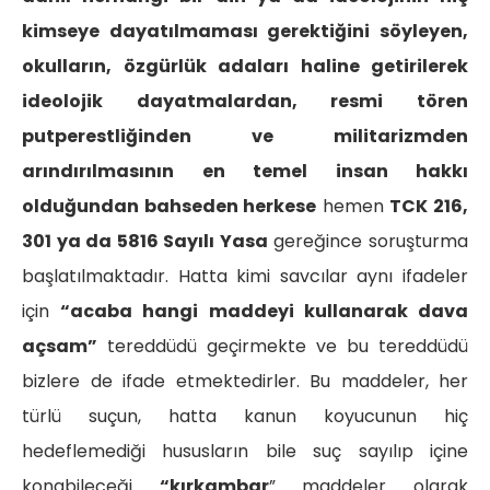
kimseye dayatılmaması gerektiğini söyleyen,
okulların, özgürlük adaları haline getirilerek
ideolojik dayatmalardan, resmi tören
putperestliğinden ve militarizmden
arındırılmasının en temel insan hakkı
olduğundan bahseden herkese
hemen
TCK 216,
301 ya da 5816 Sayılı Yasa
gereğince soruşturma
başlatılmaktadır. Hatta kimi savcılar aynı ifadeler
için
“acaba hangi maddeyi kullanarak dava
açsam”
tereddüdü geçirmekte ve bu tereddüdü
bizlere de ifade etmektedirler. Bu maddeler, her
türlü suçun, hatta kanun koyucunun hiç
hedeflemediği hususların bile suç sayılıp içine
konabileceği
“kırkambar
” maddeler olarak