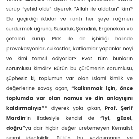
sürüp “şehid oldu” diyerek “Allah ile aldatan” kim?
Ele geçirdiği iktidar ve rantı her şeye rağmen
sürdürmek uğruna, Susurluk, Şemdinli, Ergenekon vb
çeteleri kurup PKK ile de işbirliği halinde
provokasyonlar, suikastler, katliamlar yapanlar neyi
ve kimi temsil ediyorlar? Evet tüm bunların
sorumlusu kimdir? Bütün bu çürümenin sorumlusu,
şüphesiz ki, toplumun var olan İslami kimlik ve
değerlerine savaş açan,
“kalkınmak için, önce
toplumda var olan namus ve din anlayışını
kaldırmalıyız”*
diyerek yola çıkan,
Prof. Şerif
Mardin
’in ifadesiyle kendisi de
“iyi, güzel,
doğru”
ya dair hiçbir değer üretemeyen Kemalist
resmi ideolojidir. Bütün bu yozlaşmanın ve