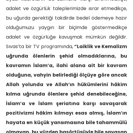
adalet ve özgürlük taleplerimizde ısrar etmedikçe,
bu uğurda gerektiği takdirde bedel ödemeye hazır
olduğumuzu yaygın bir biçimde göstermedikçe
adalet ve özgürlüğe kavuşmak mümkün değildir.
Sıvas’ta bir TV programında,
“Laiklik ve Kemalizm
uğrunda ölenlerin şehid olmadıklarına, bu
kavramın İslam’a, ilahi alana ait bir kavram
olduğuna, vahyin belirlediği ölçüye göre ancak
Allah yolunda ve Allah’ın hükümlerini hâkim
kılma uğrunda ölenlere şehid denebileceğine,
İslam’a ve İslam şeriatına karşı savaşarak
pozitivizmi hâkim kılmayı esas almış, İslam’ın
hayata en küçük yansımasına bile tahammülü
olmayan, bu yüzden başörtüsüyle bile savaşan