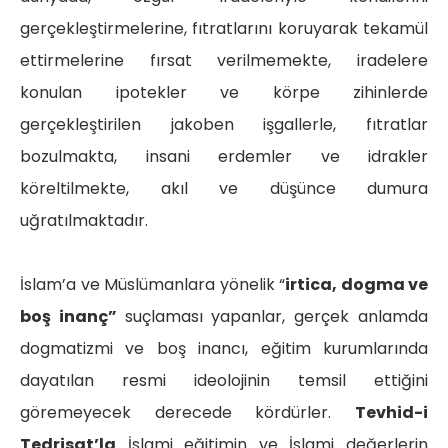
gerçekleştirmelerine, fıtratlarını koruyarak tekamül
ettirmelerine fırsat verilmemekte, iradelere
konulan ipotekler ve körpe zihinlerde
gerçekleştirilen jakoben işgallerle, fıtratlar
bozulmakta, insani erdemler ve idrakler
köreltilmekte, akıl ve düşünce dumura
uğratılmaktadır.
İslam’a ve Müslümanlara yönelik “
irtica, dogma ve
boş inanç”
suçlaması yapanlar, gerçek anlamda
dogmatizmi ve boş inancı, eğitim kurumlarında
dayatılan resmi ideolojinin temsil ettiğini
göremeyecek derecede kördürler.
Tevhid-i
Tedrisat’la
İslami eğitimin ve İslami değerlerin