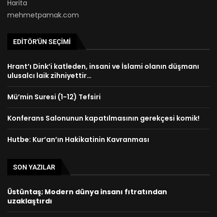
Harita
mehmetpamak.com
EDITÖR'ÜN SEÇIMI
Hrant’ı Dink’i katleden, insani ve İslami olanın düşmanı
ulusalcı laik zihniyettir…
Mü’min Suresi (1-12) Tefsiri
Konferans Salonunun kapatılmasının gerekçesi komik!
Hutbe: Kur’an’ın Hakikatinin Kavranması
SON YAZILAR
Üstüntaş; Modern dünya insanı fıtratından
uzaklaştırdı