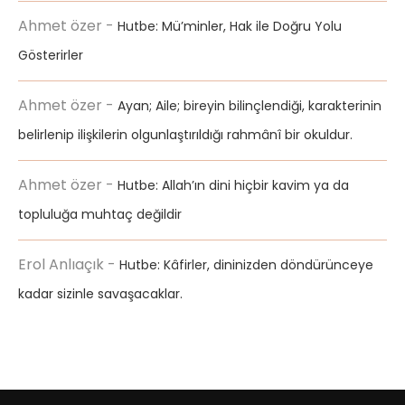
Ahmet özer
-
Hutbe: Mü’minler, Hak ile Doğru Yolu
Gösterirler
Ahmet özer
-
Ayan; Aile; bireyin bilinçlendiği, karakterinin
belirlenip ilişkilerin olgunlaştırıldığı rahmânî bir okuldur.
Ahmet özer
-
Hutbe: Allah’ın dini hiçbir kavim ya da
topluluğa muhtaç değildir
Erol Anlıaçık
-
Hutbe: Kâfirler, dininizden döndürünceye
kadar sizinle savaşacaklar.