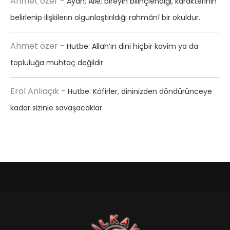
Ahmet özer
-
Ayan; Aile; bireyin bilinçlendiği, karakterinin
belirlenip ilişkilerin olgunlaştırıldığı rahmânî bir okuldur.
Ahmet özer
-
Hutbe: Allah’ın dini hiçbir kavim ya da
topluluğa muhtaç değildir
Erol Anlıaçık
-
Hutbe: Kâfirler, dininizden döndürünceye
kadar sizinle savaşacaklar.