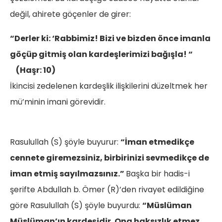
değil, ahirete göçenler de girer:
“Derler ki: ‘Rabbimiz! Bizi ve bizden önce imanla
göçüp gitmiş olan kardeşlerimizi bağışla! “
(Haşr: 10)
İkincisi zedelenen kardeşlik ilişkilerini düzeltmek her
mü’minin imani görevidir.
Rasulullah (S) şöyle buyurur:
“İman etmedikçe
cennete giremezsiniz, birbirinizi sevmedikçe de
iman etmiş sayılmazsınız.”
Başka bir hadis-i
şerifte Abdullah b. Ömer (R)’den rivayet edildiğine
göre Rasulullah (S) şöyle buyurdu:
“Müslüman
Müslüman’ın kardeşidir. Ona haksızlık etmez,