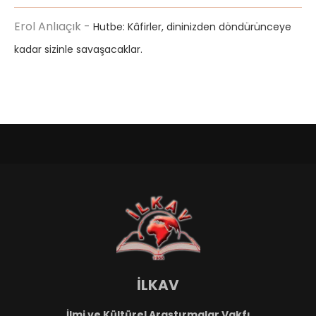
Erol Anlıaçık
-
Hutbe: Kâfirler, dininizden döndürünceye
kadar sizinle savaşacaklar.
İLKAV
İlmi ve Kültürel Araştırmalar Vakfı