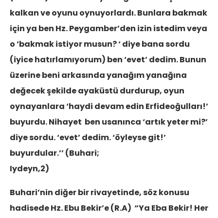
kalkan ve oyunu oynuyorlardı. Bunlara bakmak
için ya ben Hz. Peygamber’den izin istedim veya
o ‘bakmak istiyor musun? ‘ diye bana sordu
(iyice hatırlamıyorum) ben ‘evet’ dedim. Bunun
üzerine beni arkasında yanağım yanağına
değecek şekilde ayaküstü durdurup, oyun
oynayanlara ‘haydi devam edin Erfideoğulları!’
buyurdu. Nihayet ben usanınca ‘artık yeter mi?’
diye sordu. ‘evet’ dedim. ‘öyleyse git!’
buyurdular.’’ (Buhari;
Iydeyn,2)
Buhari’nin diğer bir rivayetinde, söz konusu
hadisede Hz. Ebu Bekir’e (R.A) “Ya Eba Bekir! Her