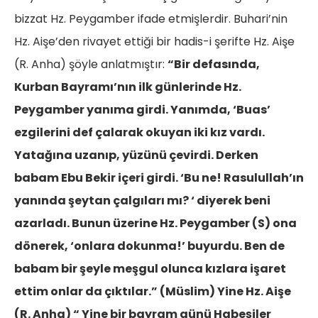
bizzat Hz. Peygamber ifade etmişlerdir. Buhari’nin
Hz. Aişe’den rivayet ettiği bir hadis-i şerifte Hz. Aişe
(R. Anha) şöyle anlatmıştır:
“Bir defasında,
Kurban Bayramı’nın ilk günlerinde Hz.
Peygamber yanıma girdi. Yanımda, ‘Buas’
ezgilerini def çalarak okuyan iki kız vardı.
Yatağına uzanıp, yüzünü çevirdi. Derken
babam Ebu Bekir içeri girdi. ‘Bu ne! Rasulullah’ın
yanında şeytan çalgıları mı? ‘ diyerek beni
azarladı. Bunun üzerine Hz. Peygamber (S) ona
dönerek, ‘onlara dokunma!’ buyurdu. Ben de
babam bir şeyle meşgul olunca kızlara işaret
ettim onlar da çıktılar.” (Müslim)
Yine Hz. Aişe
(R. Anha) “ Yine bir bayram günü Habeşiler