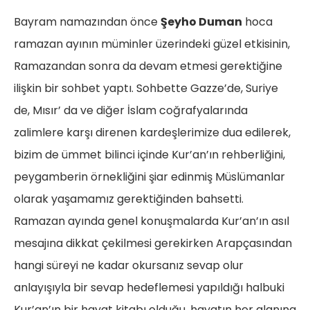
Bayram namazından önce
Şeyho Duman
hoca
ramazan ayının müminler üzerindeki güzel etkisinin,
Ramazandan sonra da devam etmesi gerektiğine
ilişkin bir sohbet yaptı. Sohbette Gazze’de, Suriye
de, Mısır’ da ve diğer İslam coğrafyalarında
zalimlere karşı direnen kardeşlerimize dua edilerek,
bizim de ümmet bilinci içinde Kur’an’ın rehberliğini,
peygamberin örnekliğini şiar edinmiş Müslümanlar
olarak yaşamamız gerektiğinden bahsetti.
Ramazan ayında genel konuşmalarda Kur’an’ın asıl
mesajına dikkat çekilmesi gerekirken Arapçasından
hangi süreyi ne kadar okursanız sevap olur
anlayışıyla bir sevap hedeflemesi yapıldığı halbuki
Kur’an’ın bir hayat kitabı olduğu, hayatın her alanına