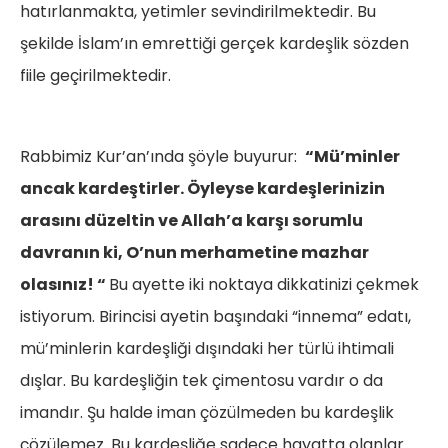
hatırlanmakta, yetimler sevindirilmektedir. Bu
şekilde İslam’ın emrettiği gerçek kardeşlik sözden
fiile geçirilmektedir.
Rabbimiz Kur’an’ında şöyle buyurur:
“Mü’minler
ancak kardeştirler. Öyleyse kardeşlerinizin
arasını düzeltin ve Allah’a karşı sorumlu
davranın ki, O’nun merhametine mazhar
olasınız! “
Bu ayette iki noktaya dikkatinizi çekmek
istiyorum. Birincisi ayetin başındaki “innema” edatı,
mü’minlerin kardeşliği dışındaki her türlü ihtimali
dışlar. Bu kardeşliğin tek çimentosu vardır o da
imandır. Şu halde iman çözülmeden bu kardeşlik
çözülemez. Bu kardeşliğe sadece hayatta olanlar