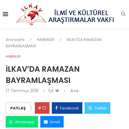
Ana sayfa
HABERLER
İLKAV’DA RAMAZAN
BAYRAMLAŞMASI
HABERLER
İLKAV’DA RAMAZAN
BAYRAMLAŞMASI
17 Temmuz 2015
5,K
👁
A+
A-
0
PAYLAŞ
Facebook
Twitter
Whatsapp
Email