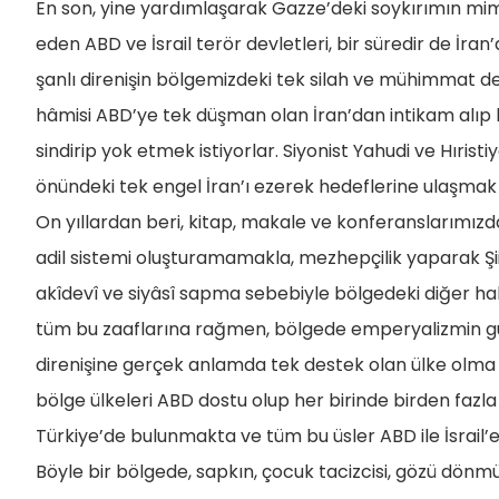
En son, yine yardımlaşarak Gazze’deki soykırımın mimar
eden ABD ve İsrail terör devletleri, bir süredir de İran
şanlı direnişin bölgemizdeki tek silah ve mühimmat dest
hâmisi ABD’ye tek düşman olan İran’dan intikam alıp bö
sindirip yok etmek istiyorlar. Siyonist Yahudi ve Hıris
önündeki tek engel İran’ı ezerek hedeflerine ulaşmak i
On yıllardan beri, kitap, makale ve konferanslarımızd
adil sistemi oluşturamamakla, mezhepçilik yaparak Ş
akîdevî ve siyâsî sapma sebebiyle bölgedeki diğer ha
tüm bu zaaflarına rağmen, bölgede emperyalizmin güd
direnişine gerçek anlamda tek destek olan ülke olma 
bölge ülkeleri ABD dostu olup her birinde birden fazl
Türkiye’de bulunmakta ve tüm bu üsler ABD ile İsrail’
Böyle bir bölgede, sapkın, çocuk tacizcisi, gözü dönmü