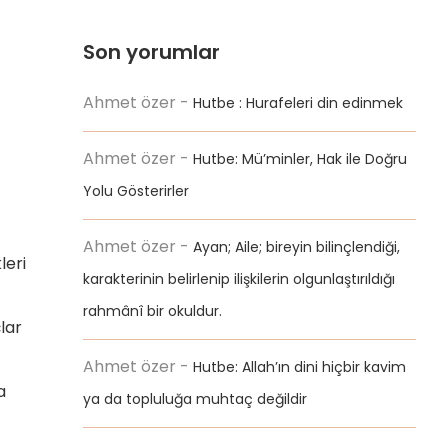
Son yorumlar
Ahmet özer
-
Hutbe : Hurafeleri din edinmek
Ahmet özer
-
Hutbe: Mü’minler, Hak ile Doğru
Yolu Gösterirler
Ahmet özer
-
Ayan; Aile; bireyin bilinçlendiği,
leri
karakterinin belirlenip ilişkilerin olgunlaştırıldığı
rahmânî bir okuldur.
lar
Ahmet özer
-
Hutbe: Allah’ın dini hiçbir kavim
a
ya da topluluğa muhtaç değildir