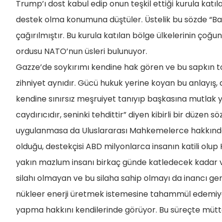
Trump’ı dost kabul edip onun teşkil ettiği kurula katıl
destek olma konumuna düştüler. Üstelik bu sözde “Ba
çağırılmıştır. Bu kurula katılan bölge ülkelerinin çoğu
ordusu NATO’nun üsleri bulunuyor.
Gazze’de soykırımı kendine hak gören ve bu sapkın t
zihniyet aynıdır. Gücü hukuk yerine koyan bu anlayış, 
kendine sınırsız meşruiyet tanıyıp başkasına mutlak ya
caydırıcıdır, seninki tehdittir” diyen kibirli bir düzen
uygulanmasa da Uluslararası Mahkemelerce hakkında 
olduğu, destekçisi ABD milyonlarca insanın katili ol
yakın mazlum insanı birkaç günde katledecek kadar va
silahı olmayan ve bu silaha sahip olmayı da inancı ge
nükleer enerji üretmek istemesine tahammül edemiyorlar
yapma hakkını kendilerinde görüyor. Bu süreçte müttef