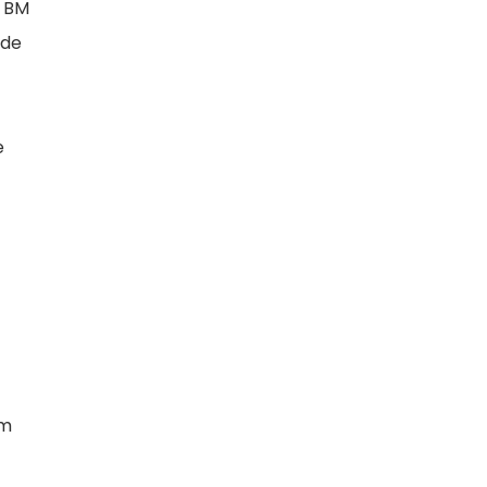
, BM
 de
e
ım