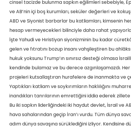
cinsel tacizde bulunma sapkın eğilimleri sebebiyle, Ep
ve AB’nin içi boş kurumları, seküler değerleri ve koku
ABD ve Siyonist barbarlar bu katliamları, kimsenin h
hesap vermeyecekleri bilinciyle daha rahat yapıyorla
İşte Yahudi ve Hıristiyan siyonizminin bu kadar cüre
gelen ve fıtratını bozup insanı vahşileştiren bu ahlâks
hukuk yoksunu Trump’ın sınırsız desteği olmasa İsrai
kendinde bulamaz ve bu derece azgınlaşamazdı. Her ik
projeleri kutsallaştıran hurafelere de inanmakta ve çev
Yaptıkları katliam ve soykırımların haklılığını muharr
inandıkları tanrılarının emrettiğini iddia ederek zillete
Bu iki sapkın liderliğindeki iki haydut devlet, İsrail ve 
hava sahalarından geçip İran’ı vurdu. Tüm dünya sava
adım dünya savaşına sürüklediğini izliyor. Kendisine 