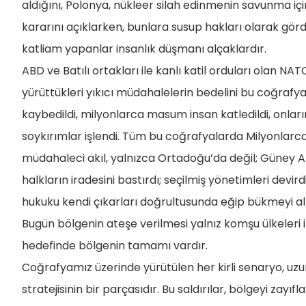
aldığını, Polonya, nükleer silah edinmenin savunma iç
kararını açıklarken, bunlara susup hakları olarak görd
katliam yapanlar insanlık düşmanı alçaklardır.
ABD ve Batılı ortakları ile kanlı katil orduları olan NA
yürüttükleri yıkıcı müdahalelerin bedelini bu coğrafya a
kaybedildi, milyonlarca masum insan katledildi, onları
soykırımlar işlendi. Tüm bu coğrafyalarda Milyonlarca 
müdahaleci akıl, yalnızca Ortadoğu’da değil; Güney 
halkların iradesini bastırdı; seçilmiş yönetimleri devirdi
hukuku kendi çıkarları doğrultusunda eğip bükmeyi alış
Bugün bölgenin ateşe verilmesi yalnız komşu ülkeleri i
hedefinde bölgenin tamamı vardır.
Coğrafyamız üzerinde yürütülen her kirli senaryo, u
stratejisinin bir parçasıdır. Bu saldırılar, bölgeyi zay