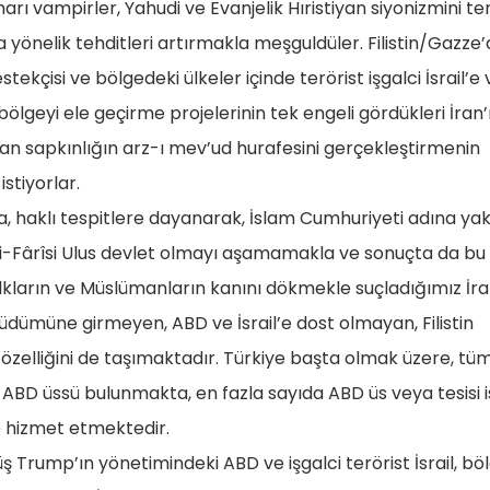
ı vampirler, Yahudi ve Evanjelik Hıristiyan siyonizmini te
’a yönelik tehditleri artırmakla meşguldüler. Filistin/Gazze’
ekçisi ve bölgedeki ülkeler içinde terörist işgalci İsrail’e 
lgeyi ele geçirme projelerinin tek engeli gördükleri İran’
tiyan sapkınlığın arz-ı mev’ud hurafesini gerçekleştirmenin
stiyorlar.
a, haklı tespitlere dayanarak, İslam Cumhuriyeti adına ya
ii-Fârîsi Ulus devlet olmayı aşamamakla ve sonuçta da bu
lkların ve Müslümanların kanını dökmekle suçladığımız İra
ümüne girmeyen, ABD ve İsrail’e dost olmayan, Filistin
özelliğini de taşımaktadır. Türkiye başta olmak üzere, tü
a ABD üssü bulunmakta, en fazla sayıda ABD üs veya tesisi 
e hizmet etmektedir.
ş Trump’ın yönetimindeki ABD ve işgalci terörist İsrail, bö