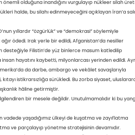
in önemli olduğuna inandığını vurgulayıp nükleer silah ür
ükleri halde, bu silahı edinmeyeceğini açıklayan İran’a sal
TO’nun yıllardır “özgürlük” ve “demokrasi” söylemiyle
ğır ödedi. Irak yerle bir edildi, Afganistan’da nesiller
n desteğiyle Filistin’de yüz binlerce masum katledilip
insan hayatını kaybetti, milyonlarcası yerinden edildi. Ay
Amerika’da da darbe, ambargo ve vekâlet savaşlarıyla
, kıtayı istikrarsızlığa sürükledi. Bu zorba siyaset, uluslarar
kanlık hâline getirmiştir.
lgilendiren bir mesele değildir. Unutulmamalıdır ki bu yang
zun vadede yaşadığımız ülkeyi de kuşatma ve zayıflatma
ıflatma ve parçalayıp yönetme stratejisinin devamıdır.