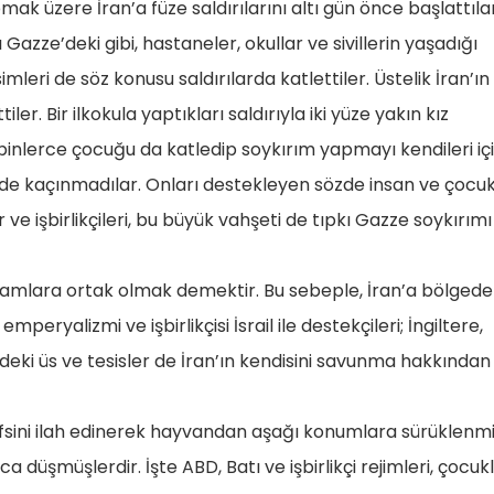
ak üzere İran’a füze saldırılarını altı gün önce başlattılar
kı Gazze’deki gibi, hastaneler, okullar ve sivillerin yaşadığı
eri de söz konusu saldırılarda katlettiler. Üstelik İran’ın
iler. Bir ilkokula yaptıkları saldırıyla iki yüze yakın kız
binlerce çocuğu da katledip soykırım yapmayı kendileri iç
 de kaçınmadılar. Onları destekleyen sözde insan ve çocu
e işbirlikçileri, bu büyük vahşeti de tıpkı Gazze soykırımı 
liamlara ortak olmak demektir. Bu sebeple, İran’a bölgede
peryalizmi ve işbirlikçisi İsrail ile destekçileri; İngiltere,
deki üs ve tesisler de İran’ın kendisini savunma hakkından
nefsini ilah edinerek hayvandan aşağı konumlara sürüklenm
ca düşmüşlerdir. İşte ABD, Batı ve işbirlikçi rejimleri, çocuk