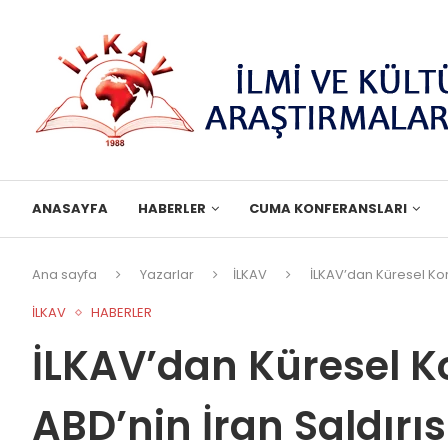
ANASAYFA
HABERLER
CUMA KONFERANSLARI
Ana sayfa
Yazarlar
İLKAV
İLKAV’dan Küresel Kor
İLKAV
HABERLER
İLKAV’dan Küresel Ko
ABD’nin İran Saldır