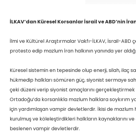
İLKAV’dan Küresel Korsanlar İsrail ve ABD’nin İr
İlmi ve Kültürel Araştırmalar Vakfı-İLKAV, İsrail-ABD çe
protesto edip mazlum İran halkının yanında yer aldığın
Küresel sistemin en tepesinde olup enerji, silah, ilaç 
hükmedip halkları sömüren güç, siyonist sermaye sahipl
çeki düzeni verip siyonist amaçlarını gerçekleştirmek i
Ortadoğu’da korsanlıkla mazlum halklara soykırım ya
için yardımlaşan vampir devletlerdir. İkisi de mazlum h
kurulmuş ve köleleştirdikleri halkların kaynaklarını v
beslenen vampir devletlerdir.