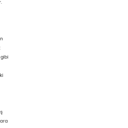
.
in
k
gibi
ki
iş
lara