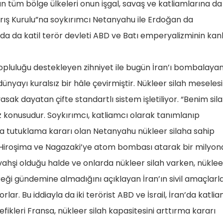
an tüm bölge ülkeleri onun işgal, savaş ve katliamlarına da
rış Kurulu”na soykırımcı Netanyahu ile Erdoğan da
nda da katil terör devleti ABD ve Batı emperyalizminin kanl
opluluğu destekleyen zihniyet ile bugün İran’ı bombalaya
dünyayı kuralsız bir hâle çevirmiştir. Nükleer silah meseles
sak dayatan çifte standartlı sistem işletiliyor. “Benim sil
 söz konusudur. Soykırımcı, katliamcı olarak tanımlanıp
tutuklama kararı olan Netanyahu nükleer silaha sahip
up Hiroşima ve Nagazaki’ye atom bombası atarak bir milyon
hşi olduğu halde ve onlarda nükleer silah varken, nüklee
reği gündemine almadığını açıklayan İran’ın sivil amaçlarl
. Bu iddiayla da iki terörist ABD ve İsrail, İran’da katli
ikleri Fransa, nükleer silah kapasitesini arttırma kararı