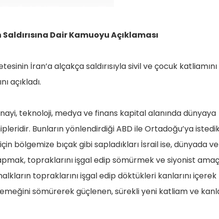
an Saldırısına Dair Kamuoyu Açıklaması
tesinin İran’a alçakça saldırısıyla sivil ve çocuk katliamını
ı açıkladı.
sanayi, teknoloji, medya ve finans kapital alanında dünyaya
eridir. Bunların yönlendirdiği ABD ile Ortadoğu’ya istedik
çin bölgemize bıçak gibi sapladıkları İsrail ise, dünyada ve
pmak, topraklarını işgal edip sömürmek ve siyonist amaç
alkların topraklarını işgal edip döktükleri kanlarını içerek
e emeğini sömürerek güçlenen, sürekli yeni katliam ve kanl