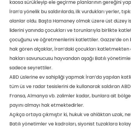
kaosa sürükleyip ele geçirme planlarının gereğini yapm
İran’a yönelik bu saldırılarda, ilk vurdukları yerler, tıp
alanlar oldu. Başta Hamaney olmak üzere üst düzey isiml
liderini yanında çocukları ve torunlarıyla birlikte katlett
çocuğunu ve öğretmenlerini katlettiler. Gazze’de on 
hak gören alçaklar, İran’daki çocukları katletmekten
hakları savunucusu hayvandan aşağı Batılı yönetimler v
sadece seyrettiler.
ABD üslerine ev sahipliği yapmak İran’da yapılan kat
tüm üs ve radar tesislerini de kullanarak saldıran ABD em
Fransa, Almanya vb. zalimler kadar, bunlara ait bölge
payını almayı hak etmektedirler.
Açıkça ortaya çıkmıştır ki, hukuk ve ahlâktan uzak, 
Batılı yönetimler ve kadroları, siyonist tuzaklara kolay