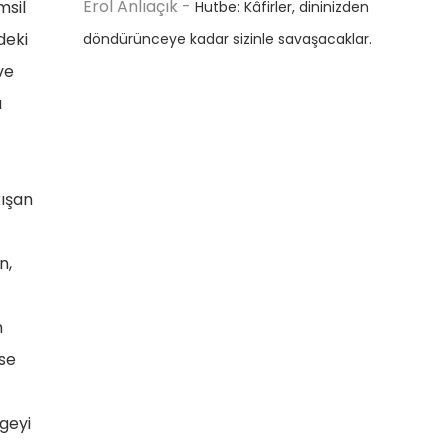
Erol Anlıaçık
-
msil
Hutbe: Kâfirler, dininizden
deki
döndürünceye kadar sizinle savaşacaklar.
ve
ı
kışan
n,
m
ise
lgeyi