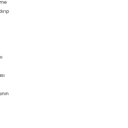
etme
dırıp
nı
ası
ının