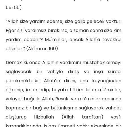
55-56)
“Allah size yardım ederse, size galip gelecek yoktur.
Eğer sizi yardımsız bırakırsa, o zaman sonra size kim
yardım edebilir? Mü'minler, ancak Allah'a tevekkül
etsinler.” (Ali İmran 160)
Demek ki, önce Allah’ın yardımını müstahak olmayı
sağlayacak bir vahiyle diriliş ve inşa süreci
gerekmektedir. Allah’ın dinini, ana kaynağından
öğrenip, iman edip, hayata hâkim kılan mü’minler,
velayet bağı ile Allah, Resulü ve mü’minler arasında
kopmaz bir bağ ve bütünleşme sağlayarak vahdet
oluşturup Hizbullah (Allah taraftarı) vasfı
kazandıklarında, İslam ümmeti vahiy ekseninde bir