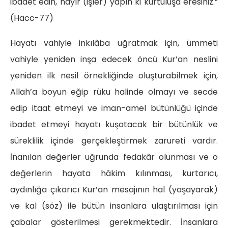
ibadet edin, hayır (işler) yapın ki kurtuluşa eresiniz.”
(Hacc-77)
Hayatı vahiyle inkılâba uğratmak için, ümmeti
vahiyle yeniden inşa edecek öncü Kur’an neslini
yeniden ilk nesil örnekliğinde oluşturabilmek için,
Allah’a boyun eğip rüku halinde olmayı ve secde
edip itaat etmeyi ve iman-amel bütünlüğü içinde
ibadet etmeyi hayatı kuşatacak bir bütünlük ve
süreklilik içinde gerçekleştirmek zarureti vardır.
İnanılan değerler uğrunda fedakâr olunması ve o
değerlerin hayata hâkim kılınması, kurtarıcı,
aydınlığa çıkarıcı Kur’an mesajının hal (yaşayarak)
ve kal (söz) ile bütün insanlara ulaştırılması için
çabalar gösterilmesi gerekmektedir. İnsanlara