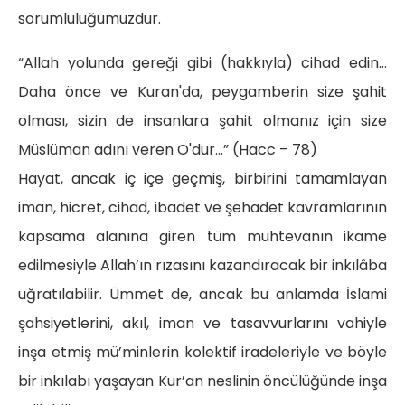
sorumluluğumuzdur.
“Allah yolunda gereği gibi (hakkıyla) cihad edin…
Daha önce ve Kuran'da, peygamberin size şahit
olması, sizin de insanlara şahit olmanız için size
Müslüman adını veren O'dur…” (Hacc – 78)
Hayat, ancak iç içe geçmiş, birbirini tamamlayan
iman, hicret, cihad, ibadet ve şehadet kavramlarının
kapsama alanına giren tüm muhtevanın ikame
edilmesiyle Allah’ın rızasını kazandıracak bir inkılâba
uğratılabilir. Ümmet de, ancak bu anlamda İslami
şahsiyetlerini, akıl, iman ve tasavvurlarını vahiyle
inşa etmiş mü’minlerin kolektif iradeleriyle ve böyle
bir inkılabı yaşayan Kur’an neslinin öncülüğünde inşa