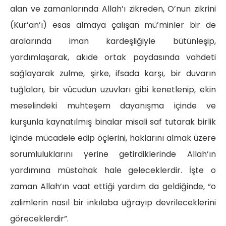
alan ve zamanlarında Allah’ı zikreden, O’nun zikrini
(Kur’an’ı) esas almaya çalışan mü’minler bir de
aralarında iman kardeşliğiyle bütünleşip,
yardımlaşarak, akıde ortak paydasında vahdeti
sağlayarak zulme, şirke, ifsada karşı, bir duvarın
tuğlaları, bir vücudun uzuvları gibi kenetlenip, ekin
meselindeki muhteşem dayanışma içinde ve
kurşunla kaynatılmış binalar misali saf tutarak birlik
içinde mücadele edip öçlerini, haklarını almak üzere
sorumluluklarını yerine getirdiklerinde Allah’ın
yardımına müstahak hale geleceklerdir. İşte o
zaman Allah’ın vaat ettiği yardım da geldiğinde, “o
zalimlerin nasıl bir inkılaba uğrayıp devrileceklerini
göreceklerdir”.