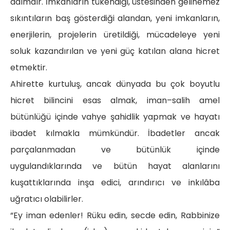
adımdır. İmkânların tükendiği, üstesinden gelinemez
sıkıntıların baş gösterdiği alandan, yeni imkanların,
enerjilerin, projelerin üretildiği, mücadeleye yeni
soluk kazandırılan ve yeni güç katılan alana hicret
etmektir.
Ahirette kurtuluş, ancak dünyada bu çok boyutlu
hicret bilincini esas almak, iman–salih amel
bütünlüğü içinde vahye şahidlik yapmak ve hayatı
ibadet kılmakla mümkündür. İbadetler ancak
parçalanmadan ve bütünlük içinde
uygulandıklarında ve bütün hayat alanlarını
kuşattıklarında inşa edici, arındırıcı ve inkılâba
uğratıcı olabilirler.
“Ey iman edenler! Rüku edin, secde edin, Rabbinize