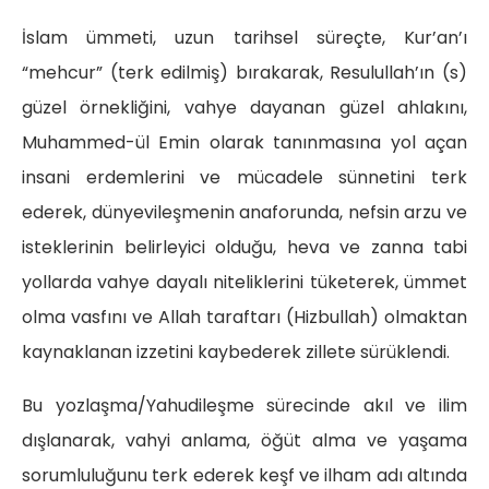
İslam ümmeti, uzun tarihsel süreçte, Kur’an’ı
“mehcur” (terk edilmiş) bırakarak, Resulullah’ın (s)
güzel örnekliğini, vahye dayanan güzel ahlakını,
Muhammed-ül Emin olarak tanınmasına yol açan
insani erdemlerini ve mücadele sünnetini terk
ederek, dünyevileşmenin anaforunda, nefsin arzu ve
isteklerinin belirleyici olduğu, heva ve zanna tabi
yollarda vahye dayalı niteliklerini tüketerek, ümmet
olma vasfını ve Allah taraftarı (Hizbullah) olmaktan
kaynaklanan izzetini kaybederek zillete sürüklendi.
Bu yozlaşma/Yahudileşme sürecinde akıl ve ilim
dışlanarak, vahyi anlama, öğüt alma ve yaşama
sorumluluğunu terk ederek keşf ve ilham adı altında