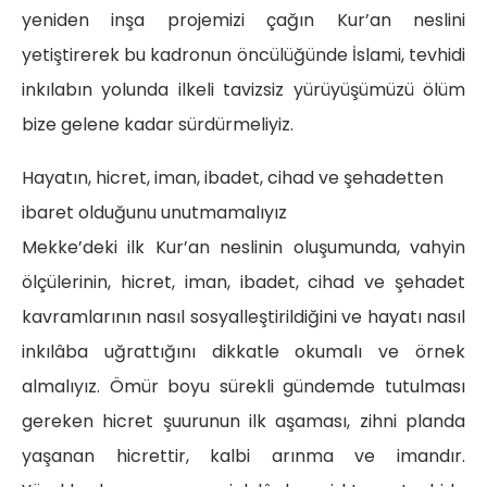
yeniden inşa projemizi çağın Kur’an neslini
yetiştirerek bu kadronun öncülüğünde İslami, tevhidi
inkılabın yolunda ilkeli tavizsiz yürüyüşümüzü ölüm
bize gelene kadar sürdürmeliyiz.
Hayatın, hicret, iman, ibadet, cihad ve şehadetten
ibaret olduğunu unutmamalıyız
Mekke’deki ilk Kur’an neslinin oluşumunda, vahyin
ölçülerinin, hicret, iman, ibadet, cihad ve şehadet
kavramlarının nasıl sosyalleştirildiğini ve hayatı nasıl
inkılâba uğrattığını dikkatle okumalı ve örnek
almalıyız. Ömür boyu sürekli gündemde tutulması
gereken hicret şuurunun ilk aşaması, zihni planda
yaşanan hicrettir, kalbi arınma ve imandır.