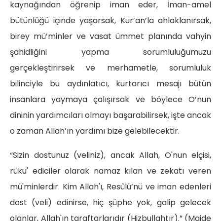
kaynağından öğrenip iman eder, İman-amel
bütünlüğü içinde yaşarsak, Kur’an’la ahlaklanırsak,
birey mü’minler ve vasat ümmet planında vahyin
şahidliğini yapma sorumluluğumuzu
gerçekleştirirsek ve merhametle, sorumluluk
bilinciyle bu aydınlatıcı, kurtarıcı mesajı bütün
insanlara yaymaya çalışırsak ve böylece O’nun
dininin yardımcıları olmayı başarabilirsek, işte ancak
o zaman Allah’ın yardımı bize gelebilecektir.
“Sizin dostunuz (veliniz), ancak Allah, O'nun elçisi,
rüku' ediciler olarak namaz kılan ve zekatı veren
mü'minlerdir. Kim Allah'ı, Resûlü’nü ve iman edenleri
dost (veli) edinirse, hiç şüphe yok, galip gelecek
olanlar, Allah'ın taraftarlarıdır (Hizbullahtır).” (Maide