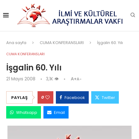
Ana sayfa
CUMA KONFERANSLARI
İşgalin 60. Yılı
CUMA KONFERANSLARI
İşgalin 60. Yılı
21 Mayıs 2008
3,1K
👁
A+
A-
0
PAYLAŞ
Facebook
Twitter
Whatsapp
Email