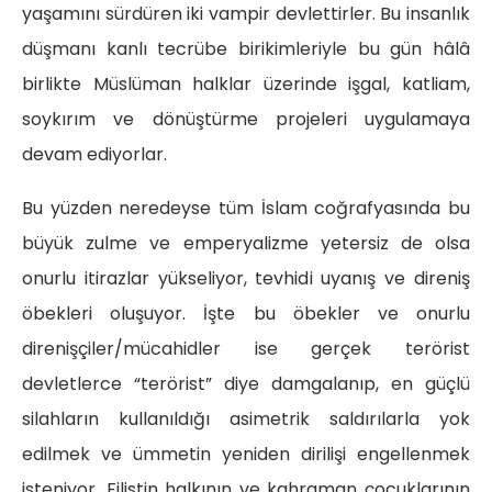
yaşamını sürdüren iki vampir devlettirler. Bu insanlık
düşmanı kanlı tecrübe birikimleriyle bu gün hâlâ
birlikte Müslüman halklar üzerinde işgal, katliam,
soykırım ve dönüştürme projeleri uygulamaya
devam ediyorlar.
Bu yüzden neredeyse tüm İslam coğrafyasında bu
büyük zulme ve emperyalizme yetersiz de olsa
onurlu itirazlar yükseliyor, tevhidi uyanış ve direniş
öbekleri oluşuyor. İşte bu öbekler ve onurlu
direnişçiler/mücahidler ise gerçek terörist
devletlerce “terörist” diye damgalanıp, en güçlü
silahların kullanıldığı asimetrik saldırılarla yok
edilmek ve ümmetin yeniden dirilişi engellenmek
isteniyor. Filistin halkının ve kahraman çocuklarının