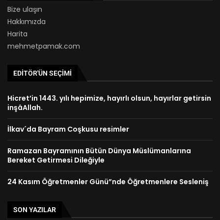
Bize ulaşın
Hakkımızda
Harita
mehmetpamak.com
EDITÖR'ÜN SEÇIMI
Hicret’in 1443. yılı hepimize, hayırlı olsun, hayırlar getirsin
inşâAllah.
İlkav´da Bayram Coşkusu resimler
Ramazan Bayramının Bütün Dünya Müslümanlarına
Bereket Getirmesi Dileğiyle
24 Kasım Öğretmenler Günü”nde Öğretmenlere Sesleniş
SON YAZILAR