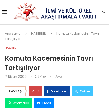
Ana sayfa
HABERLER
Komuta Kademesinin Tavrı
Tartışılıyor
HABERLER
Komuta Kademesinin Tavrı
Tartışılıyor
7 Nisan 2009
2,7K
👁
A+
A-
0
PAYLAŞ
Facebook
Twitter
Whatsapp
Email