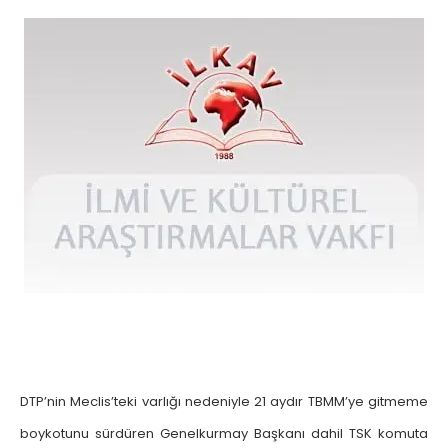
DTP’nin Meclis’teki varlığı nedeniyle 21 aydır TBMM’ye gitmeme
boykotunu sürdüren Genelkurmay Başkanı dahil TSK komuta