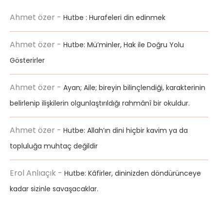
Ahmet özer
-
Hutbe : Hurafeleri din edinmek
Ahmet özer
-
Hutbe: Mü’minler, Hak ile Doğru Yolu
Gösterirler
Ahmet özer
-
Ayan; Aile; bireyin bilinçlendiği, karakterinin
belirlenip ilişkilerin olgunlaştırıldığı rahmânî bir okuldur.
Ahmet özer
-
Hutbe: Allah’ın dini hiçbir kavim ya da
topluluğa muhtaç değildir
Erol Anlıaçık
-
Hutbe: Kâfirler, dininizden döndürünceye
kadar sizinle savaşacaklar.