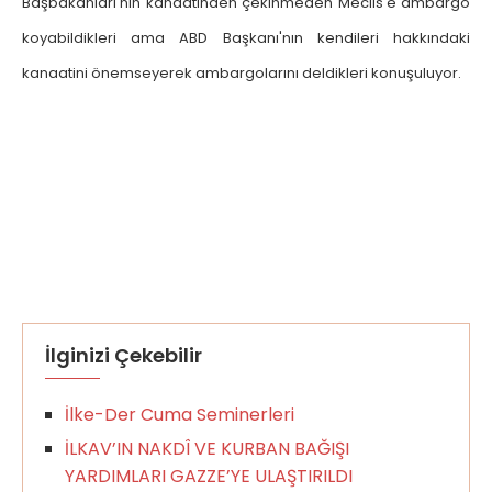
Başbakanları'nın kanaatinden çekinmeden Meclis'e ambargo
koyabildikleri ama ABD Başkanı'nın kendileri hakkındaki
kanaatini önemseyerek ambargolarını deldikleri konuşuluyor.
İlginizi Çekebilir
İlke-Der Cuma Seminerleri
İLKAV’IN NAKDÎ VE KURBAN BAĞIŞI
YARDIMLARI GAZZE’YE ULAŞTIRILDI