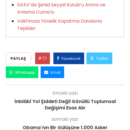
İLKAV’da Şehid Seyyid Kutub‘u Anma ve
Anlama Cuma’sı
Vakfımıza Yönelik Kapatma Davasına
Tepkiler
0
PAYLAŞ
Facebook
Twitter
Whatsapp
Email
önceki yazı
İnkılâbî Yol Şiddeti Değil Gönüllü Toplumsal
Değişimi Esas Alır
sonraki yazı
Obama´nın Bir Gülüşüne 1.000 Asker