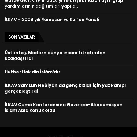
Gazze’de, İLKAV’ın 2026 yılı Mart/Ramazan ayı 1. grup
yardımlarının dağıtımları yapıldı.
İLKAV – 2009 yılı Ramazan ve Kur´an Paneli
SON YAZILAR
Üstüntaş; Modern dünya insanı fıtratından
uzaklaştırdı
Hutbe : Hak din İslâm’dır
İLKAV Samsun Nebiyan’da genç kızlar için yaz kampı
gerçekleştirdi
İLKAV Cuma Konferansına Gazeteci-Akademisyen
İslam Abid konuk oldu