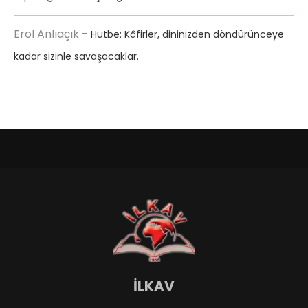
Erol Anlıaçık
-
Hutbe: Kâfirler, dininizden döndürünceye
kadar sizinle savaşacaklar.
İLKAV