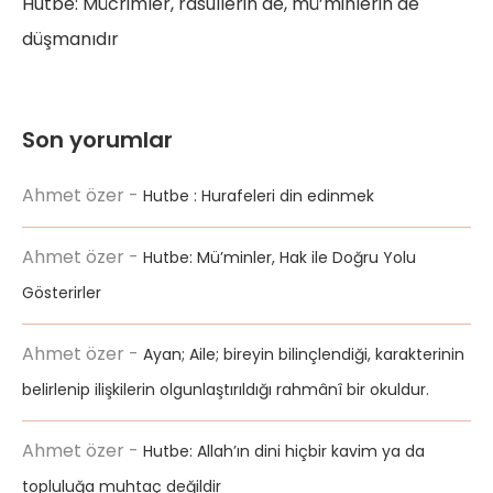
Hutbe: Mücrimler, rasullerin de, mü’minlerin de
düşmanıdır
Son yorumlar
Ahmet özer
-
Hutbe : Hurafeleri din edinmek
Ahmet özer
-
Hutbe: Mü’minler, Hak ile Doğru Yolu
Gösterirler
Ahmet özer
-
Ayan; Aile; bireyin bilinçlendiği, karakterinin
belirlenip ilişkilerin olgunlaştırıldığı rahmânî bir okuldur.
Ahmet özer
-
Hutbe: Allah’ın dini hiçbir kavim ya da
topluluğa muhtaç değildir