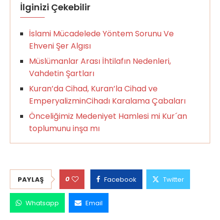
İlginizi Çekebilir
İslami Mücadelede Yöntem Sorunu Ve
Ehveni Şer Algısı
Müslümanlar Arası İhtilafın Nedenleri,
Vahdetin Şartları
Kuran’da Cihad, Kuran’la Cihad ve
EmperyalizminCihadı Karalama Çabaları
Önceliğimiz Medeniyet Hamlesi mi Kur´an
toplumunu inşa mı
0
PAYLAŞ
Facebook
Twitter
Whatsapp
Email