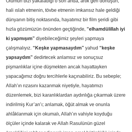
Ölümün bizi yakaladığı o son anda, artık geri dönüşün,
hali ıslah etmenin, tövbe etmenin imkansız hale geldiği
dünyanın bitiş noktasında, hayatımız bir film şeridi gibi
hızla gözümüzün önünden geçtiğinde,
“elhamdülillah iyi
ki yapmışım”
diyebileceğimiz şeyleri yapmaya
çalışmalıyız.
“Keşke yapmasaydım”
yahud
“keşke
yapsaydım”
dedirtecek anlamsız ve sonuçsuz
pişmanlıklar içine düşmekten ancak hayattayken
yapacağımız doğru tercihlerle kaçınabiliriz. Bu sebeple;
Allah’ın rızasını kazanmak niyetiyle, hayatımızı
düzenlemek, bizi karanlıklardan aydınlığa çıkarmak üzere
indirilmiş Kur’an’ı; anlamak, öğüt almak ve onunla
ahlâklanmak için okumalı, Allah’ın vahiyle koyduğu
ölçüler içinde kalarak ve Allah Rasulünün güzel