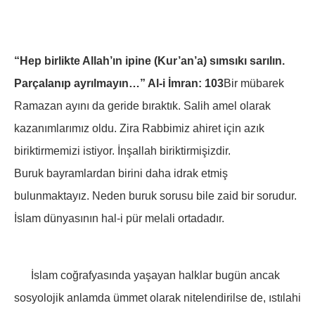
“Hep birlikte Allah’ın ipine (Kur’an’a) sımsıkı sarılın.
Parçalanıp ayrılmayın…” Al-i İmran: 103
Bir mübarek
Ramazan ayını da geride bıraktık. Salih amel olarak
kazanımlarımız oldu. Zira Rabbimiz ahiret için azık
biriktirmemizi istiyor. İnşallah biriktirmişizdir.
Buruk bayramlardan birini daha idrak etmiş
bulunmaktayız. Neden buruk sorusu bile zaid bir sorudur.
İslam dünyasının hal-i pür melali ortadadır.
İslam coğrafyasında yaşayan halklar bugün ancak
sosyolojik anlamda ümmet olarak nitelendirilse de, ıstılahi