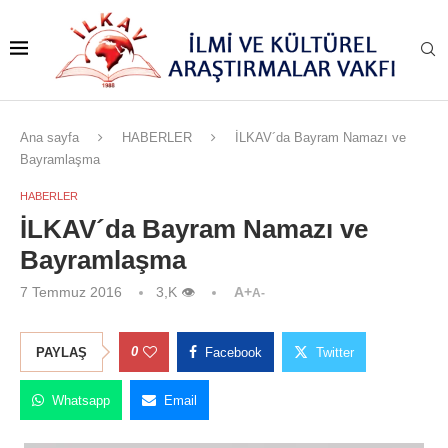
Ana sayfa
HABERLER
İLKAV´da Bayram Namazı ve
Bayramlaşma
HABERLER
İLKAV´da Bayram Namazı ve
Bayramlaşma
7 Temmuz 2016
3,K
👁
A+
A-
0
PAYLAŞ
Facebook
Twitter
Whatsapp
Email