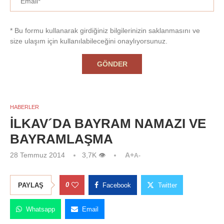
* Bu formu kullanarak girdiğiniz bilgilerinizin saklanmasını ve
size ulaşım için kullanılabileceğini onaylıyorsunuz.
HABERLER
İLKAV´DA BAYRAM NAMAZI VE
BAYRAMLAŞMA
28 Temmuz 2014
3,7K
👁
A+
A-
0
PAYLAŞ
Facebook
Twitter
Whatsapp
Email