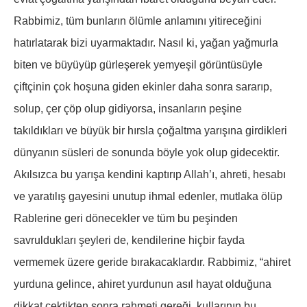
Rabbimiz, tüm bunların ölümle anlamını yitireceğini
hatırlatarak bizi uyarmaktadır. Nasıl ki, yağan yağmurla
biten ve büyüyüp gürleşerek yemyeşil görüntüsüyle
çiftçinin çok hoşuna giden ekinler daha sonra sararıp,
solup, çer çöp olup gidiyorsa, insanların peşine
takıldıkları ve büyük bir hırsla çoğaltma yarışına girdikleri
dünyanın süsleri de sonunda böyle yok olup gidecektir.
Akılsızca bu yarışa kendini kaptırıp Allah’ı, ahreti, hesabı
ve yaratılış gayesini unutup ihmal edenler, mutlaka ölüp
Rablerine geri dönecekler ve tüm bu peşinden
savruldukları şeyleri de, kendilerine hiçbir fayda
vermemek üzere geride bırakacaklardır. Rabbimiz, “ahiret
yurduna gelince, ahiret yurdunun asıl hayat olduğuna
dikkat çektikten sonra rahmeti gereği, kullarının bu