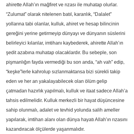
ahirette Allah’ın mağfiret ve rızası ile muhatap olurlar.
“Zulumat” olarak nitelenen batıl, karanlık, “Dalalet”
yollarına tabi olanlar, kulluk, ahiret ve hesap bilincinin
gereğini yerine getirmeyip dünyayı ve dünyanın süslerini
belirleyici kılanlar, imtihanı kaybederek, ahirette Allah’ın
şedit azabına muhatap olacaklardır. Bu sebeple, son
pişmanlığın fayda vermediği bu son anda, “ah vah” edip,
“keşke”lerle kahrolup sızlanmaktansa bizi sürekli takip
eden ve her an yakalayabilecek olan ölüm gelip
çatmadan hazırlık yapılmalı, kulluk ve itaat sadece Allah’a
tahsis edilmelidir. Kulluk merkezli bir hayat düşüncesine
sahip olunmalı, adalet ve tevhid yolunda salih ameller
yapılarak, imtihan alanı olan dünya hayatı Allah’ın rızasını
kazandıracak ölçülerde yaşanmalıdır.