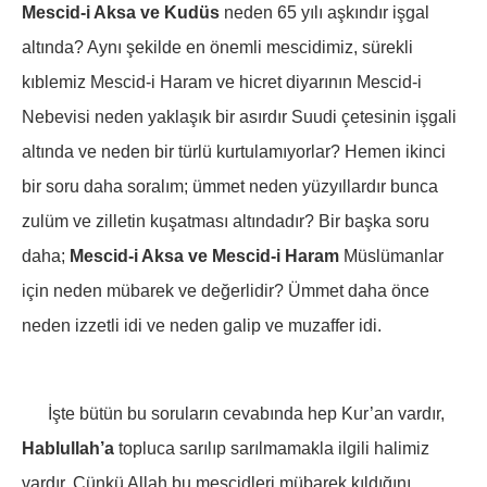
Mescid-i Aksa ve Kudüs
neden 65 yılı aşkındır işgal
altında? Aynı şekilde en önemli mescidimiz, sürekli
kıblemiz Mescid-i Haram ve hicret diyarının Mescid-i
Nebevisi neden yaklaşık bir asırdır Suudi çetesinin işgali
altında ve neden bir türlü kurtulamıyorlar? Hemen ikinci
bir soru daha soralım; ümmet neden yüzyıllardır bunca
zulüm ve zilletin kuşatması altındadır? Bir başka soru
daha;
Mescid-i Aksa ve Mescid-i Haram
Müslümanlar
için neden mübarek ve değerlidir? Ümmet daha önce
neden izzetli idi ve neden galip ve muzaffer idi.
İşte bütün bu soruların cevabında hep Kur’an vardır,
Hablullah’a
topluca sarılıp sarılmamakla ilgili halimiz
vardır. Çünkü Allah bu mescidleri mübarek kıldığını