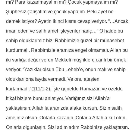
mı? Para kazanmayalım mı? Çocuk yapmayalım mı?
Şüphesiz çalışalım ve çocuk yapalım. Peki ayet ne
demek istiyor? Ayetin ikinci kısmı cevap veriyor. “…Ancak
iman eden ve salih amel işleyenler hariç…” O halde bu
sahip olduklarımız bizi Rabbimizle güzel bir münasebet
kurdurmalı. Rabbimizle aramıza engel olmamalı. Allah bu
iki varlığa değer veren Mekkeli müşriklere canlı bir örnek
veriyor. “Yazıklar olsun Ebu Leheb’e, onun malı ve sahip
oldukları ona fayda vermedi. Ve onu ateşten
kurtarmadı.”(111/1-2). İşte genelde Ramazan ve özelde
itikaf bizlere bunu anlatıyor. Varlığınız sizi Allah’a
yaklaştırsın, Allah’la aranızda alaka kursun. Sizin salih
ameliniz olsun. Onlarla kazanın. Onlarla Allah’a kul olun.
Onlarla olgunlaşın. Sizi adım adım Rabbinize yaklaştırsın.