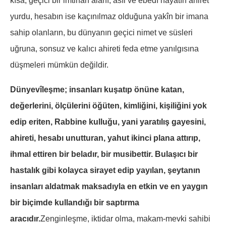
kısa, geçici bir imtihan alanı, asıl ve ebedî hayatın ahiret
yurdu, hesabın ise kaçınılmaz olduğuna yakîn bir imana
sahip olanların, bu dünyanın geçici nimet ve süsleri
uğruna, sonsuz ve kalıcı ahireti feda etme yanılgısına
düşmeleri mümkün değildir.
Dünyevîleşme; insanları kuşatıp önüne katan,
değerlerini, ölçülerini öğüten, kimliğini, kişiliğini yok
edip eriten, Rabbine kulluğu, yani yaratılış gayesini,
ahireti, hesabı unutturan, yahut ikinci plana attırıp,
ihmal ettiren bir beladır, bir musibettir. Bulaşıcı bir
hastalık gibi kolayca sirayet edip yayılan, şeytanın
insanları aldatmak maksadıyla en etkin ve en yaygın
bir biçimde kullandığı bir saptırma
aracıdır.
Zenginleşme, iktidar olma, makam-mevki sahibi