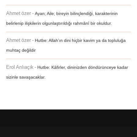
Ahmet özer
-
Ayan; Aile; bireyin bilinçlendiği, karakterinin
belirlenip ilişkilerin olgunlaştırıldığı rahmânî bir okuldur.
Ahmet özer
-
Hutbe: Allah’ın dini hiçbir kavim ya da topluluğa
muhtaç değildir
Erol Anlıaçık
-
Hutbe: Kâfirler, dininizden döndürünceye kadar
sizinle savaşacaklar.