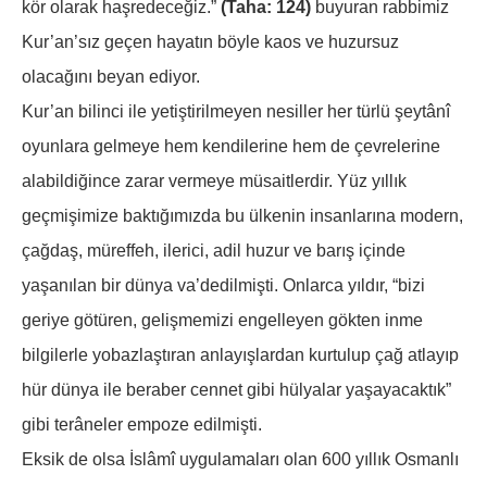
kör olarak haşredeceğiz.”
(Taha: 124)
buyuran rabbimiz
Kur’an’sız geçen hayatın böyle kaos ve huzursuz
olacağını beyan ediyor.
Kur’an bilinci ile yetiştirilmeyen nesiller her türlü şeytânî
oyunlara gelmeye hem kendilerine hem de çevrelerine
alabildiğince zarar vermeye müsaitlerdir. Yüz yıllık
geçmişimize baktığımızda bu ülkenin insanlarına modern,
çağdaş, müreffeh, ilerici, adil huzur ve barış içinde
yaşanılan bir dünya va’dedilmişti. Onlarca yıldır, “bizi
geriye götüren, gelişmemizi engelleyen gökten inme
bilgilerle yobazlaştıran anlayışlardan kurtulup çağ atlayıp
hür dünya ile beraber cennet gibi hülyalar yaşayacaktık”
gibi terâneler empoze edilmişti.
Eksik de olsa İslâmî uygulamaları olan 600 yıllık Osmanlı