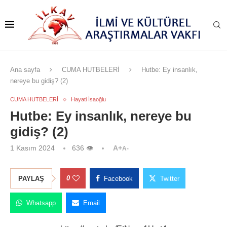
Ana sayfa
CUMA HUTBELERİ
Hutbe: Ey insanlık,
nereye bu gidiş? (2)
CUMA HUTBELERİ
Hayati İsaoğlu
Hutbe: Ey insanlık, nereye bu
gidiş? (2)
1 Kasım 2024
636
👁
A+
A-
0
PAYLAŞ
Facebook
Twitter
Whatsapp
Email