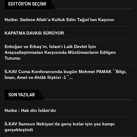
EDITÖR'ÜN SEÇIMI
Hutbe: Sadece Allah’a Kulluk Edin Tağut’tan Kaçının
KAPATMA DAVASI SÜRÜYOR
Erdoğan ve Erbaş’ın, İslam’ı Laik Devlet İçin
Araçsallaştırmaları Karşısında Müslümanların Edilgen
Tutumu
İLKAV Cuma Konferansında bugün Mehmet PAMAK ´´Bilgi,
İman, Amel ve Ahlâk İlişkisi -1´´...
SON YAZILAR
Hutbe : Hak din İslâm’dır
İLKAV Samsun Nebiyan’da genç kızlar için yaz kampı
gerçekleştirdi