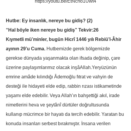
https://youtu.be/EtNcno1Uwt4
Hutbe: Ey insanlık, nereye bu gidiş? (2)
“Hal böyle iken nereye bu gidiş” Tekvir:26
Kıymetli mü’minler, bugün Hicrî 1446 yılı Rebiü’l-Âhir
ayının 29’u Cuma.
Hutbemizde gerek bölgemizde
gerekse dünyada yaşanmakta olan ifsada değinip, çare
üzerine paylaşımlarımız olacak inşâAllah.Yeryüzünün
emrine amâde kılındığı Âdemoğlu fıtrat ve vahyin de
desteği ile hidayeti elde edip, rabbin rızası istikametinde
yaşamı elde edebilir. Veya Allah’ın bahşettiği akıl, irade
nimetlerini heva ve şeytânî dürtüler doğrultusunda
kullanıp mücrimce bir hayatı da tercih edebilir. Yaratan bu
konuda insanları serbest bırakmıştır. İnsana verilen