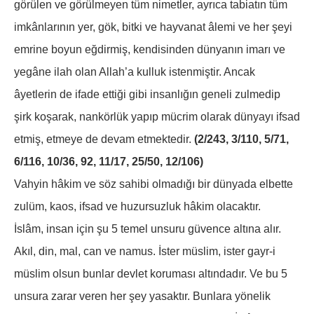
görülen ve görülmeyen tüm nimetler, ayrıca tabiatın tüm
imkânlarının yer, gök, bitki ve hayvanat âlemi ve her şeyi
emrine boyun eğdirmiş, kendisinden dünyanın imarı ve
yegâne ilah olan Allah’a kulluk istenmiştir. Ancak
âyetlerin de ifade ettiği gibi insanlığın geneli zulmedip
şirk koşarak, nankörlük yapıp mücrim olarak dünyayı ifsad
etmiş, etmeye de devam etmektedir.
(2/243, 3/110, 5/71,
6/116, 10/36, 92, 11/17, 25/50, 12/106)
Vahyin hâkim ve söz sahibi olmadığı bir dünyada elbette
zulüm, kaos, ifsad ve huzursuzluk hâkim olacaktır.
İslâm, insan için şu 5 temel unsuru güvence altına alır.
Akıl, din, mal, can ve namus. İster müslim, ister gayr-i
müslim olsun bunlar devlet koruması altındadır. Ve bu 5
unsura zarar veren her şey yasaktır. Bunlara yönelik