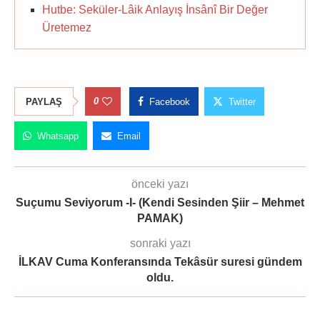
Hutbe: Seküler-Lâik Anlayış İnsânî Bir Değer
Üretemez
0
PAYLAŞ
Facebook
Twitter
Whatsapp
Email
önceki yazı
Suçumu Seviyorum -I- (Kendi Sesinden Şiir – Mehmet
PAMAK)
sonraki yazı
İLKAV Cuma Konferansında Tekâsür suresi gündem
oldu.