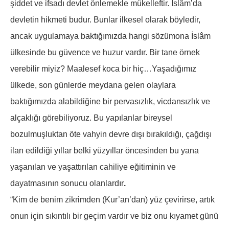
şiddet ve ifsadı devlet önlemekle mükelleftir. İslâm’da
devletin hikmeti budur. Bunlar ilkesel olarak böyledir,
ancak uygulamaya baktığımızda hangi sözümona İslâm
ülkesinde bu güvence ve huzur vardır. Bir tane örnek
verebilir miyiz? Maalesef koca bir hiç…Yaşadığımız
ülkede, son günlerde meydana gelen olaylara
baktığımızda alabildiğine bir pervasızlık, vicdansızlık ve
alçaklığı görebiliyoruz. Bu yapılanlar bireysel
bozulmuşluktan öte vahyin devre dışı bırakıldığı, çağdışı
ilan edildiği yıllar belki yüzyıllar öncesinden bu yana
yaşanılan ve yaşattırılan cahiliye eğitiminin ve
dayatmasının sonucu olanlardır
.
“Kim de benim zikrimden (Kur’an’dan) yüz çevirirse, artık
onun için sıkıntılı bir geçim vardır ve biz onu kıyamet günü