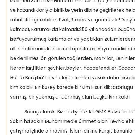
sahipleri Samiri ve Haman’ın’da Allah (cc) tarafında
ve kazandıklarıyla birlikte yerin dibine geçirilerek hela
rahatlıkla görebiliriz. Evet;Bakınız ve görünüz ki!Dün
kalmadı, Karun’a-da kalmadı.250 yıl önceden bugüne
ise;“uydurulmuş karizmalar ve yaptıkları zulümlerden
altına alınması, kendisine tapınılması veya kendisind
beklenilmesi ön görülen tağilerden, Marx’lar, Lenin’ler,
Neron’lar,Hitler, şeyhler,beyler, hocaefendiler, Saddam
Habib Burgiba’lar ve eleştirilmeleri yasak daha nice n
kim kaldı? Bir kuzey korede’ki “Kim il sun diktatörlüğü” 
varmış, bir yokmuş’a” dönmüş olan başka kim kaldı.
Sonuç olarak; Bizler diyoruz ki! GMK Bulvarında T
Sakın ha sakın Muhammed’e ümmet olan Tevhid ehli il
çatışma içinde olmayınız, İslam dinine karşıt kanunlar