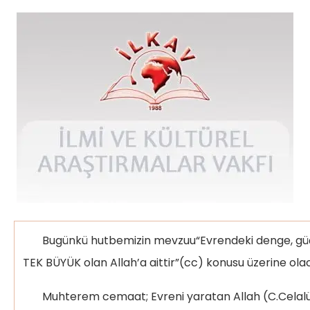
Bugünkü hutbemizin mevzuu“Evrendeki denge, güç 
TEK BÜYÜK olan Allah’a aittir”(cc) konusu üzerine olac
Muhterem cemaat; Evreni yaratan Allah (C.Celalüh)يزَانَ وَوَضَعَ رَفَعَهَا