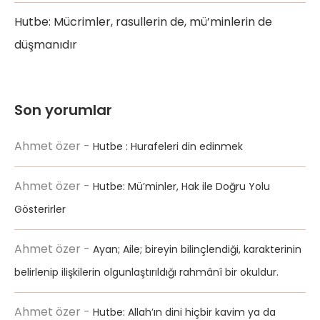
Hutbe: Mücrimler, rasullerin de, mü’minlerin de
düşmanıdır
Son yorumlar
Ahmet özer
-
Hutbe : Hurafeleri din edinmek
Ahmet özer
-
Hutbe: Mü’minler, Hak ile Doğru Yolu
Gösterirler
Ahmet özer
-
Ayan; Aile; bireyin bilinçlendiği, karakterinin
belirlenip ilişkilerin olgunlaştırıldığı rahmânî bir okuldur.
Ahmet özer
-
Hutbe: Allah’ın dini hiçbir kavim ya da