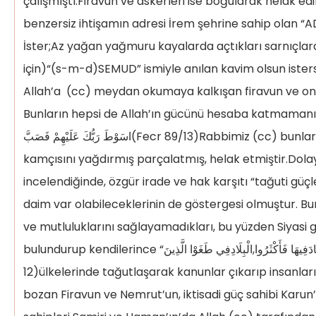
çalışmıştı.Firavun ve askerleri ise boğularak helak edil
benzersiz ihtişamın adresi İrem şehrine sahip olan “A
İster;Az yağan yağmuru kayalarda açtıkları sarnıçlarda
için)“(s-m-d)SEMUD” ismiyle anılan kavim olsun ister
Allah’a (cc) meydan okumaya kalkışan firavun ve onu
Bunların hepsi de Allah’ın gücünü hesaba katmamanın cez
اسَوْطَ رَبُّكَ عَلَيْهِمْ فَصَبَّ(Fecr 89/13)Rabbimiz (cc) bunların üzerine azap
kamçısını yağdırmış parçalatmış, helak etmiştir.Dolayı
incelendiğinde, özgür irade ve hak karşıtı “tağuti güçle
daim var olabileceklerinin de göstergesi olmuştur. Bu
ve mutluluklarını sağlayamadıkları, bu yüzden Siyasi 
bulundurup kendilerince “الْفَسَادَفِيهَا فَأَكْثَرُوا,الْبِلَادِفِي طَغَوْا الَّذِينَ”(Fecr-89/11-
12)ülkelerinde tağutlaşarak kanunlar çıkarıp insanlar
bozan Firavun ve Nemrut’un, iktisadi güç sahibi Karun