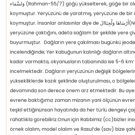
وَلسَّمَاء (Rahman-55/7) göğü yükselterek, göğe bir ölçü ve bir denge
koymuştur. Yeryüzünü de yaratmış, yeryüzüne de bir 
koymuştur. İnsanlar anlasınlar diye de أَرْسَاهَا وَلْجِبَاالَ(Nazi’at-79/32)dağları
yeryüzüne çaktığını, adeta sağlam bir şekilde yere çiv
buyurmuştur. Dağların yere çakılması bugünkü jeodez
incelendiğinde; Yer kabuğunun kalınlığı dağların alt
kadar varmakta, okyanusların tabanında ise 5-6 km’
incelmektedir. Dağların yeryüzünün değişik bölgelerin
yüksekliklerde kazık şeklinde oluşturulması, o bölgele
devamında son derece önem arz etmektedir. Bu ayet-i
evrene baktığımız zaman mizanın yani ölçünün evre
teşkil ettiğini,insan hayatında da her türlü dengeyi çağ
rahatlıkla görebiliriz.Onun için Rabbimiz (cc)bizler ins
örnek olalım, model olalım ve Rasul’de (sav) bize şah