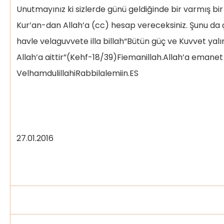
Unutmayınız ki sizlerde günü geldiğinde bir varmış 
Kur’an-dan Allah’a (cc) hesap vereceksiniz. Şunu da çok 
havle velaguvvete illa billah“Bütün güç ve Kuvvet yal
Allah’a aittir”(Kehf-18/39)Fiemanillah.Allah’a emanet
VelhamdulillahiRabbilalemiin.ES
Şahin ÖZ
27.01.2016