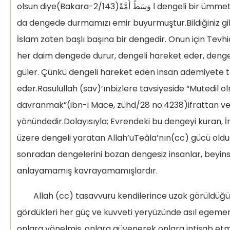
olsun diye(Bakara-2/143)ا وَسَطً أُمَّةً dengeli bir ümmet olmamızı, Kur’an-la
da dengede durmamızı emir buyurmuştur.Bildiğiniz gib
İslam zaten başlı başına bir dengedir. Onun için Tevh
her daim dengede durur, dengeli hareket eder, dengel
güler. Çünkü dengeli hareket eden insan ademiyete 
eder.Rasulullah (sav)’ınbizlere tavsiyeside “Mutedil o
davranmak”(ibn-i Mace, zühd/28 no:4238)ifrattan ve
yönündedir.Dolayısıyla; Evrendeki bu dengeyi kuran, İn
üzere dengeli yaratan Allah’uTeâla’nın(cc) gücü oldu
sonradan dengelerini bozan dengesiz insanlar, beyinsi
anlayamamış kavrayamamışlardır.
Allah (cc) tasavvuru kendilerince uzak görüldüğü
gördükleri her güç ve kuvveti yeryüzünde asıl egeme
onlara yönelmiş, onlara güvenerek onlara intisab etm