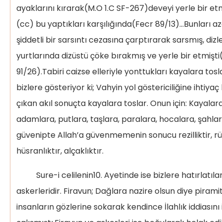
ayaklarını kırarak(M.O 1.C SF-267)deveyi yerle bir et
(cc) bu yaptıkları karşılığında(Fecr 89/13)…Bunları a
şiddetli bir sarsıntı cezasına çarptırarak sarsmış, dizle
yurtlarında dizüstü çöke bırakmış ve yerle bir etmiş
91/26).Tabiri caizse elleriyle yonttukları kayalara tosl
bizlere gösteriyor ki; Vahyin yol göstericiliğine ihtiy
çıkan akıl sonuçta kayalara toslar. Onun için: Kayalara
adamlara, putlara, taşlara, paralara, hocalara, şahla
güvenipte Allah’a güvenmemenin sonucu rezilliktir, rüs
hüsranlıktır, alçaklıktır.
Sure-i celilenin10. Ayetinde ise bizlere hatırlatılan
askerleridir. Firavun; Dağlara nazire olsun diye pirami
insanların gözlerine sokarak kendince İlahlık iddiasın