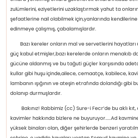
zulümlerini, eziyetlerini uzaklaştırmak yahut ta onları
şefaatlerine nail olabilmek için,yanlarında kendilerine
edinmeye çalışmış, çabalamışlardır.
Bazı kereler onların mal ve servetlerini hayatları
güç kabul etmişler,bazı kerelerde onların menakıb dol
gücüne aldanmış ve bu tağuti güçler karşısında ade
kullar gibi huşu içinde,ailece, cemaatçe, kabilece, ka
lambanın ışığının ve ateşin etrafında dolandığı gibi b
dolanıp durmuşlardır.
Bakınız! Rabbimiz (cc) Sure-i Fecr’de bu aklı kıt, 
kavimler hakkında bizlere ne buyuruyor……Ad kavmine, 
yüksek binaları olan, diğer şehirlerde benzeri yaratı
şehrine, o vadide kayaları yontan Semud kavmine ve b