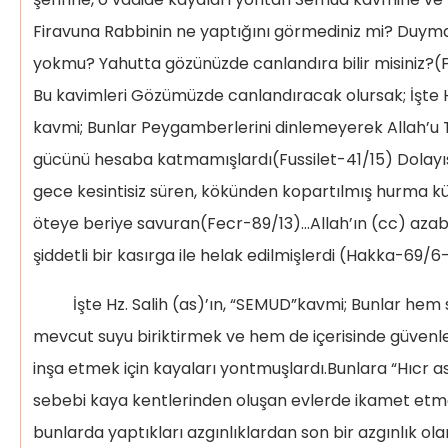
Firavuna Rabbinin ne yaptığını görmediniz mi? Duyma
yokmu? Yahutta gözünüzde canlandıra bilir misiniz?(
Bu kavimleri Gözümüzde canlandıracak olursak; İşte H
kavmi; Bunlar Peygamberlerini dinlemeyerek Allah’u 
gücünü hesaba katmamışlardı(Fussilet-41/15) Dolayıs
gece kesintisiz süren, kökünden kopartılmış hurma kütü
öteye beriye savuran(Fecr-89/13)…Allah’ın (cc) azab
şiddetli bir kasırga ile helak edilmişlerdi (Hakka-69/6
İşte Hz. Salih (as)’ın, “SEMUD”kavmi; Bunlar hem su
mevcut suyu biriktirmek ve hem de içerisinde güvenle
inşa etmek için kayaları yontmuşlardı.Bunlara “Hıcr 
sebebi kaya kentlerinden oluşan evlerde ikamet etme
bunlarda yaptıkları azgınlıklardan son bir azgınlık ola