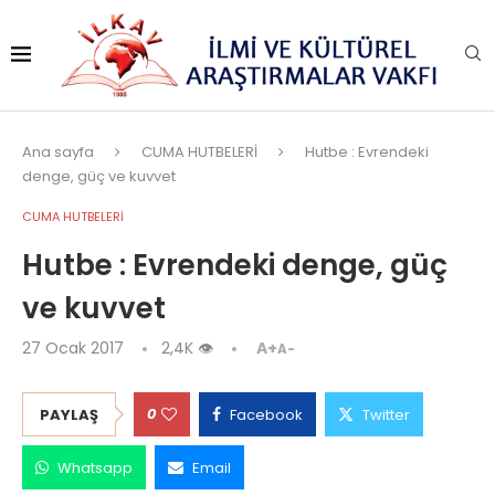
Ana sayfa
CUMA HUTBELERİ
Hutbe : Evrendeki
denge, güç ve kuvvet
CUMA HUTBELERİ
Hutbe : Evrendeki denge, güç
ve kuvvet
27 Ocak 2017
2,4K
👁
A+
A-
0
PAYLAŞ
Facebook
Twitter
Whatsapp
Email