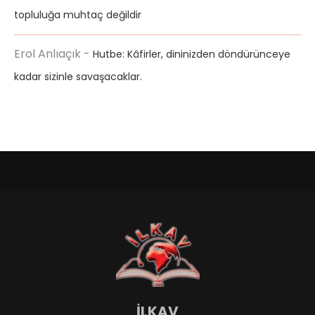
topluluğa muhtaç değildir
Erol Anlıaçık
-
Hutbe: Kâfirler, dininizden döndürünceye
kadar sizinle savaşacaklar.
İLKAV