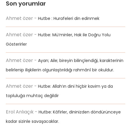
Son yorumlar
Ahmet özer
-
Hutbe : Hurafeleri din edinmek
Ahmet özer
-
Hutbe: Mü’minler, Hak ile Doğru Yolu
Gösterirler
Ahmet özer
-
Ayan; Aile; bireyin bilinçlendiği, karakterinin
belirlenip ilişkilerin olgunlaştırıldığı rahmânî bir okuldur.
Ahmet özer
-
Hutbe: Allah’ın dini hiçbir kavim ya da
topluluğa muhtaç değildir
Erol Anlıaçık
-
Hutbe: Kâfirler, dininizden döndürünceye
kadar sizinle savaşacaklar.