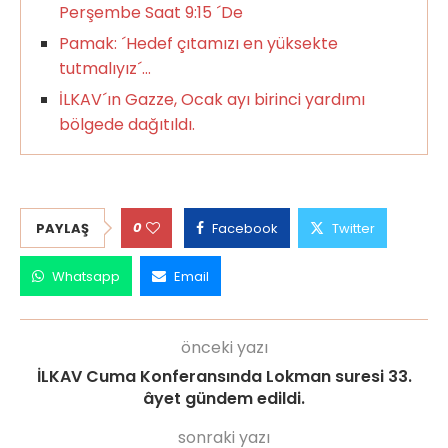
Perşembe Saat 9:15 ´De
Pamak: ´Hedef çıtamızı en yüksekte
tutmalıyız´…
İLKAV´ın Gazze, Ocak ayı birinci yardımı
bölgede dağıtıldı.
0
PAYLAŞ
Facebook
Twitter
Whatsapp
Email
önceki yazı
İLKAV Cuma Konferansında Lokman suresi 33.
âyet gündem edildi.
sonraki yazı