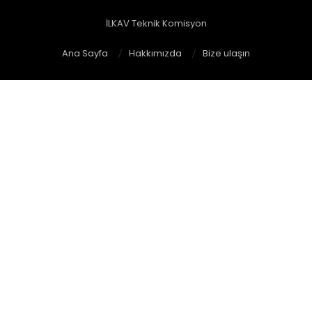
İLKAV Teknik Komisyon
Ana Sayfa
Hakkımızda
Bize ulaşın