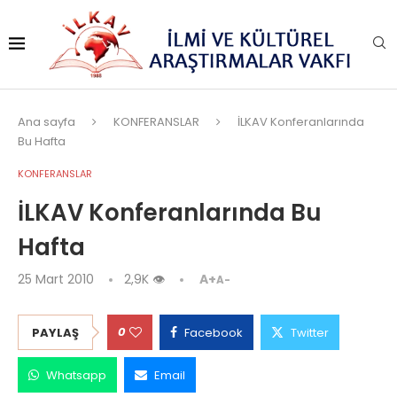
Ana sayfa
KONFERANSLAR
İLKAV Konferanlarında
Bu Hafta
KONFERANSLAR
İLKAV Konferanlarında Bu
Hafta
25 Mart 2010
2,9K
👁
A+
A-
0
PAYLAŞ
Facebook
Twitter
Whatsapp
Email