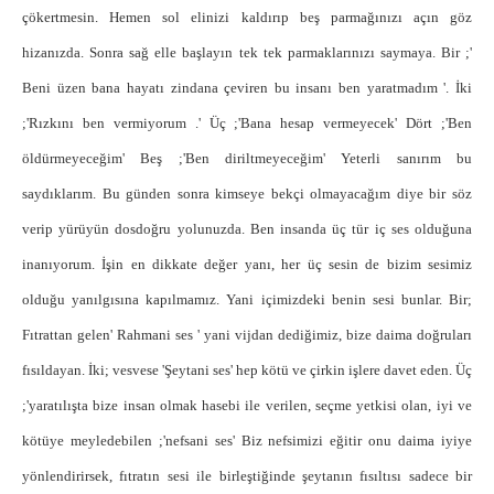
çökertmesin. Hemen sol elinizi kaldırıp beş parmağınızı açın göz
hizanızda. Sonra sağ elle başlayın tek tek parmaklarınızı saymaya. Bir ;'
Beni üzen bana hayatı zindana çeviren bu insanı ben yaratmadım '. İki
;'Rızkını ben vermiyorum .' Üç ;'Bana hesap vermeyecek' Dört ;'Ben
öldürmeyeceğim' Beş ;'Ben diriltmeyeceğim' Yeterli sanırım bu
saydıklarım. Bu günden sonra kimseye bekçi olmayacağım diye bir söz
verip yürüyün dosdoğru yolunuzda. Ben insanda üç tür iç ses olduğuna
inanıyorum. İşin en dikkate değer yanı, her üç sesin de bizim sesimiz
olduğu yanılgısına kapılmamız. Yani içimizdeki benin sesi bunlar. Bir;
Fıtrattan gelen' Rahmani ses ' yani vijdan dediğimiz, bize daima doğruları
fısıldayan. İki; vesvese 'Şeytani ses' hep kötü ve çirkin işlere davet eden. Üç
;'yaratılışta bize insan olmak hasebi ile verilen, seçme yetkisi olan, iyi ve
kötüye meyledebilen ;'nefsani ses' Biz nefsimizi eğitir onu daima iyiye
yönlendirirsek, fıtratın sesi ile birleştiğinde şeytanın fısıltısı sadece bir