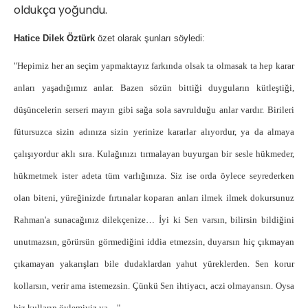
oldukça yoğundu.
Hatice Dilek Öztürk
özet olarak şunları söyledi:
"Hepimiz her an seçim yapmaktayız farkında olsak ta olmasak ta hep karar
anları yaşadığımız anlar. Bazen sözün bittiği duyguların kütleştiği,
düşüncelerin serseri mayın gibi sağa sola savrulduğu anlar vardır. Birileri
fütursuzca sizin adınıza sizin yerinize kararlar alıyordur, ya da almaya
çalışıyordur aklı sıra. Kulağınızı tırmalayan buyurgan bir sesle hükmeder,
hükmetmek ister adeta tüm varlığınıza. Siz ise orda öylece seyrederken
olan biteni, yüreğinizde fırtınalar koparan anları ilmek ilmek dokursunuz
Rahman'a sunacağınız dilekçenize… İyi ki Sen varsın, bilirsin bildiğini
unutmazsın, görürsün görmediğini iddia etmezsin, duyarsın hiç çıkmayan
çıkamayan yakarışları bile dudaklardan yahut yüreklerden. Sen korur
kollarsın, verir ama istemezsin. Çünkü Sen ihtiyacı, aczi olmayansın. Oysa
biz kulların öylemiyiz ya…"