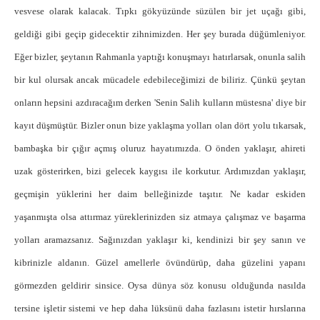
vesvese olarak kalacak. Tıpkı gökyüzünde süzülen bir jet uçağı gibi,
geldiği gibi geçip gidecektir zihnimizden. Her şey burada düğümleniyor.
Eğer bizler, şeytanın Rahmanla yaptığı konuşmayı hatırlarsak, onunla salih
bir kul olursak ancak mücadele edebileceğimizi de biliriz. Çünkü şeytan
onların hepsini azdıracağım derken 'Senin Salih kulların müstesna' diye bir
kayıt düşmüştür. Bizler onun bize yaklaşma yolları olan dört yolu tıkarsak,
bambaşka bir çığır açmış oluruz hayatımızda. O önden yaklaşır, ahireti
uzak gösterirken, bizi gelecek kaygısı ile korkutur. Ardımızdan yaklaşır,
geçmişin yüklerini her daim belleğinizde taşıtır. Ne kadar eskiden
yaşanmışta olsa attırmaz yüreklerinizden siz atmaya çalışmaz ve başarma
yolları aramazsanız. Sağınızdan yaklaşır ki, kendinizi bir şey sanın ve
kibrinizle aldanın. Güzel amellerle övündürüp, daha güzelini yapanı
görmezden geldirir sinsice. Oysa dünya söz konusu olduğunda nasılda
tersine işletir sistemi ve hep daha lüksünü daha fazlasını istetir hırslarına