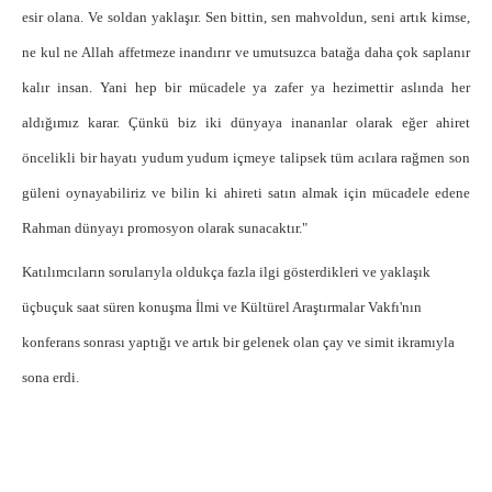
esir olana. Ve soldan yaklaşır. Sen bittin, sen mahvoldun, seni artık kimse,
ne kul ne Allah affetmeze inandırır ve umutsuzca batağa daha çok saplanır
kalır insan. Yani hep bir mücadele ya zafer ya hezimettir aslında her
aldığımız karar. Çünkü biz iki dünyaya inananlar olarak eğer ahiret
öncelikli bir hayatı yudum yudum içmeye talipsek tüm acılara rağmen son
güleni oynayabiliriz ve bilin ki ahireti satın almak için mücadele edene
Rahman dünyayı promosyon olarak sunacaktır."
Katılımcıların sorularıyla oldukça fazla ilgi gösterdikleri ve yaklaşık
üçbuçuk saat süren konuşma İlmi ve Kültürel Araştırmalar Vakfı'nın
konferans sonrası yaptığı ve artık bir gelenek olan çay ve simit ikramıyla
sona erdi.