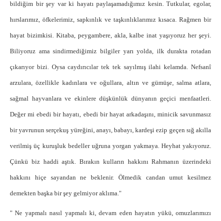
bildiğim bir şey var ki hayatı paylaşamadığımız kesin. Tutkular, egolar,
hırslarımız, öfkelerimiz, sapkınlık ve taşkınlıklarımız kısaca. Rağmen bir
hayat bizimkisi. Kitaba, peygambere, akla, kalbe inat yaşıyoruz her şeyi.
Biliyoruz ama sindirmediğimiz bilgiler yarı yolda, ilk durakta rotadan
çıkarıyor bizi. Oysa caydırıcılar tek tek sayılmış ilahi kelamda. Nefsanî
arzulara, özellikle kadınlara ve oğullara, altın ve gümüşe, salma atlara,
sağmal hayvanlara ve ekinlere düşkünlük dünyanın geçici menfaatleri.
Değer mi ebedi bir hayatı, ebedi bir hayat arkadaşını, minicik savunmasız
bir yavrunun serçekuş yüreğini, anayı, babayı, kardeşi ezip geçen sığ akılla
verilmiş üç kuruşluk bedeller uğruna yorgan yakmaya. Heyhat yakıyoruz.
Çünkü biz haddi aştık. Bırakın kulların hakkını Rahmanın üzerindeki
hakkını hiçe sayandan ne beklenir. Ölmedik candan umut kesilmez
demekten başka bir şey gelmiyor aklıma."
" Ne yapmalı nasıl yapmalı ki, devam eden hayatın yükü, omuzlarımızı