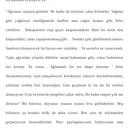
"Ağzımızı açmaya görelim. Ne kadar da öylesine çıkar kelimeler. Yağmur
gibi yağdırırız istediğimizde harfleri ama yağan kurşun gibi deler
yürekleri… Bakışlarımız ezip geçer karşımızdakini. Hani bir sinek olsa
karşısındaki, cama yapıştıracakmış gibi… Sesimiz gök gürültüsünü andırır.
Saatlerce dinmeyecek bir fırtına eser ortalıkta… Ve savrulur ne varsa etrafa.
Tıpkı ağzından yılanlar dökülen masal kahramanı gibi, sokar bedeninizi
her kelime. Ya sonra… Ağlamaklı bir ses düşer ahizeme ' Artık
dayanamıyorum, içim parçalanıyor, kulaklarım yanıyor duyduklarımdan,
yıllarımı verdim ben 'serzenişleri. Gün geçmesin ki bu tür bir telefon
almayayım. O an beynim de şimşekler çakar adeta. Bu kadar empati çok mu
dersiniz? Bir bilseniz, duysanız insanın insana reva gördüklerini. Hoş
bilirsiniz ya benden belki de daha iyisini. Ben yine de söylemeden
geçmeyeyim hissettiklerimi. Neyi paylaşamıyoruz bilmiyorum ama