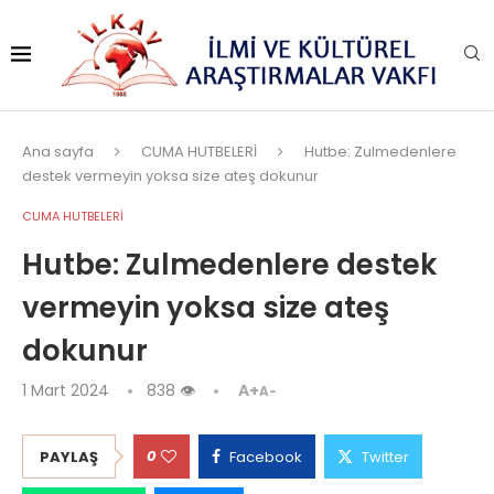
Ana sayfa
CUMA HUTBELERİ
Hutbe: Zulmedenlere
destek vermeyin yoksa size ateş dokunur
CUMA HUTBELERİ
Hutbe: Zulmedenlere destek
vermeyin yoksa size ateş
dokunur
1 Mart 2024
838
👁
A+
A-
0
PAYLAŞ
Facebook
Twitter