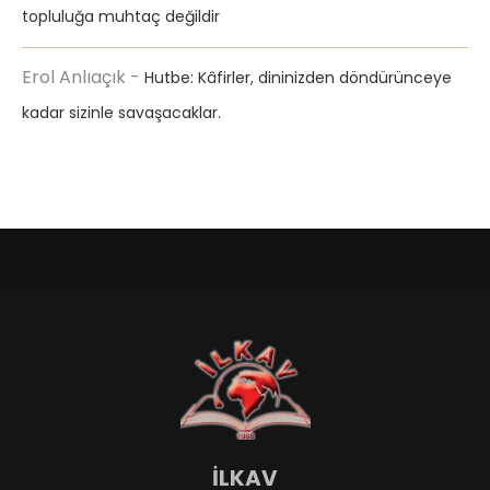
topluluğa muhtaç değildir
Erol Anlıaçık
-
Hutbe: Kâfirler, dininizden döndürünceye
kadar sizinle savaşacaklar.
İLKAV