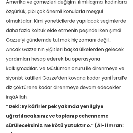
Amerika ve çömezleri değişim, ılımlılaşma, kadınlara
özgürlük, gibi çok önemli konularla meşgul
olmaktalar. Kimi yöneticilerde yapılacak seçimlerde
daha fazla koltuk elde etmenin peşinde iken şimdi
Gazze’yi gündemde tutmak hiç zamanı değil…
Ancak Gazze’nin yiğitleri başka ülkelerden gelecek
yardımları hesap ederek bu operasyona
kalkışmadılar. Ve Müslüman onuru ile direnmeye ve
siyonist katilleri Gazze’den kovana kadar yani İsrail’e
diz çöktürene kadar direnmeye devam edecekler
inşâAllah.
“Deki: Ey kâfirler pek yakında yenilgiye
uğratılacaksınız ve toplanıp cehenneme
sürüleceksiniz. Ne kötü yataktır o.” (Âl-i İmran: