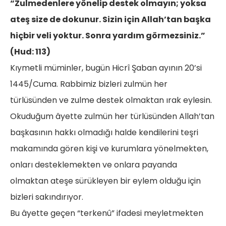
“Zulmedenlere yönelip destek olmayın; yoksa
ateş size de dokunur. Sizin için Allah’tan başka
hiçbir veli yoktur. Sonra yardım görmezsiniz.”
(Hud: 113)
Kıymetli müminler, bugün Hicrî Şaban ayının 20’si
1445/Cuma. Rabbimiz bizleri zulmün her
türlüsünden ve zulme destek olmaktan ırak eylesin.
Okuduğum âyette zulmün her türlüsünden Allah’tan
başkasının hakkı olmadığı halde kendilerini teşri
makamında gören kişi ve kurumlara yönelmekten,
onları desteklemekten ve onlara payanda
olmaktan ateşe sürükleyen bir eylem olduğu için
bizleri sakındırıyor.
Bu âyette geçen “terkenû” ifadesi meyletmekten