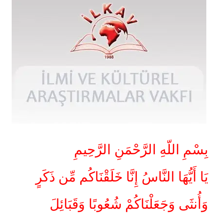
بِسْمِ اللّهِ الرَّحْمَنِ الرَّحِيمِ
يَا أَيُّهَا النَّاسُ إِنَّا خَلَقْنَاكُم مِّن ذَكَرٍ
وَأُنثَى وَجَعَلْنَاكُمْ شُعُوبًا وَقَبَائِلَ