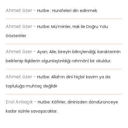
Ahmet özer
-
Hutbe : Hurafeleri din edinmek
Ahmet özer
-
Hutbe: Mü’minler, Hak ile Doğru Yolu
Gösterirler
Ahmet özer
-
Ayan; Aile; bireyin bilinçlendiği, karakterinin
belirlenip ilişkilerin olgunlaştırıldığı rahmânî bir okuldur.
Ahmet özer
-
Hutbe: Allah’ın dini hiçbir kavim ya da
topluluğa muhtaç değildir
Erol Anlıaçık
-
Hutbe: Kâfirler, dininizden döndürünceye
kadar sizinle savaşacaklar.