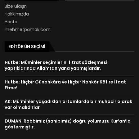
Bize ulaşın
Hakkımızda
Harita
mehmetpamak.com
EDITÖR'ÜN SEÇIMI
Hutbe: Müminler seçimlerini fıtrat sözleşmesi
yaptıklarında Allah’tan yana yapmışlardır.
Hutbe: Hiçbir Günahkâra ve Hiçbir Nankör Kâfire İtaat
Etme!
AK; Mü’minler yaşadıkları ortamlarda bir muhacir olarak
var olmalıdırlar
DUMAN: Rabbimiz (sahibimiz) doğru yolumuzu Kur’an’la
göstermiştir.