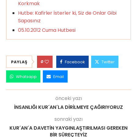
Korkmak
Hutbe: Kafirler İsterler ki, Siz de Onlar Gibi
Sapasınız
05.10.2012 Cuma Hutbesi
0
PAYLAŞ
Facebook
Twitter
Whatsapp
Email
önceki yazı
İNSANLIĞI KUR´AN´LA DİRİLMEYE ÇAĞIRIYORUZ
sonraki yazı
KUR´AN´A DAVETİN YAYGINLAŞTIRILMASI GEREKEN
BİR SÜREÇTEYİZ