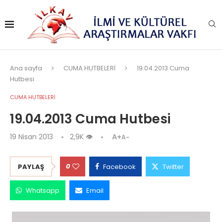
Ana sayfa
CUMA HUTBELERİ
19.04.2013 Cuma
Hutbesi
CUMA HUTBELERİ
19.04.2013 Cuma Hutbesi
19 Nisan 2013
2,9K
👁
A+
A-
0
PAYLAŞ
Facebook
Twitter
Whatsapp
Email