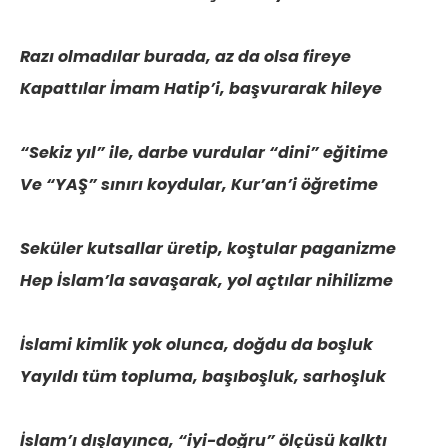
Razı olmadılar burada, az da olsa fireye
Kapattılar İmam Hatip’i, başvurarak hileye
“Sekiz yıl” ile, darbe vurdular “dini” eğitime
Ve “YAŞ” sınırı koydular, Kur’an’i öğretime
Seküler kutsallar üretip, koştular paganizme
Hep İslam’la savaşarak, yol açtılar nihilizme
İslami kimlik yok olunca, doğdu da boşluk
Yayıldı tüm topluma, başıboşluk, sarhoşluk
İslam’ı dışlayınca, “iyi-doğru” ölçüsü kalktı