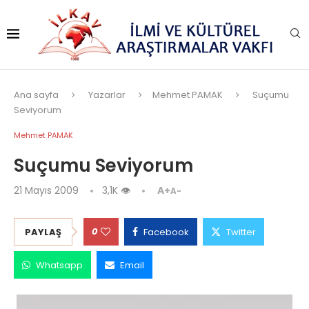
Ana sayfa
Yazarlar
Mehmet PAMAK
Suçumu
Seviyorum
Mehmet PAMAK
Suçumu Seviyorum
21 Mayıs 2009
3,1K
👁
A+
A-
0
PAYLAŞ
Facebook
Twitter
Whatsapp
Email