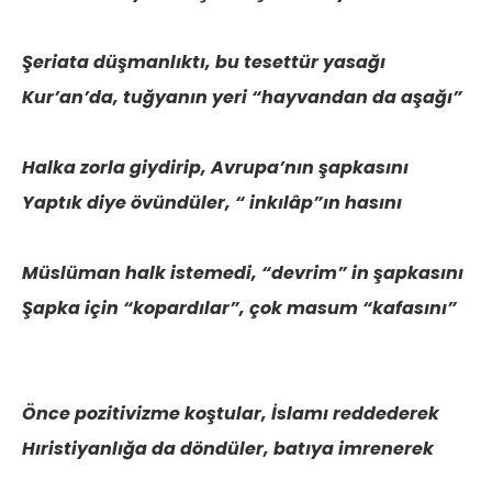
Şeriata düşmanlıktı, bu tesettür yasağı
Kur’an’da, tuğyanın yeri “hayvandan da aşağı”
Halka zorla giydirip, Avrupa’nın şapkasını
Yaptık diye övündüler, “ inkılâp”ın hasını
Müslüman halk istemedi, “devrim” in şapkasını
Şapka için “kopardılar”, çok masum “kafasını”
Önce pozitivizme koştular, İslamı reddederek
Hıristiyanlığa da döndüler, batıya imrenerek