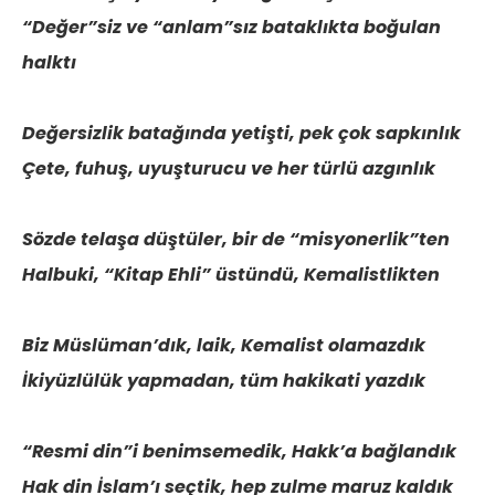
“Değer”siz ve “anlam”sız bataklıkta boğulan
halktı
Değersizlik batağında yetişti, pek çok sapkınlık
Çete, fuhuş, uyuşturucu ve her türlü azgınlık
Sözde telaşa düştüler, bir de “misyonerlik”ten
Halbuki, “Kitap Ehli” üstündü, Kemalistlikten
Biz Müslüman’dık, laik, Kemalist olamazdık
İkiyüzlülük yapmadan, tüm hakikati yazdık
“Resmi din”i benimsemedik, Hakk’a bağlandık
Hak din İslam’ı seçtik, hep zulme maruz kaldık