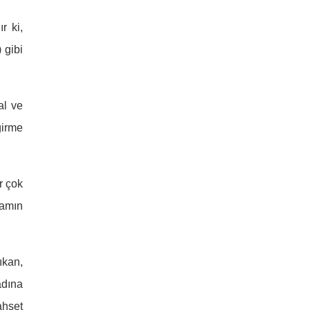
r ki,
 gibi
al ve
girme
r çok
zamın
ıkan,
adına
ahşet