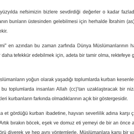
yılda nefsimizin bizlere sevdirdiği değerler o kadar fazladı
nın bunların üstesinden gelebilmesi için herhalde İbrahim (as)
kir.
mi” en azından bu zaman zarfında Dünya Müslümanlarının h
 daha tefekkür edebilmek için, adeta bir tamir olma, rektefeye 
üslümanların yoğun olarak yaşadığı toplumlarda kurban kesenle
, bu toplumlarda insanları Allah (cc)’tan uzaklaştıracak bir ni
ri kurbanların farkında olmadıklarının açık bir göstergesidir.
nda et gördüğü kurban ibadetine, hayvan severlilik adına karşı ç
rtık bırakın böcek, eşek ve domuz eti yemeyi de bir an önce 
şgörü diyerek ve hep aynı yöntemlerle, Müslümanlara karşı bir v