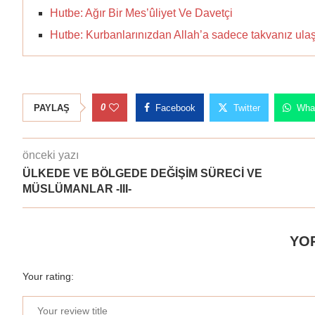
Hutbe: Ağır Bir Mes’ûliyet Ve Davetçi
Hutbe: Kurbanlarınızdan Allah’a sadece takvanız ulaş
0
PAYLAŞ
Facebook
Twitter
Wha
önceki yazı
ÜLKEDE VE BÖLGEDE DEĞİŞİM SÜRECİ VE
MÜSLÜMANLAR -III-
YO
Your rating: