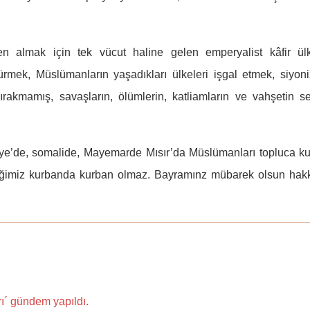
en almak için tek vücut haline gelen emperyalist kâfir ülk
mürmek, Müslümanların yaşadıkları ülkeleri işgal etmek, siyon
ırakmamış, savaşların, ölümlerin, katliamların ve vahşetin s
riye’de, somalide, Mayemarde Mısır’da Müslümanları topluca k
tiğimiz kurbanda kurban olmaz. Bayramınz mübarek olsun hakk
ı´ gündem yapıldı.