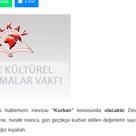
sapp
Email
nkü hutbemizin mevzuu
“Kurban”
konusunda
olacaktır.
Dev
şüne, hurafe inanca, gün geçtikçe kurban edilen değerlerin sayı
ğız inşallah.