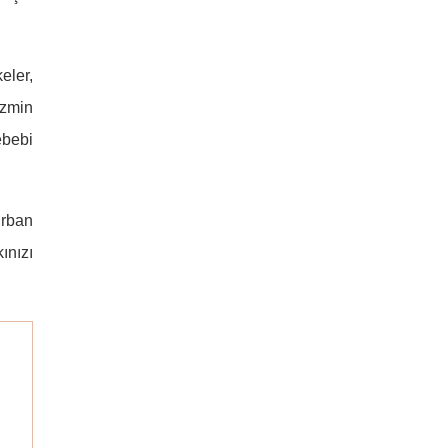
eler,
izmin
ebebi
urban
ınızı