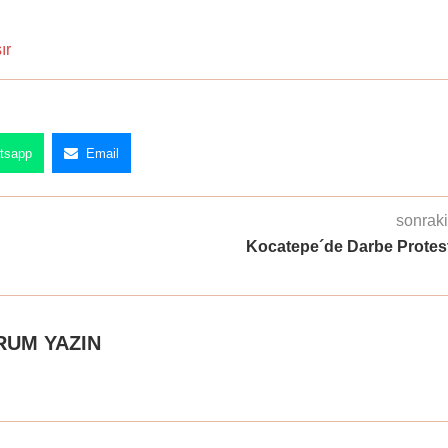
ır
tsapp
Email
sonraki
Kocatepe´de Darbe Protes
RUM YAZIN