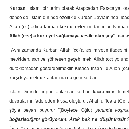
Kurban
, İslami bir
t
erim olarak Arapçadan Farsça’ya, or
dense de, İslam dininde özellikle Kurban Bayramında, ibade
Allah (cc) adına kurban kesme eylemini tanımlar. Kurban
Allah (ccc)’a kurbiyet sağlamaya vesile olan şey”
manas
Aynı zamanda Kurban; Allah (cc)’a teslimiyetin ifades
mevkiden, şan ve şöhretten geçebilmek, Allah (cc) yolunda 
duraklamadan gösterebilmektir. Kısaca İnsan ile Allah (cc) 
karşı kıyam etmek anlamına da gelir kurban.
İslam Dininde bugün anlaşılan kurban kavramının temelini
duygularını ifade eden kıssa oluşturur. Allah’u Teala (Cell
şöyle beyan buyurur “(Böylece Oğlu)
yanında koşma
boğazladığımı görüyorum. Artık bak ne düşünürsün
İnşaallah, beni sabredenlerden bulacaksın. İkisi de böylec