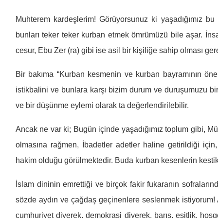
Muhterem kardeşlerim! Görüyorsunuz ki yaşadığımız bu yüz
bunları teker teker kurban etmek ömrümüzü bile aşar. İnsa
cesur, Ebu Zer (ra) gibi ise asil bir kişiliğe sahip olması gere
Bir bakıma “Kurban kesmenin ve kurban bayramının öne
istikbalini ve bunlara karşı bizim durum ve duruşumuzu bir
ve bir düşünme eylemi olarak ta değerlendirilebilir.
Ancak ne var ki; Bugün içinde yaşadığımız toplum gibi, M
olmasına rağmen, İbadetler adetler haline getirildiği için
hakim olduğu görülmektedir. Buda kurban kesenlerin kestikle
İslam dininin emrettiği ve birçok fakir fukaranın sofraları
sözde aydın ve çağdaş geçinenlere seslenmek istiyorum! A
cumhuriyet diyerek, demokrasi diyerek, barış, eşitlik, ho