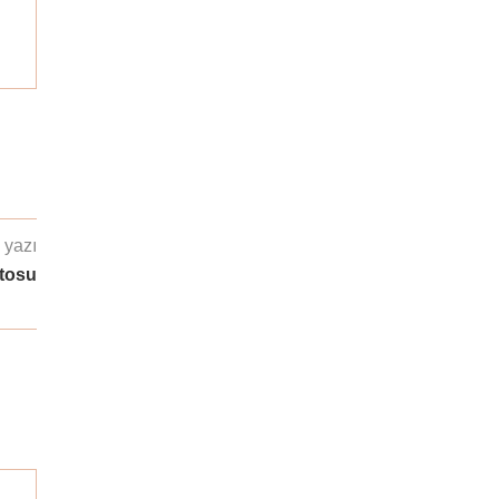
 yazı
tosu