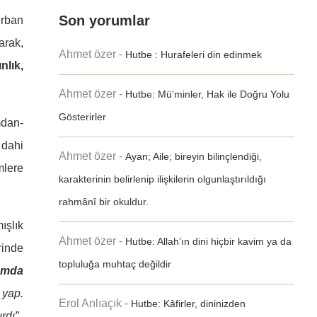
Son yorumlar
urban
arak,
Ahmet özer
-
Hutbe : Hurafeleri din edinmek
nlık,
Ahmet özer
-
Hutbe: Mü’minler, Hak ile Doğru Yolu
Gösterirler
mdan-
 dahi
Ahmet özer
-
Ayan; Aile; bireyin bilinçlendiği,
mlere
karakterinin belirlenip ilişkilerin olgunlaştırıldığı
rahmânî bir okuldur.
ışlık
Ahmet özer
-
Hutbe: Allah’ın dini hiçbir kavim ya da
rinde
topluluğa muhtaç değildir
amda
 yap.
Erol Anlıaçık
-
Hutbe: Kâfirler, dininizden
ırdı”