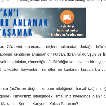
rban. Gözlerini kapamadan, dişlerini sıkmadan, dudağını bük
abbinin kendisine armağanıdır kurban. İbrahimî duruşun ve İs
) yolunda infakın, cömertliğin, fedâkârlığın ve takvanın bir nişane
ira kesilen hayvanların ne etleri ne kanlarıdır kurban. Bu y
ahim (as)’in en değerli kurbanı niteliğinde, İsmail (as) niteli
ğinde? İsmail’imiz niteliğinde? İsmail’iniz niteliğinde olan? 
dın, Makamın, Şerefin, Kariyerin, Yoksa Paran mı?