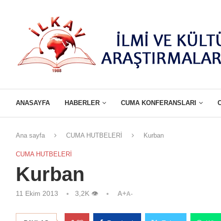
ANASAYFA
HABERLER
CUMA KONFERANSLARI
Ana sayfa
CUMA HUTBELERİ
Kurban
CUMA HUTBELERİ
Kurban
11 Ekim 2013
3,2K
👁
A+
A-