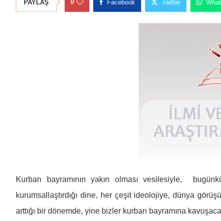
0
PAYLAŞ
Facebook
Twitter
What
Kurban bayramının yakın olması vesilesiyle, bugü
kurumsallaştırdığı dine, her çeşit ideolojiye, dünya görü
arttığı bir dönemde, yine bizler kurban bayramına kavuşaca