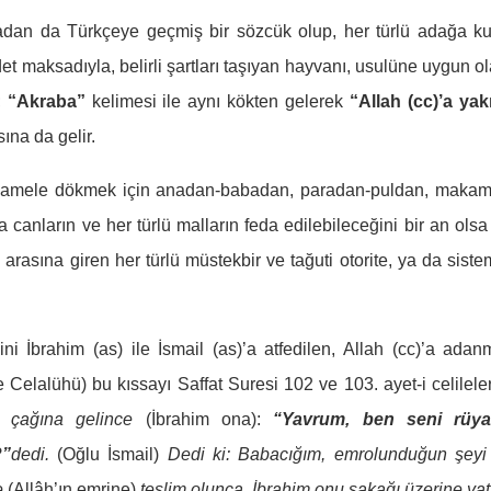
adan da Türkçeye geçmiş bir sözcük olup, her türlü adağa k
t maksadıyla, belirli şartları taşıyan hayvanı, usulüne uygun ol
;
“Akraba”
kelimesi ile aynı kökten gelerek
“Allah (cc)’a yakı
ına da gelir.
ini amele dökmek için anadan-babadan, paradan-puldan, maka
canların ve her türlü malların feda edilebileceğini bir an olsa
arasına giren her türlü müstekbir ve tağuti otorite, ya da siste
 İbrahim (as) ile İsmail (as)’a atfedilen, Allah (cc)’a adanm
e Celalühü) bu kıssayı Saffat Suresi 102 ve 103. ayet-i celilele
 çağına gelince
(İbrahim ona):
“Yavrum, ben seni rüy
?”
dedi.
(Oğlu İsmail)
Dedi ki: Babacığım, emrolunduğun şeyi
e
(Allâh’ın emrine)
teslim olunca, İbrahim onu şakağı üzerine yat