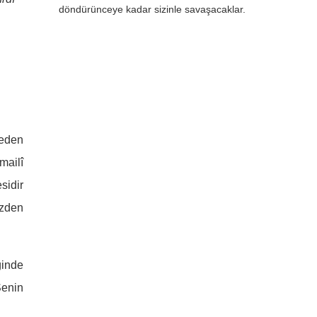
döndürünceye kadar sizinle savaşacaklar.
meden
mailî
sidir
üzden
ğinde
Senin