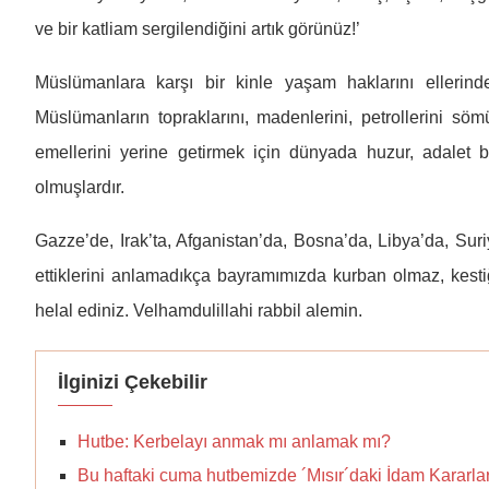
ve bir katliam sergilendiğini artık görünüz!’
Müslümanlara karşı bir kinle yaşam haklarını ellerind
Müslümanların topraklarını, madenlerini, petrollerini sö
emellerini yerine getirmek için dünyada huzur, adalet b
olmuşlardır.
Gazze’de, Irak’ta, Afganistan’da, Bosna’da, Libya’da, Su
ettiklerini anlamadıkça bayramımızda kurban olmaz, kes
helal ediniz. Velhamdulillahi rabbil alemin.
İlginizi Çekebilir
Hutbe: Kerbelayı anmak mı anlamak mı?
Bu haftaki cuma hutbemizde ´Mısır´daki İdam Kararlar