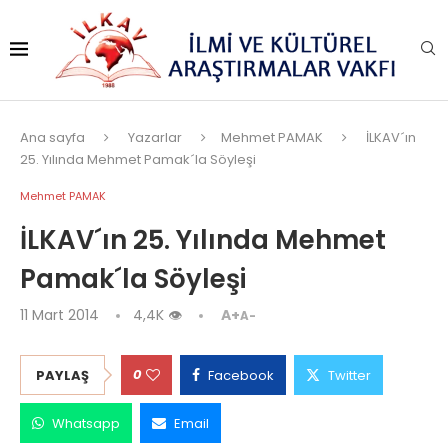
Ana sayfa
Yazarlar
Mehmet PAMAK
İLKAV´ın
25. Yılında Mehmet Pamak´la Söyleşi
Mehmet PAMAK
İLKAV´ın 25. Yılında Mehmet
Pamak´la Söyleşi
11 Mart 2014
4,4K
👁
A+
A-
0
PAYLAŞ
Facebook
Twitter
Whatsapp
Email