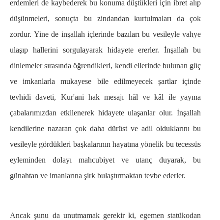
erdemleri de kaybederek bu konuma düştükleri için ibret alıp
düşünmeleri, sonuçta bu zindandan kurtulmaları da çok
zordur. Yine de inşallah içlerinde bazıları bu vesileyle vahye
ulaşıp hallerini sorgulayarak hidayete ererler. İnşallah bu
dinlemeler sırasında öğrendikleri, kendi ellerinde bulunan güç
ve imkanlarla mukayese bile edilmeyecek şartlar içinde
tevhidi daveti, Kur'ani hak mesajı hâl ve kâl ile yayma
çabalarımızdan etkilenerek hidayete ulaşanlar olur. İnşallah
kendilerine nazaran çok daha dürüst ve adil olduklarını bu
vesileyle gördükleri başkalarının hayatına yönelik bu tecessüs
eyleminden dolayı mahcubiyet ve utanç duyarak, bu
günahtan ve imanlarına şirk bulaştırmaktan tevbe ederler.
Ancak şunu da unutmamak gerekir ki, egemen statükodan