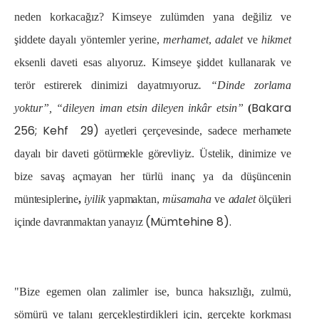
neden korkacağız? Kimseye zulümden yana değiliz ve
şiddete dayalı yöntemler yerine,
merhamet
,
adalet
ve
hikmet
eksenli daveti esas alıyoruz. Kimseye şiddet kullanarak ve
terör estirerek dinimizi dayatmıyoruz
. “Dinde zorlama
Bakara
yoktur”, “dileyen iman etsin dileyen inkâr etsin”
(
256; Kehf 29)
ayetleri çerçevesinde, sadece merhamete
dayalı bir daveti götürmekle görevliyiz. Üstelik, dinimize ve
bize savaş açmayan her türlü inanç ya da düşüncenin
müntesiplerine
,
iyilik
yapmaktan,
müsamaha
ve
adalet
ölçüleri
(Mümtehine 8).
içinde davranmaktan yanayız
"Bize egemen olan zalimler ise, bunca haksızlığı, zulmü,
sömürü ve talanı gerçekleştirdikleri için, gerçekte korkması