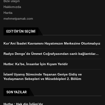
Bize ulaşın
Hakkımızda
Harita
mehmetpamak.com
EDITÖR'ÜN SEÇIMI
Kur’Ani İbadet Kavramını Hayatımızın Merkezine Oturtmalıyız
Radyo Denge´de Ümmet Coğrafyasından canlı bağlantılar…
Hutbe: Ka’be, İnsanlar İçin Kıyam Yeridir
İslamî Uyanış Sürecinde Yaşanan Geriye Gidiş ve
Yozlaşmanın Sebepleri ve Müsebbipleri 2. Bölüm
SON YAZILAR
Hutbe : Hak din İslâm’dır