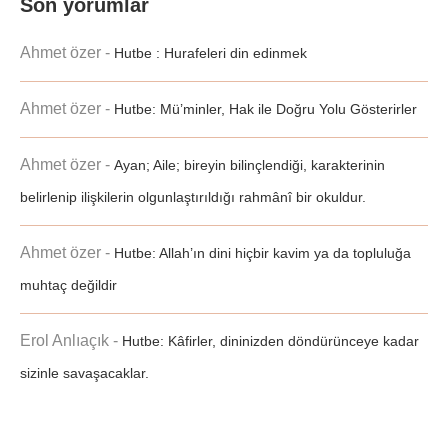
Son yorumlar
Ahmet özer
-
Hutbe : Hurafeleri din edinmek
Ahmet özer
-
Hutbe: Mü’minler, Hak ile Doğru Yolu Gösterirler
Ahmet özer
-
Ayan; Aile; bireyin bilinçlendiği, karakterinin
belirlenip ilişkilerin olgunlaştırıldığı rahmânî bir okuldur.
Ahmet özer
-
Hutbe: Allah’ın dini hiçbir kavim ya da topluluğa
muhtaç değildir
Erol Anlıaçık
-
Hutbe: Kâfirler, dininizden döndürünceye kadar
sizinle savaşacaklar.