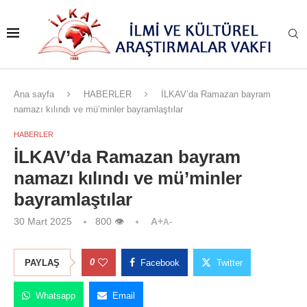
Ana sayfa
HABERLER
İLKAV’da Ramazan bayram
namazı kılındı ve mü’minler bayramlaştılar
HABERLER
İLKAV’da Ramazan bayram
namazı kılındı ve mü’minler
bayramlaştılar
30 Mart 2025
800
👁
A+
A-
0
PAYLAŞ
Facebook
Twitter
Whatsapp
Email