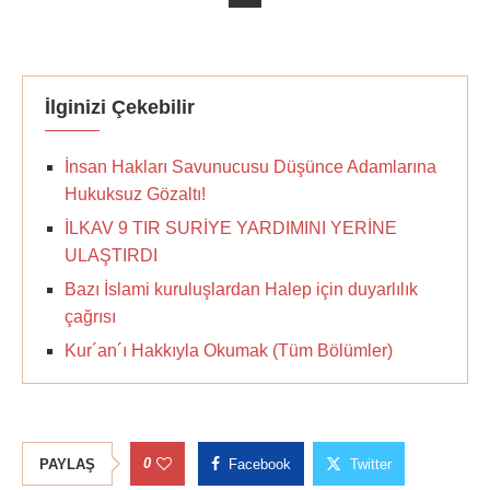
İlginizi Çekebilir
İnsan Hakları Savunucusu Düşünce Adamlarına
Hukuksuz Gözaltı!
İLKAV 9 TIR SURİYE YARDIMINI YERİNE
ULAŞTIRDI
Bazı İslami kuruluşlardan Halep için duyarlılık
çağrısı
Kur´an´ı Hakkıyla Okumak (Tüm Bölümler)
0
PAYLAŞ
Facebook
Twitter