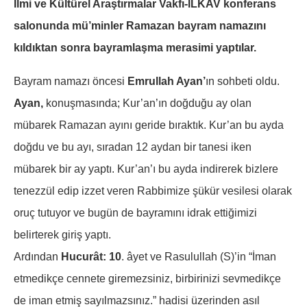
İlmi ve Kültürel Araştırmalar Vakfı-İLKAV konferans
salonunda
mü’minler Ramazan bayram namazını
kıldıktan sonra bayramlaşma merasimi yaptılar.
Bayram namazı öncesi
Emrullah Ayan’
ın sohbeti oldu.
Ayan,
konuşmasında; Kur’an’ın doğduğu ay olan
mübarek Ramazan ayını geride bıraktık. Kur’an bu ayda
doğdu ve bu ayı, sıradan 12 aydan bir tanesi iken
mübarek bir ay yaptı. Kur’an’ı bu ayda indirerek bizlere
tenezzül edip izzet veren Rabbimize şükür vesilesi olarak
oruç tutuyor ve bugün de bayramını idrak ettiğimizi
belirterek giriş yaptı.
Ardından
Hucurât: 10
. âyet ve Rasulullah (S)’in “İman
etmedikçe cennete giremezsiniz, birbirinizi sevmedikçe
de iman etmiş sayılmazsınız.” hadisi üzerinden asıl