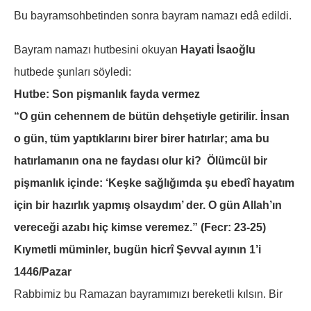
Bu bayramsohbetinden sonra bayram namazı edâ edildi.
Bayram namazı hutbesini okuyan
Hayati İsaoğlu
hutbede şunları söyledi:
Hutbe: Son pişmanlık fayda vermez
“O gün cehennem de bütün dehşetiyle getirilir. İnsan
o gün, tüm yaptıklarını birer birer hatırlar; ama bu
hatırlamanın ona ne faydası olur ki? Ölümcül bir
pişmanlık içinde: ‘Keşke sağlığımda şu ebedî hayatım
için bir hazırlık yapmış olsaydım’ der. O gün Allah’ın
vereceği azabı hiç kimse veremez.” (Fecr: 23-25)
Kıymetli müminler, bugün hicrî Şevval ayının 1’i
1446/Pazar
Rabbimiz bu Ramazan bayramımızı bereketli kılsın. Bir