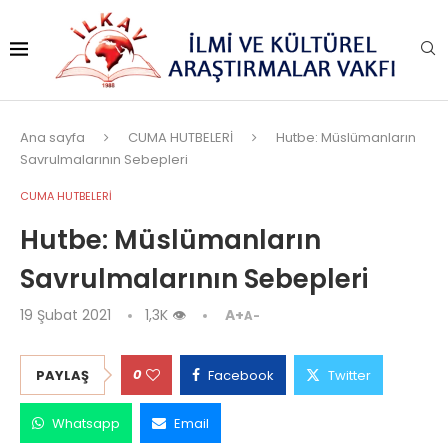
Ana sayfa
CUMA HUTBELERİ
Hutbe: Müslümanların
Savrulmalarının Sebepleri
CUMA HUTBELERİ
Hutbe: Müslümanların
Savrulmalarının Sebepleri
19 Şubat 2021
1,3K
👁
A+
A-
0
PAYLAŞ
Facebook
Twitter
Whatsapp
Email