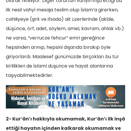
olarak niteliyor. Diğer taraftan vahyin inşa ettiği bu
ilk nesil vahyî mesaja teslim olup İslam’a girerken,
cahiliyeye (şirk ve ifsada) ait üzerlerinde (akîde,
düşünce, örf, adet, söylem, amel, kavram, ahlak vb.)
ne varsa, “verrucze fehcur” emri gereğince
hepsinden arınıp, hepsini dışarıda bırakıp öyle
giriyorlardı. Maalesef günümüzde birçokları bu tür
kirlilikleri de İslamî düşünce ve hayat alanlarına
taşıyabilmektedirler.
2- Kur’ân’ı hakkıyla okumamak, Kur’ân’ı ilk inşâ
ettiği hayatın içinden kalkarak okumamak ve