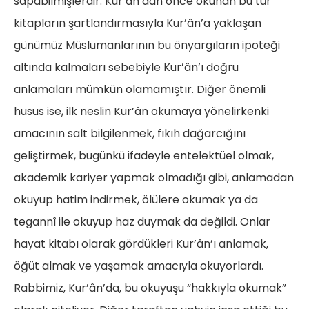
sapabilmişlerdir. Kur’ân’dan önce okunan bu tür
kitapların şartlandırmasıyla Kur’ân’a yaklaşan
günümüz Müslümanlarının bu önyargıların ipoteği
altında kalmaları sebebiyle Kur’ân’ı doğru
anlamaları mümkün olamamıştır. Diğer önemli
husus ise, ilk neslin Kur’ân okumaya yönelirkenki
amacının salt bilgilenmek, fıkıh dağarcığını
geliştirmek, bugünkü ifadeyle entelektüel olmak,
akademik kariyer yapmak olmadığı gibi, anlamadan
okuyup hatim indirmek, ölülere okumak ya da
tegannî ile okuyup haz duymak da değildi. Onlar
hayat kitabı olarak gördükleri Kur’ân’ı anlamak,
öğüt almak ve yaşamak amacıyla okuyorlardı.
Rabbimiz, Kur’ân’da, bu okuyuşu “hakkıyla okumak”