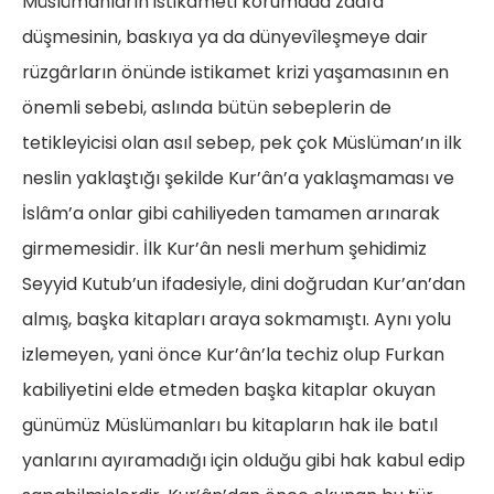
Müslümanların istikameti korumada zaafa
düşmesinin, baskıya ya da dünyevîleşmeye dair
rüzgârların önünde istikamet krizi yaşamasının en
önemli sebebi, aslında bütün sebeplerin de
tetikleyicisi olan asıl sebep, pek çok Müslüman’ın ilk
neslin yaklaştığı şekilde Kur’ân’a yaklaşmaması ve
İslâm’a onlar gibi cahiliyeden tamamen arınarak
girmemesidir. İlk Kur’ân nesli merhum şehidimiz
Seyyid Kutub’un ifadesiyle, dini doğrudan Kur’an’dan
almış, başka kitapları araya sokmamıştı. Aynı yolu
izlemeyen, yani önce Kur’ân’la techiz olup Furkan
kabiliyetini elde etmeden başka kitaplar okuyan
günümüz Müslümanları bu kitapların hak ile batıl
yanlarını ayıramadığı için olduğu gibi hak kabul edip