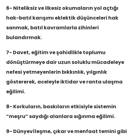
6- Niteliksiz ve ilkesiz okumaların yol açtığı
hak-batıl karışımı eklektik düşünceleri hak
sanmak, batıl kavramlarla zihinleri
bulandırmak.
7- Davet, eğitim ve şahidlikle toplumu
dönüştürmeye dair uzun soluklu mücadeleye
nefesi yetmeyenlerin bıkkınlık, yılgınlık
göstererek, aceleyle iktidar ve ranta ulaşma
eğilimi.
8- Korkuların, baskıların etkisiyle sistemin
“meşru” saydığı alanlara sığınma eğilimi.
9- Dünyevîleşme, çıkar ve menfaat temini gibi