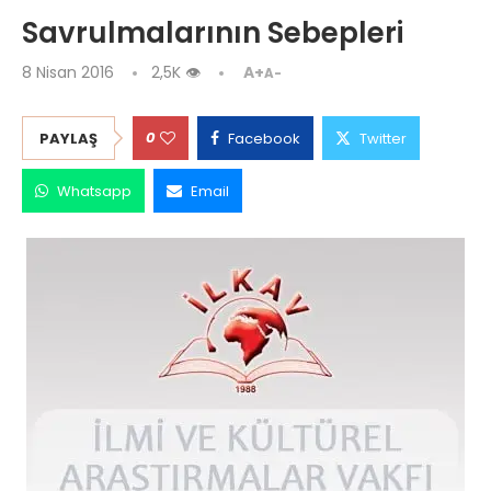
Savrulmalarının Sebepleri
8 Nisan 2016
2,5K
👁
A+
A-
0
PAYLAŞ
Facebook
Twitter
Whatsapp
Email