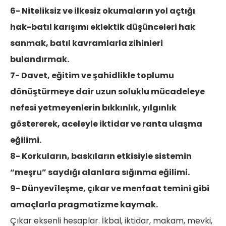
6- Niteliksiz ve ilkesiz okumaların yol açtığı
hak-batıl karışımı eklektik düşünceleri hak
sanmak, batıl kavramlarla zihinleri
bulandırmak.
7- Davet, eğitim ve şahidlikle toplumu
dönüştürmeye dair uzun soluklu mücadeleye
nefesi yetmeyenlerin bıkkınlık, yılgınlık
göstererek, aceleyle iktidar ve ranta ulaşma
eğilimi.
8- Korkuların, baskıların etkisiyle sistemin
“meşru” saydığı alanlara sığınma eğilimi.
9- Dünyevîleşme, çıkar ve menfaat temini gibi
amaçlarla pragmatizme kaymak.
Çıkar eksenli hesaplar. İkbal, iktidar, makam, mevki,