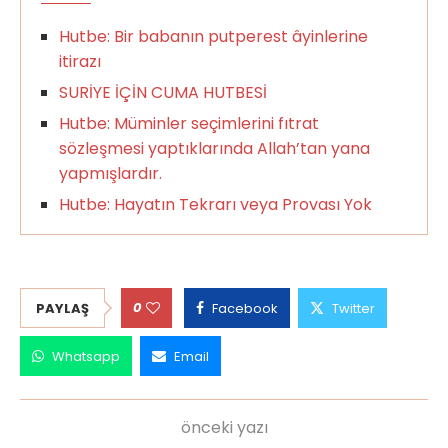
Hutbe: Bir babanın putperest âyinlerine
itirazı
SURİYE İÇİN CUMA HUTBESİ
Hutbe: Müminler seçimlerini fıtrat
sözleşmesi yaptıklarında Allah’tan yana
yapmışlardır.
Hutbe: Hayatın Tekrarı veya Provası Yok
0
PAYLAŞ
Facebook
Twitter
Whatsapp
Email
önceki yazı