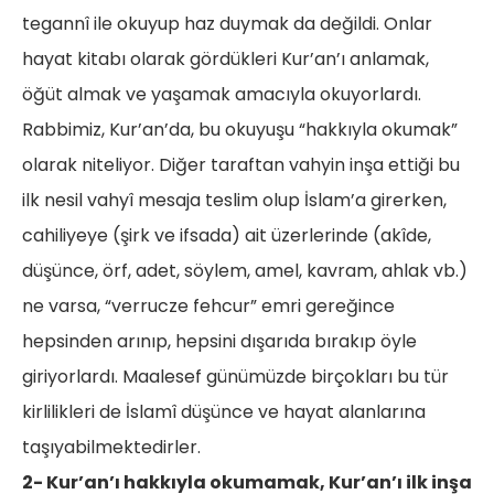
tegannî ile okuyup haz duymak da değildi. Onlar
hayat kitabı olarak gördükleri Kur’an’ı anlamak,
öğüt almak ve yaşamak amacıyla okuyorlardı.
Rabbimiz, Kur’an’da, bu okuyuşu “hakkıyla okumak”
olarak niteliyor. Diğer taraftan vahyin inşa ettiği bu
ilk nesil vahyî mesaja teslim olup İslam’a girerken,
cahiliyeye (şirk ve ifsada) ait üzerlerinde (akîde,
düşünce, örf, adet, söylem, amel, kavram, ahlak vb.)
ne varsa, “verrucze fehcur” emri gereğince
hepsinden arınıp, hepsini dışarıda bırakıp öyle
giriyorlardı. Maalesef günümüzde birçokları bu tür
kirlilikleri de İslamî düşünce ve hayat alanlarına
taşıyabilmektedirler.
2- Kur’an’ı hakkıyla okumamak, Kur’an’ı ilk inşa