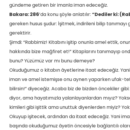
gündeme getiren bir imanla iman edeceğiz.
Bakara: 286
’da konu şöyle anlatılır:
“Dediler ki: (Ra
gereken husus şudur: İşitmek, indirileni bilip tanımay
gerektirir.
Şimdi: “Rabbimiz! Kitabını işitip onunla amel ettik, onu
hakkında bize mağfiret et!” Kitaplarını tanımayıp on
bunu? Yüzümüz var mı bunu demeye?
Okuduğumuz o kitabın âyetlerine itaat edeceğiz. Yani 
iman ve amel istemişse onu aynen yaparken ufak-tef
bilirsin!” diyeceğiz. Acaba biz de bizden öncekiler gibi: 
diyor, ama hayatımızla yalanlayanlardan mıyız? Yoksa 
kimileri gibi işittik ama unuttuk diyenlerden miyiz? Y
Okuyup işitecek, ardından da itaat edeceğiz. Yani 
başında okuduğumuz âyetin öncesiyle bağlantılı olarak