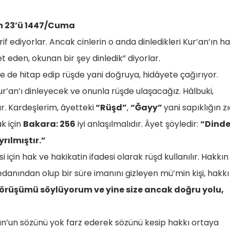
ın 23’ü 1447/Cuma
rif ediyorlar. Ancak cinlerin o anda dinledikleri Kur’an’ın h
t eden, okunan bir şey dinledik” diyorlar.
ze de hitap edip rüşde yani doğruya, hidâyete çağırıyor.
Kur’an’ı dinleyecek ve onunla rüşde ulaşacağız. Hâlbuki,
 Kardeşlerim, âyetteki
“Rüşd”
,
“Ğayy”
yani sapıklığın z
k için
Bakara: 256
iyi anlaşılmalıdır. Âyet şöyledir:
“Dind
rılmıştır.”
i için hak ve hakikatin ifadesi olarak rüşd kullanılır. Hakkın
danından olup bir süre imanını gizleyen mü’min kişi, hakkı
görüşümü söylüyorum ve yine size ancak doğru yolu,
un’un sözünü yok farz ederek sözünü kesip hakkı ortaya