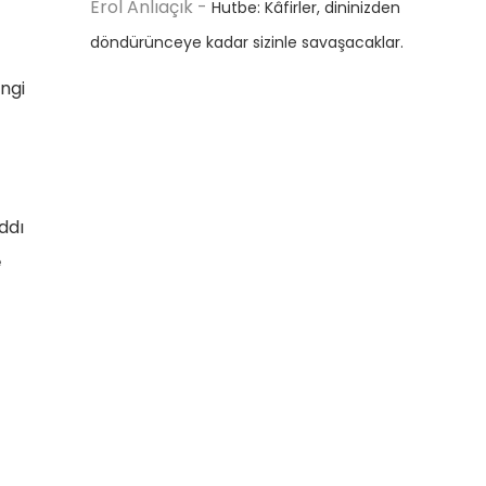
Erol Anlıaçık
-
Hutbe: Kâfirler, dininizden
döndürünceye kadar sizinle savaşacaklar.
angi
ıddı
e