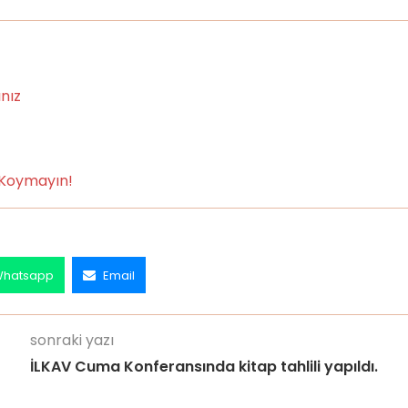
ınız
ı Koymayın!
hatsapp
Email
sonraki yazı
İLKAV Cuma Konferansında kitap tahlili yapıldı.