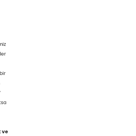
miz
ler
bir
n
”
ksa
k ve