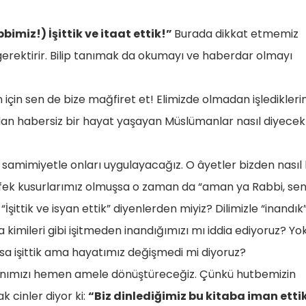
bbimiz!) İşittik ve itaat ettik!”
Burada dikkat etmemiz
ı gerektirir. Bilip tanımak da okumayı ve haberdar olmayı
n için sen de bize mağfiret et! Elimizde olmadan işledikleri
dan habersiz bir hayat yaşayan Müslümanlar nasıl diyecek
samimiyetle onları uygulayacağız. O âyetler bizden nasıl 
ek kusurlarımız olmuşsa o zaman da “aman ya Rabbi, se
“İşittik ve isyan ettik” diyenlerden miyiz? Dilimizle “inandık
kimileri gibi işitmeden inandığımızı mı iddia ediyoruz? Yo
oksa işittik ama hayatımız değişmedi mi diyoruz?
imanımızı hemen amele dönüştüreceğiz. Çünkü hutbemizin
 cinler diyor ki:
“Biz dinlediğimiz bu kitaba iman etti