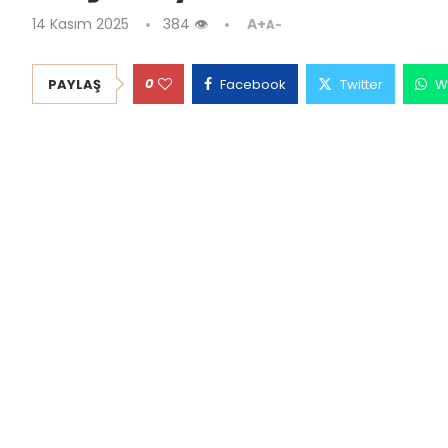
14 Kasım 2025
384
👁
A+
A-
0
PAYLAŞ
Facebook
Twitter
W