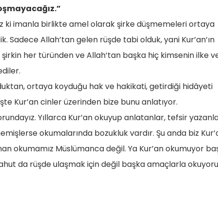
 koşmayacağız.”
 ki imanla birlikte amel olarak şirke düşmemeleri ortaya
ik. Sadece Allah’tan gelen rüşde tabi olduk, yani Kur’an’ın
şirkin her türünden ve Allah’tan başka hiç kimsenin ilke v
diler.
uktan, ortaya koyduğu hak ve hakikati, getirdiği hidâyeti
te Kur’an cinler üzerinden bize bunu anlatıyor.
rundayız. Yıllarca Kur’an okuyup anlatanlar, tefsir yazanl
memişlerse okumalarında bozukluk vardır. Şu anda biz Kur’
aman okumamız Müslümanca değil. Ya Kur’an okumuyor ba
 yahut da rüşde ulaşmak için değil başka amaçlarla okuyor