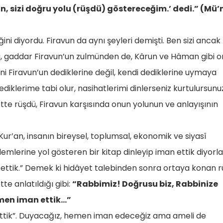
 sizi doğru yolu (rüşdü) göstereceğim.’ dedi.” (Mü’
ni diyordu. Firavun da aynı şeyleri demişti. Ben sizi ancak
lu, gaddar Firavun’un zulmünden de, Kârun ve Hâman gibi 
 Firavun’un dediklerine değil, kendi dediklerine uymaya
diklerime tabi olur, nasihatlerimi dinlerseniz kurtulursunu
tte rüşdü, Firavun karşısında onun yolunun ve anlayışının
Kur’an, insanın bireysel, toplumsal, ekonomik ve siyasî
emlerine yol gösteren bir kitap dinleyip iman ettik diyorla
n ettik.” Demek ki hidâyet talebinden sonra ortaya konan 
tte anlatıldığı gibi:
“Rabbimiz! Doğrusu biz, Rabbinize
hemen iman ettik…”
ettik”. Duyacağız, hemen iman edeceğiz ama ameli de