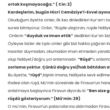
ortak koşmayacağız.” ( Cin: 2)
Kardeşlerim, bugün Hicrî Cemâziye’l-Evvel ayın
Okuduğum âyette cinler, ilk kez dinledikleri Kur’an’ı ta
suresi bilmiyoruz. Onlar, “Rüşde ulaştıran, rüşde hidâye
Cinlerin
“duyduk ve iman ettik”
dedikleri Kur’an bi
Öyleyse bizler de tıpkı cinler gibi bizi hakka çağıran 
insanlar duymadan, okumadan iman etmeden yanalar.
olup hidâyet/doğru yol anlamınadır.
“Rüşd”
ü anlama
zorlama yoktur. Çünkü doğru yol/hak bâtıldan ay
Bu âyette,
“rüşd”
,kişinin imana, hidâyete sevk edilmes
ifadesi olan rüşd, Mü’min sûresinde de Firavun’un hane
anlatmaya başlayınca Firavun diyordu ki:
“Ben size 
rüşdü gösteriyorum.” (Mü’min: 29)
O mü’min, Firavun’un palavralarına aldırmadan Firav