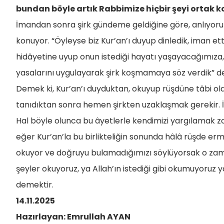
bundan böyle artık Rabbimize hiçbir şeyi ortak
İmandan sonra şirk gündeme geldiğine göre, anlıyoruz
konuyor. “Öyleyse biz Kur’an’ı duyup dinledik, iman ett
hidâyetine uyup onun istediği hayatı yaşayacağımıza, 
yasalarını uygulayarak şirk koşmamaya söz verdik” de
Demek ki, Kur’an’ı duyduktan, okuyup rüşdüne tâbi old
tanıdıktan sonra hemen şirkten uzaklaşmak gerekir. İş
Hal böyle olunca bu âyetlerle kendimizi yargılamak zo
eğer Kur’an’la bu birlikteliğin sonunda hâlâ rüşde er
okuyor ve doğruyu bulamadığımızı söylüyorsak o z
şeyler okuyoruz, ya Allah’ın istediği gibi okumuyoruz
demektir.
14.11.2025
Hazırlayan: Emrullah AYAN