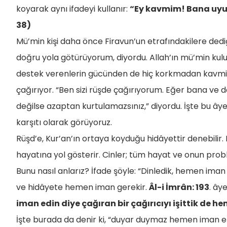
koyarak aynı ifadeyi kullanır:
“Ey kavmim! Bana uyun,
38)
Mü’min kişi daha önce Firavun’un etrafındakilere dediği
doğru yola götürüyorum, diyordu. Allah’ın mü’min ku
destek verenlerin gücünden de hiç korkmadan kavmini
çağırıyor. “Ben sizi rüşde çağırıyorum. Eğer bana ve de
değilse azaptan kurtulamazsınız,” diyordu. İşte bu âye
karşıtı olarak görüyoruz.
Rüşd’e, Kur’an’ın ortaya koyduğu hidâyettir denebilir. 
hayatına yol gösterir. Cinler; tüm hayat ve onun probl
Bunu nasıl anlarız? İfade şöyle: “Dinledik, hemen ima
ve hidâyete hemen iman gerekir.
Âl-i İmrân: 193
. âye
iman edin diye çağıran bir çağırıcıyı işittik de 
İşte burada da denir ki, “duyar duymaz hemen iman 