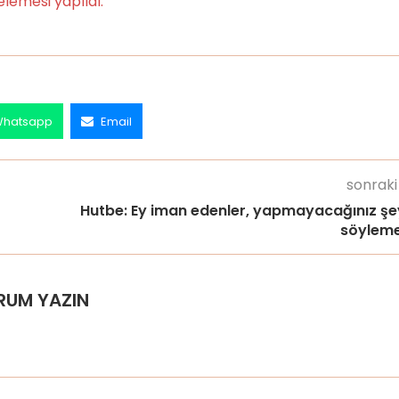
lemesi yapıldı.
hatsapp
Email
sonraki
Hutbe: Ey iman edenler, yapmayacağınız şey
söyleme
RUM YAZIN