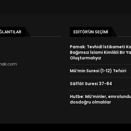
AĞLANTILAR
EDITÖR'ÜN SEÇIMI
Pamak: Tevhidî İstikameti K
Bağımsız İslami Kimlikli Bir Y
Oluşturmalıyız
ak.com
Mü’min Suresi (1-12) Tefsiri
Sâffât Suresi 37-84
Hutbe: Mü’minler, emrolunduk
dosdoğru olmalılar