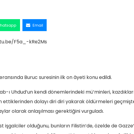
hatsapp
Email
utu.be/F5a_-kRe2Ms
nsında Buruc suresinin ilk on âyeti konu edildi.
b-ı Uhdud’un kendi dönemlerindeki mü’minleri, kazdıklar
ettiklerinden dolayı diri diri yakarak öldürmeleri geçmişt
ylar olarak anlaşılması gerektiğini vurguladı.
işgalciler olduğunu, bunların Filistin’de, özelde de Gazze