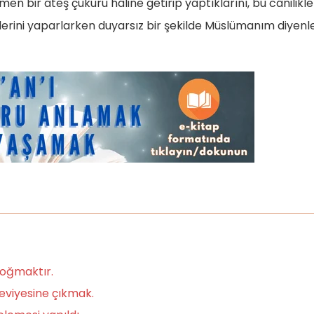
en bir ateş çukuru hâline getirip yaptıklarını, bu cânilikler
mlerini yaparlarken duyarsız bir şekilde Müslümanım diyenl
doğmaktır.
 seviyesine çıkmak.