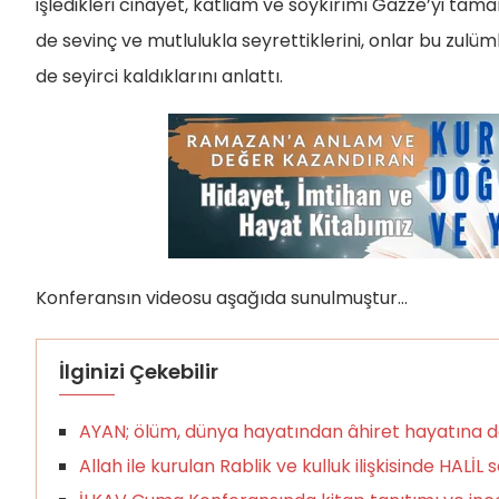
işledikleri cinayet, katliâm ve soykırımı Gazze’yi tamam
de sevinç ve mutlulukla seyrettiklerini, onlar bu zulü
de seyirci kaldıklarını anlattı.
Konferansın videosu aşağıda sunulmuştur…
İlginizi Çekebilir
AYAN; ölüm, dünya hayatından âhiret hayatına 
Allah ile kurulan Rablik ve kulluk ilişkisinde HALİL