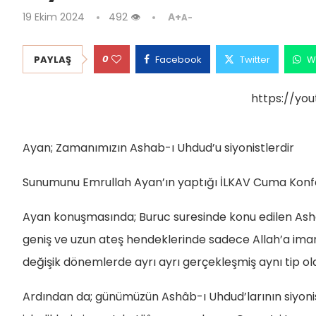
19 Ekim 2024
492
👁
A+
A-
0
PAYLAŞ
Facebook
Twitter
W
https://yo
Ayan; Zamanımızın Ashab-ı Uhdud’u siyonistlerdir
Sunumunu Emrullah Ayan’ın yaptığı İLKAV Cuma Konfera
Ayan konuşmasında; Buruc suresinde konu edilen Asha
geniş ve uzun ateş hendeklerinde sadece Allah’a iman 
değişik dönemlerde ayrı ayrı gerçekleşmiş aynı tip ola
Ardından da; günümüzün Ashâb-ı Uhdud’larının siyonist 