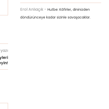
Erol Anlıaçık
-
Hutbe: Kâfirler, dininizden
döndürünceye kadar sizinle savaşacaklar.
 yazı
leri
yin!