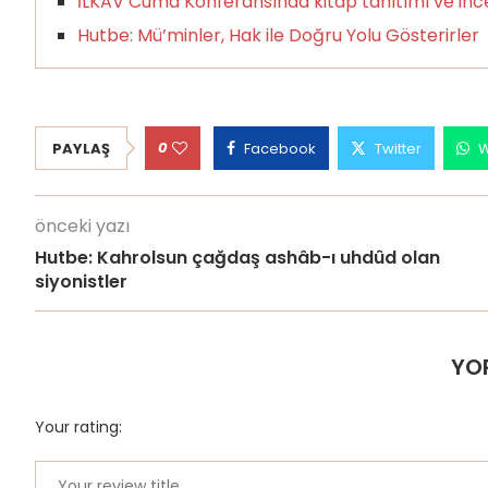
İLKAV Cuma Konferansında kitap tanıtımı ve ince
Hutbe: Mü’minler, Hak ile Doğru Yolu Gösterirler
0
PAYLAŞ
Facebook
Twitter
W
önceki yazı
Hutbe: Kahrolsun çağdaş ashâb-ı uhdûd olan
siyonistler
YO
Your rating: