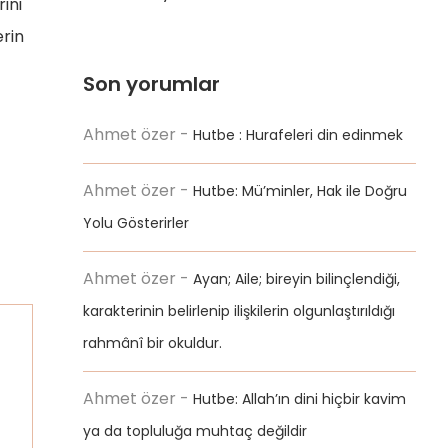
ini
erin
Son yorumlar
Ahmet özer
-
Hutbe : Hurafeleri din edinmek
Ahmet özer
-
Hutbe: Mü’minler, Hak ile Doğru
Yolu Gösterirler
Ahmet özer
-
Ayan; Aile; bireyin bilinçlendiği,
karakterinin belirlenip ilişkilerin olgunlaştırıldığı
rahmânî bir okuldur.
Ahmet özer
-
Hutbe: Allah’ın dini hiçbir kavim
ya da topluluğa muhtaç değildir