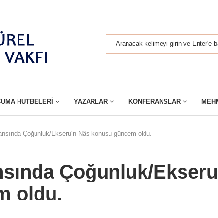
CUMA HUTBELERI
YAZARLAR
KONFERANSLAR
MEH
nsında Çoğunluk/Ekseru´n-Nâs konusu gündem oldu.
sında Çoğunluk/Ekseru
m oldu.