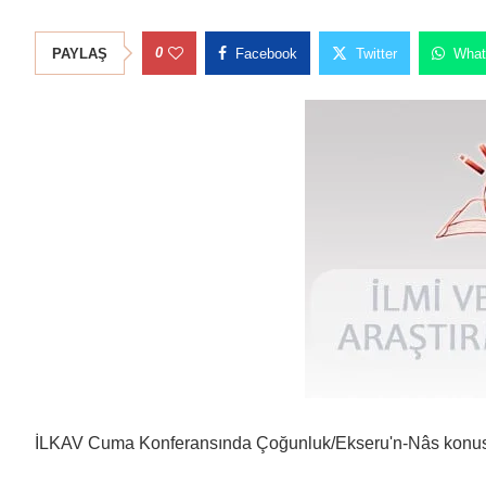
0
PAYLAŞ
Facebook
Twitter
What
İLKAV Cuma Konferansında Çoğunluk/Ekseru'n-Nâs konu