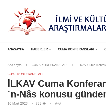
ANASAYFA
HABERLER
CUMA KONFERANSLARI
Ana sayfa
CUMA KONFERANSLARI
İLKAV Cuma Konfera
CUMA KONFERANSLARI
İLKAV Cuma Konferan
´n-Nâs konusu günde
10 Mart 2023
733
👁
A+
A-