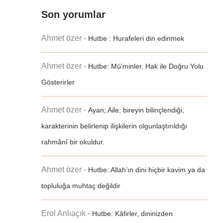
Son yorumlar
Ahmet özer
-
Hutbe : Hurafeleri din edinmek
Ahmet özer
-
Hutbe: Mü’minler, Hak ile Doğru Yolu
Gösterirler
Ahmet özer
-
Ayan; Aile; bireyin bilinçlendiği,
karakterinin belirlenip ilişkilerin olgunlaştırıldığı
rahmânî bir okuldur.
Ahmet özer
-
Hutbe: Allah’ın dini hiçbir kavim ya da
topluluğa muhtaç değildir
Erol Anlıaçık
-
Hutbe: Kâfirler, dininizden