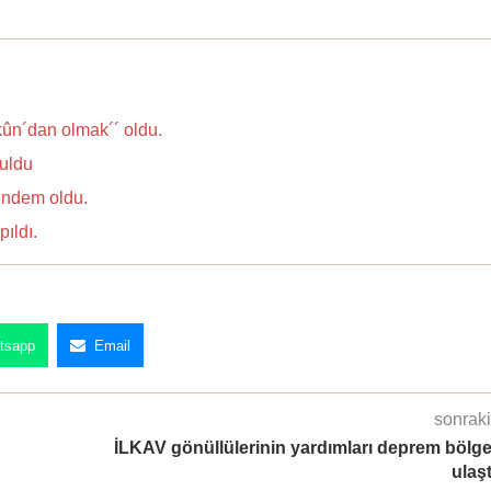
ûn´dan olmak´´ oldu.
uldu
ndem oldu.
ıldı.
tsapp
Email
sonraki
İLKAV gönüllülerinin yardımları deprem bölg
ulaşt