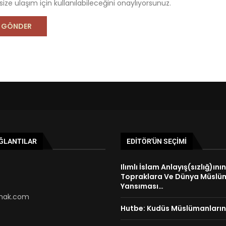
 size ulaşım için kullanılabileceğini onaylıyorsunuz.
AĞLANTILAR
EDITÖR'ÜN SEÇIMI
Ilımlı İslam Anlayış(sızlığ)ını
Topraklara Ve Dünya Müslü
Yansıması…
ak.com
Hutbe: Kudüs Müslümanların