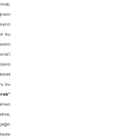
olmak,
rısını
yirci
ar bu
slami
ail'i
asına
davet
nı, bu
arak”
mamen
cekse,
ılığın
eteyle