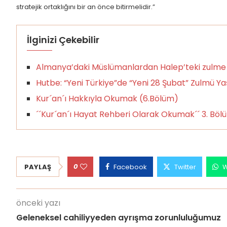
stratejik ortaklığını bir an önce bitirmelidir.”
İlginizi Çekebilir
Almanya’daki Müslümanlardan Halep’teki zulme
Hutbe: “Yeni Türkiye”de “Yeni 28 Şubat” Zulmü Y
Kur´an´ı Hakkıyla Okumak (6.Bölüm)
´´Kur´an´ı Hayat Rehberi Olarak Okumak´´ 3. Böl
0
PAYLAŞ
Facebook
Twitter
W
önceki yazı
Geleneksel cahiliyyeden ayrışma zorunluluğumuz