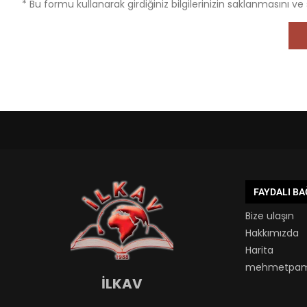
* Bu formu kullanarak girdiğiniz bilgilerinizin saklanmasını ve
FAYDALI B
Bize ulaşın
Hakkımızda
Harita
mehmetpam
İLKAV