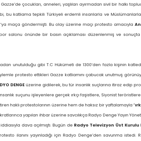
n Gazze’de çocukları, anneleri, yaşlıları ayırmadan sivil bir halkı topl
i, bu katliama tepkili Türkiyeli erdemli insanlarla ve Müslümanlarla
’ya maça göndermişti. Bu olay üzerine maçı protesto amacıyla
An
or salonu önünde bir basın açıklaması düzenlenmiş ve sonuçta İ
adan unutulduğu gibi T.C Hükümeti de 1300’den fazla kişinin katledi
ylemle protesto ettikleri Gazze katliamını çabucak unutmuş görünüy
DYO DENGE
üzerine gidilerek, bu tür insanlık suçlarına itiraz edip pr
anlık suçunu işleyenlere gerçek ırkçı faşistlere, Siyonist teröristlere
en haklı protestolarının üzerine hem de haksız bir yaftalamayla “
ırk
okratlarınca yapılan ihbar üzerine savcılıkça Radyo Denge Yayın Yön
iddiasıyla dava açılmıştı. Bugün de
Radyo Televizyon Üst Kurulu
ı protesto ilanını yayınladığı için Radyo Denge’den savunma istedi. 