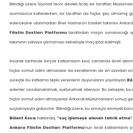
Bilindiği üzere Siyonist terör devleti İsrail, bir taraftan Müslüma
acımasızca katlederken, bir taraftan da hiçbir şey olmamış gib
edercesine utanmadan Bnei Hasharon basket takımını Ankara
Filistin Dostları Platformu
tarafından maçın oynanacağı sp
takımının sahaya çıkmaması sebebiyle maç iptal edilmişti.
İnsanlık tarihinde birçok katliamların kısa zamanda ibret alınm
hiçbir somut adım atmasalar da kendilerinin de en azından sö
süreçte bu katliama tepki verenlerin duyurularını yayınlayan
RA
edenler cezalandırılmak, susturulmak isteniyor. Bu sebeple, bu ins
hiçbir somut adım atmayanlar Ankaralı Müslümanların sonuç getir
suçlamasıyla gidiyorlar. Bilindiği üzere, bu amaçla emniyet bür
Bülent Koca
hakkında,
“suç işlemeye alenen tahrik etme”
Ankara Filistin Dostları Platformu
’nun İsrail katliamların