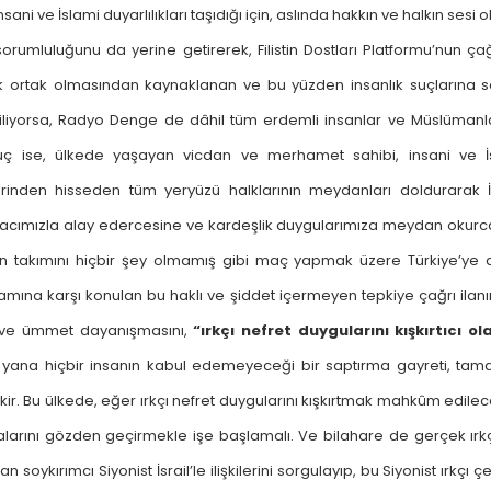
i ve İslami duyarlılıkları taşıdığı için, aslında hakkın ve halkın sesi 
orumluluğunu da yerine getirerek, Filistin Dostları Platformu’nun çağ
jik ortak olmasından kaynaklanan ve bu yüzden insanlık suçlarına se
ediliyorsa, Radyo Denge de dâhil tüm erdemli insanlar ve Müslümanl
uç ise, ülkede yaşayan vicdan ve merhamet sahibi, insani ve İ
rinden hisseden tüm yeryüzü halklarının meydanları doldurarak İsr
an acımızla alay edercesine ve kardeşlik duygularımıza meydan okurc
erin takımını hiçbir şey olmamış gibi maç yapmak üzere Türkiye’ye 
amına karşı konulan bu haklı ve şiddet içermeyen tepkiye çağrı ilanı
ık ve ümmet dayanışmasını,
“ırkçı nefret duygularını kışkırtıcı ol
an yana hiçbir insanın kabul edemeyeceği bir saptırma gayreti, ta
rekir. Bu ülkede, eğer ırkçı nefret duygularını kışkırtmak mahkûm edile
kalarını gözden geçirmekle işe başlamalı. Ve bilahare de gerçek ırkç
oykırımcı Siyonist İsrail’le ilişkilerini sorgulayıp, bu Siyonist ırkçı ç