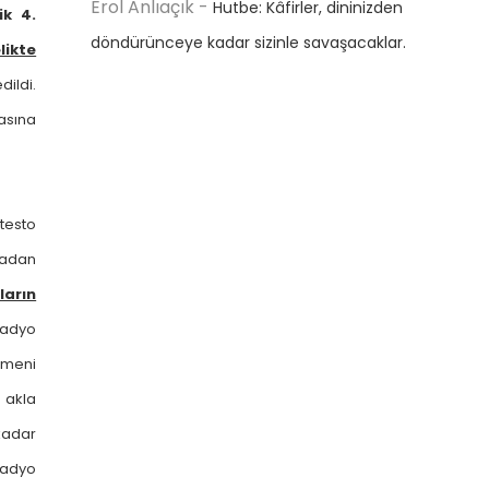
Erol Anlıaçık
-
Hutbe: Kâfirler, dininizden
ik 4.
döndürünceye kadar sizinle savaşacaklar.
likte
ildi.
asına
otesto
madan
ların
Radyo
tmeni
 akla
kadar
Radyo