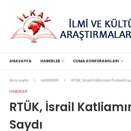
ANASAYFA
HABERLER
CUMA KONFERANSLARI
Ana sayfa
HABERLER
RTÜK, İsrail Katliamını Protestoyu
HABERLER
RTÜK, İsrail Katliamı
Saydı