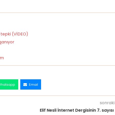
 tepki (VİDEO)
aşanıyor
üm
hatsapp
Email
sonraki
Elif Nesli İnternet Dergisinin 7. sayısı 