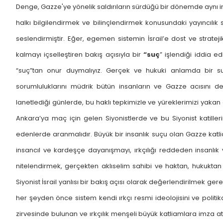
Denge, Gazze'ye yönelik saldırıların sürdüğü bir dönemde aynı insan
halkı bilgilendirmek ve bilinçlendirmek konusundaki yayıncılık s
seslendirmiştir. Eğer, egemen sistemin İsrail’e dost ve strate
kalmayı içselleştiren bakış açısıyla bir
“suç
” işlendiği iddia 
“suç”tan onur duymalıyız. Gerçek ve hukuki anlamda bir s
sorumluluklarını müdrik bütün insanların ve Gazze acısını de
lanetlediği günlerde, bu haklı tepkimizle ve yüreklerimizi yak
Ankara’ya maç için gelen Siyonistlerde ve bu Siyonist katill
edenlerde aranmalıdır. Büyük bir insanlık suçu olan Gazze katli
insancıl ve kardeşçe dayanışmayı, ırkçılığı reddeden insanl
nitelendirmek, gerçekten aklıselim sahibi ve haktan, hukukt
Siyonist İsrail yanlısı bir bakış açısı olarak değerlendirilmek ge
her şeyden önce sistem kendi ırkçı resmi ideolojisini ve politi
zirvesinde bulunan ve ırkçılık menşeli büyük katliamlara imza atan s