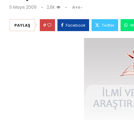
5 Mayıs 2009
2,6K
👁
A+
A-
0
PAYLAŞ
Facebook
Twitter
W