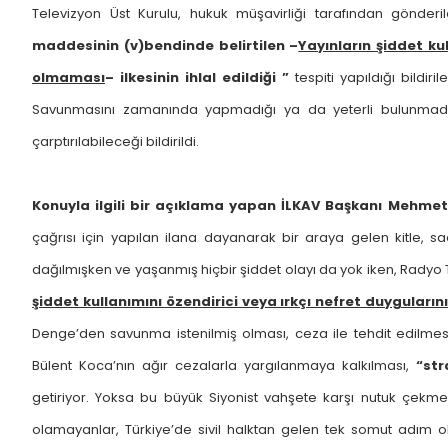
Televizyon Üst Kurulu, hukuk müşavirliği tarafından gönder
maddesinin (v)bendinde belirtilen –
Yayınların şiddet kul
olmaması
– ilkesinin ihlal edildiği ”
tespiti yapıldığı bildi
Savunmasını zamanında yapmadığı ya da yeterli bulunmadığ
çarptırılabileceği bildirildi.
Konuyla ilgili bir açıklama yapan İLKAV Başkanı Mehmet
çağrısı için yapılan ilana dayanarak bir araya gelen kitle, 
dağılmışken ve yaşanmış hiçbir şiddet olayı da yok iken, Radyo Te
şiddet kullanımını özendirici veya ırkçı nefret duygularını k
Denge’den savunma istenilmiş olması, ceza ile tehdit edilm
Bülent Koca’nın ağır cezalarla yargılanmaya kalkılması,
“str
getiriyor. Yoksa bu büyük Siyonist vahşete karşı nutuk çe
olamayanlar, Türkiye’de sivil halktan gelen tek somut adım o