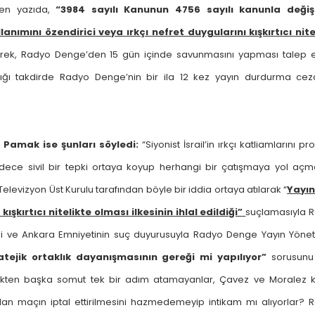
ilen yazıda,
“3984 sayılı Kanunun 4756 sayılı kanunla değiş
lanımını özendirici veya ırkçı nefret duygularını kışkırtıcı nite
rilerek, Radyo Denge’den 15 gün içinde savunmasını yapması talep ed
ı takdirde Radyo Denge’nin bir ila 12 kez yayın durdurma cez
 Pamak ise şunları söyledi:
“Siyonist İsrail’in ırkçı katliamlarını pr
sadece sivil bir tepki ortaya koyup herhangi bir çatışmaya yol aç
levizyon Üst Kurulu tarafından böyle bir iddia ortaya atılarak “
Yayın
ışkırtıcı nitelikte olması ilkesinin ihlal edildiği”
suçlamasıyla 
esi ve Ankara Emniyetinin suç duyurusuyla Radyo Denge Yayın Yöne
atejik ortaklık dayanışmasının gereği mi yapılıyor”
sorusunu
kmekten başka somut tek bir adım atamayanlar, Çavez ve Moralez 
lan maçın iptal ettirilmesini hazmedemeyip intikam mı alıyorlar? 