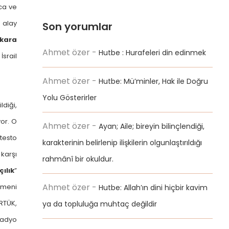
uca ve
 alay
Son yorumlar
kara
Ahmet özer
-
Hutbe : Hurafeleri din edinmek
srail
Ahmet özer
-
Hutbe: Mü’minler, Hak ile Doğru
Yolu Gösterirler
ldiği,
or. O
Ahmet özer
-
Ayan; Aile; bireyin bilinçlendiği,
otesto
karakterinin belirlenip ilişkilerin olgunlaştırıldığı
 karşı
rahmânî bir okuldur.
çılık
”
Ahmet özer
-
etmeni
Hutbe: Allah’ın dini hiçbir kavim
RTÜK,
ya da topluluğa muhtaç değildir
Radyo