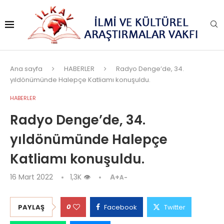
Ana sayfa
HABERLER
Radyo Denge’de, 34.
yıldönümünde Halepçe Katliamı konuşuldu.
HABERLER
Radyo Denge’de, 34.
yıldönümünde Halepçe
Katliamı konuşuldu.
16 Mart 2022
1,3K
👁
A+
A-
0
PAYLAŞ
Facebook
Twitter