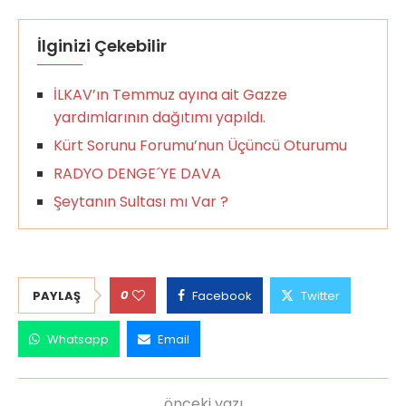
İlginizi Çekebilir
İLKAV’ın Temmuz ayına ait Gazze
yardımlarının dağıtımı yapıldı.
Kürt Sorunu Forumu’nun Üçüncü Oturumu
RADYO DENGE´YE DAVA
Şeytanın Sultası mı Var ?
0
PAYLAŞ
Facebook
Twitter
Whatsapp
Email
önceki yazı