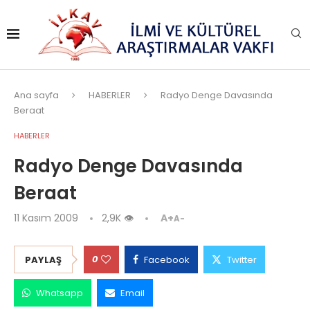
Ana sayfa
HABERLER
Radyo Denge Davasında
Beraat
HABERLER
Radyo Denge Davasında
Beraat
11 Kasım 2009
2,9K
👁
A+
A-
0
PAYLAŞ
Facebook
Twitter
Whatsapp
Email