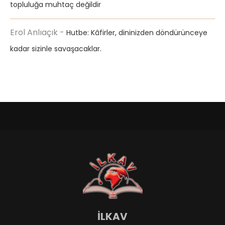
topluluğa muhtaç değildir
Erol Anlıaçık
-
Hutbe: Kâfirler, dininizden döndürünceye
kadar sizinle savaşacaklar.
İLKAV