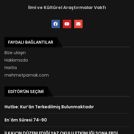
İlmi ve Kültürel Araştırmalar Vakfı
FAYDALI BAĞLANTILAR
Bize ulaşın
Hakkımızda
Harita
mehmetpamak.com
EDITÖR'ÜN SEÇIMI
Hutbe: Kur’ân Terkedilmiş Bulunmaktadır
En´âm Sûresi 74-90
İLKAV’IN DÜZENLEDİĞİ YAZ OKULU ETKİNLİĞİ SONA ERDİ