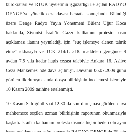
bürokratları ve RTÜK üyelerinin işgüzarlığı ile açılan RADYO
DENGE’ye yönelik ceza davası beraatla sonuçlandı. Bilindiği
üzere Denge Radyo Yayın Yönetmeni Bülent Uğur Koca
hakkında, Siyonist İsrail’in Gazze katliamını protesto basın
açıklaması ilanını yayınladığı için "suç işlemeye alenen tahrik
etme" iddiasıyla ve TCK 214/1, 218. maddeleri gereğince 9
aydan 7,5 yıla kadar hapis cezası talebiyle Ankara 16. Asliye
Ceza Mahkemesi'nde dava açılmıştı. Davanın 06.07.2009 günü
görülen ilk duruşmasında dosya bilirkişinin incelemesi istemiyle
10 Kasım 2009 tarihine ertelenmişti.
10 Kasım Salı günü saat 12.30’da son duruşması görülen dava
mahkemece seçilen uzman bilirkişinin raporunun okunmasıyla
başladı. İsrail'in katliamını protesto dışında hiçbir hedefi olmayan
basın açıklamasına çağrı amacıyla RADYO DENGE'de Filistin