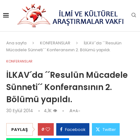
Ana sayfa
KONFERANSLAR
İLKAV´da ´´Resulün
Mücadele Sünneti´´ Konferansının 2. Bölümü yapıldı.
KONFERANSLAR
İLKAV´da ´´Resulün Mücadele
Sünneti´´ Konferansının 2.
Bölümü yapıldı.
30 Eylül 2014
4,1K
👁
A+
A-
0
PAYLAŞ
Facebook
Twitter