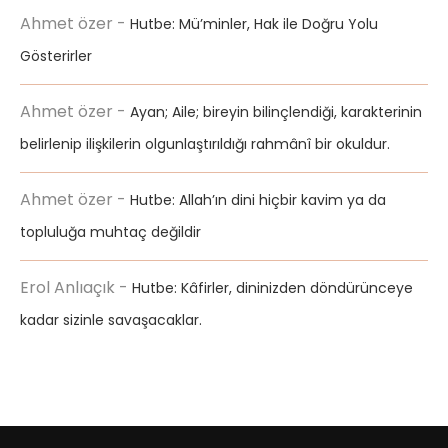
Ahmet özer
-
Hutbe: Mü’minler, Hak ile Doğru Yolu
Gösterirler
Ahmet özer
-
Ayan; Aile; bireyin bilinçlendiği, karakterinin
belirlenip ilişkilerin olgunlaştırıldığı rahmânî bir okuldur.
Ahmet özer
-
Hutbe: Allah’ın dini hiçbir kavim ya da
topluluğa muhtaç değildir
Erol Anlıaçık
-
Hutbe: Kâfirler, dininizden döndürünceye
kadar sizinle savaşacaklar.