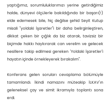
yaptığımız, sorumluluklarımızı yerine getirdiğimiz
halde, dünyevi ölçülerle bakıldığında bir başarı(!)
elde edemesek bile, hiç değilse şehid Seyit Kutup
misali "yoldaki İşaretler"i bir daha belirginleştiren,
dikkat çeken bir çığlık da biz atarak, tavizsiz bir
biçimde hakkı haykırarak can verelim ve gelecek
nesillere takip edilmesi gereken 'Yoldaki İşaretler'i
hayatın içinde örnekleyerek bırakalım".
Konferans gelen soruları cevaplama bölümüyle
tamamlandı. İkindi namazını müteakip İLKAV'ın
geleneksel çay ve simit ikramıyla toplantı sona
erdi.