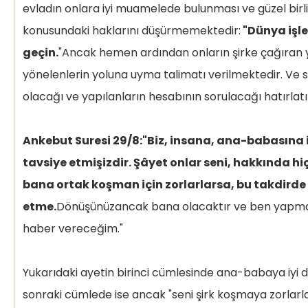
evladın onlara iyi muamelede bulunması ve güzel birli
konusundaki haklarını düşürmemektedir:
"Dünya işle
geçin.
"Ancak hemen ardından onların şirke çağıran yo
yönelenlerin yoluna uyma talimatı verilmektedir. Ve 
olacağı ve yapılanların hesabının sorulacağı hatırlat
Ankebut Suresi 29/8:"Biz, insana, ana-babasına
tavsiye etmişizdir. Şâyet onlar seni, hakkında hi
bana ortak koşman için zorlarlarsa, bu takdirde
etme.
Dönüşünüzancak bana olacaktır ve ben yapmakt
haber vereceğim."
Yukarıdaki ayetin birinci cümlesinde ana-babaya iyi
sonraki cümlede ise ancak "seni şirk koşmaya zorlarl