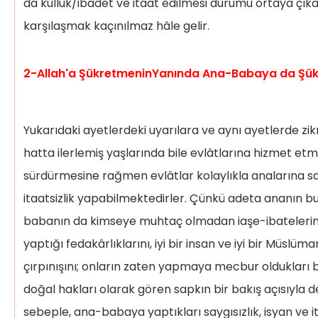
da kulluk/ibadet ve itaat edilmesi durumu ortaya çıka
karşılaşmak kaçınılmaz hâle gelir.
2-Allah'a ŞükretmeninYanında Ana-Babaya da Şükr
Yukarıdaki ayetlerdeki uyarılara ve aynı ayetlerde zik
hatta ilerlemiş yaşlarında bile evlâtlarına hizmet et
sürdürmesine rağmen evlâtlar kolaylıkla analarına sa
itaatsizlik yapabilmektedirler. Çünkü adeta ananın bu
babanın da kimseye muhtaç olmadan iaşe-ibatelerini 
yaptığı fedakârlıklarını, iyi bir insan ve iyi bir Müslüm
çırpınışını; onların zaten yapmaya mecbur oldukları bi
doğal hakları olarak gören sapkın bir bakış açısıyla 
sebeple, ana-babaya yaptıkları saygısızlık, isyan ve it