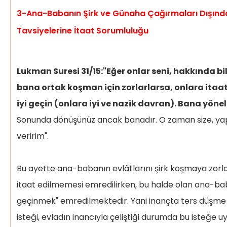
3-Ana-Babanın Şirk ve Günaha Çağırmaları Dışında
Tavsiyelerine İtaat Sorumluluğu
Lukman Suresi 31/15:"Eğer onlar seni, hakkında bi
bana ortak koşman için zorlarlarsa, onlara ita
iyi geçin (onlara iyi ve nazik davran). Bana yönel
Sonunda dönüşünüz ancak banadır. O zaman size, yap
veririm".
Bu ayette ana-babanın evlâtlarını şirk koşmaya zorl
itaat edilmemesi emredilirken, bu halde olan ana-bab
geçinmek" emredilmektedir. Yani inançta ters düşm
isteği, evladın inancıyla çeliştiği durumda bu isteğ