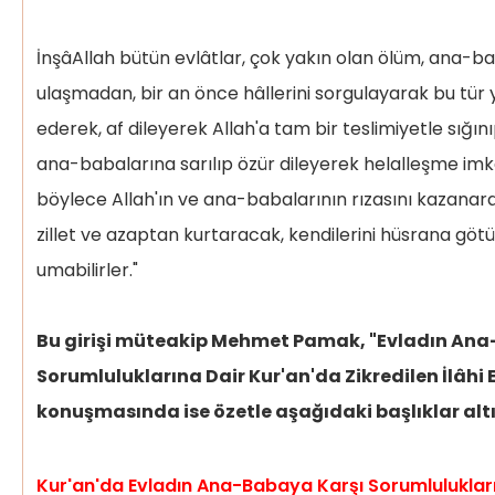
İnşâAllah bütün evlâtlar, çok yakın olan ölüm, ana-ba
ulaşmadan, bir an önce hâllerini sorgulayarak bu tür 
ederek, af dileyerek Allah'a tam bir teslimiyetle sığını
ana-babalarına sarılıp özür dileyerek helalleşme imk
böylece Allah'ın ve ana-babalarının rızasını kazanara
zillet ve azaptan kurtaracak, kendilerini hüsrana gö
umabilirler."
Bu girişi müteakip Mehmet Pamak, "Evladın Ana
Sorumluluklarına Dair Kur'an'da Zikredilen İlâhi Em
konuşmasında ise özetle aşağıdaki başlıklar altı
Kur'an'da Evladın Ana-Babaya Karşı Sorumluluklar