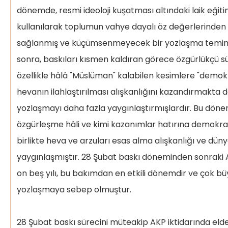
dönemde, resmi ideoloji kuşatması altındaki laik eğitim
kullanılarak toplumun vahye dayalı öz değerlerinden
sağlanmış ve küçümsenmeyecek bir yozlaşma temin e
sonra, baskıları kısmen kaldıran görece özgürlükçü sü
özellikle hâlâ "Müslüman" kalabilen kesimlere "demok
hevanın ilahlaştırılması alışkanlığını kazandırmakta d
yozlaşmayı daha fazla yaygınlaştırmışlardır. Bu dö
özgürleşme hâli ve kimi kazanımlar hatırına demokr
birlikte heva ve arzuları esas alma alışkanlığı ve dü
yaygınlaşmıştır. 28 Şubat baskı döneminden sonraki 
on beş yılı, bu bakımdan en etkili dönemdir ve çok büy
yozlaşmaya sebep olmuştur.
28 Şubat baskı sürecini müteakip AKP iktidarında elde