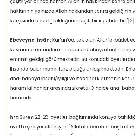
çeşitli yerlerinde hemen Allah'ın hakkından sonra a
haklarının yalnızca Allah hakkından sonra geldiğinin 
karşısında önceliği olduğunun açık bir ispatıdır bu."[2]
Ebeveyne İhsân:
Kur'an’da, tek olan Allah'a ibâdet edi
koşmama emrinden sonra, ana-babaya itaat etme v
emrinin geldiği görülmektedir. Bu konudaki âyetlerde
ihsanda bulunmanın farz olduğu anlaşılmaktadır. En'am
ana-babaya ihsanı/iyiliği ve itaati terk etmenin kötü
haram kılınanlar arasında zikretti. O halde ana-babaya 
haramdır.
İsra Suresi 22-23. ayetler bağlamında konuya bakıldığ
ayette şirk yasaklanıyor: "Allah ile beraber başka ila