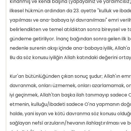
kınanmış ve kendi başına (yapayalnız ve yardımcısız) 
ilkesel hükmün ardından da 23. ayette "kulluk ve ibad
yapılması ve ana-babaya iyi davranılması" emri verili
belirlendikten ve temel atıldıktan sonra bireysel ve 
gündeme getiriliyor. İnanç bağından sonra gelen ilk ba
nedenle surenin akışı içinde ana-babaya iyilik, Allah'
Bu da söz konusu iyiliğin Allah katındaki değerini ort
Kur'an bütünlüğünden çıkan sonuç şudur; Allah'ın emr
davranmak, onları üzmemek, onları azarlamamak, onla
iyi geçinmek, Allah'tan başka ilah tanımayıp sadece O
etmenin, kulluğu/ibadeti sadece O'na yapmanın doğal
halde, yani isyan ve kötü davranma söz konusu olduğu
sağlayan nefsî arzuların/hevanın ilahlaştırılması ve 