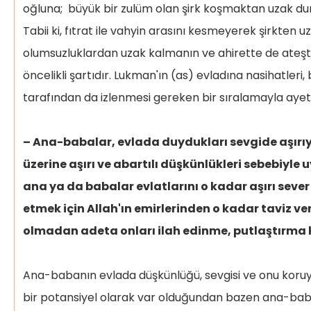
oğluna; büyük bir zulüm olan şirk koşmaktan uzak du
Tabii ki, fıtrat ile vahyin arasını kesmeyerek şirkte
olumsuzluklardan uzak kalmanın ve ahirette de ate
öncelikli şartıdır. Lukman'ın (as) evladına nasihatle
tarafından da izlenmesi gereken bir sıralamayla ayet
– Ana-babalar, evlada duydukları sevgide aşırıy
üzerine aşırı ve abartılı düşkünlükleri sebebiyle u
ana ya da babalar evlatlarını o kadar aşırı seve
etmek için Allah'ın emirlerinden o kadar taviz veri
olmadan adeta onları ilah edinme, putlaştırma
Ana-babanın evlada düşkünlüğü, sevgisi ve onu koruyu
bir potansiyel olarak var olduğundan bazen ana-baba