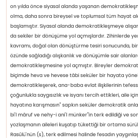
on yılda önce siyasal alanda yaşanan demokratikle
olma, daha sonra bireysel ve toplumsal tüm hayat a
başlamıştır. Siyasal alanda demokratikleşmeye alışan
da sekiler bir dönüşüme yol açmışlardır. Zihinlerde 
kavramı, doğal olan dönüştürme tesiri sonucunda, bir
özünde sağladığı alışkanlık ve dönüşümle sair alanla
demokratikleşmesine yol açmıştır. Bireyler demokrat
biçimde heva ve hevese tâbi seküler bir hayata yönelm
demokratikleşerek, ana-baba evlat ilişkilerinin tefessü
çoğunlukla saygısızlık ve isyanı tercih ettikleri, aile i
hayatına karışmasın" sapkın seküler demokratik anlay
bi'l mâruf ve nehy-i ani'l münker"in terk edildiği ve so
yozlaşmanın aileleri kuşatıp tükettiği bir ortama sürük
Rasûlü'nün (s), terk edilmesi halinde fesadın yaygınla