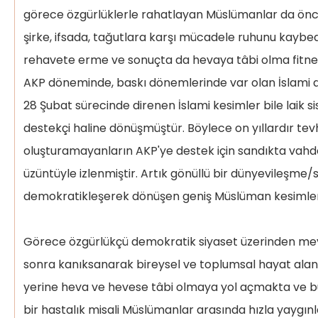
görece özgürlüklerle rahatlayan Müslümanlar da önceki
şirke, ifsada, tağutlara karşı mücadele ruhunu kayb
rehavete erme ve sonuçta da hevaya tâbi olma fitne
AKP döneminde, baskı dönemlerinde var olan İslami duy
28 Şubat sürecinde direnen İslami kesimler bile laik si
destekçi haline dönüşmüştür. Böylece on yıllardır te
oluşturamayanların AKP'ye destek için sandıkta vahde
üzüntüyle izlenmiştir. Artık gönüllü bir dünyevileşme
demokratikleşerek dönüşen geniş Müslüman kesimleri 
Görece özgürlükçü demokratik siyaset üzerinden mey
sonra kanıksanarak bireysel ve toplumsal hayat alanla
yerine heva ve hevese tâbi olmaya yol açmakta ve b
bir hastalık misali Müslümanlar arasında hızla yaygın