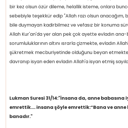
bir kez olsun özür dileme, helallik isteme, onlara bunc
sebebiyle teşekkür edip "Allah razı olsun anacağım,
bile duymayan kadirbilmez ve vefasız bir konuma sür
Allah Kur'an'da yer alan pek çok ayette evladın ana
sorumluluklarının altını ısrarla çizmekte, evladın Al
şükretmek mecburiyetinde olduğunu beyan etmekt
davranıp isyan eden evladın Allah'a isyan etmiş sayıla
Lukman Suresi 31/14:"İnsana da, anne babasına 
emrettik.… insana şöyle emrettik:“Bana ve anne
banadır."