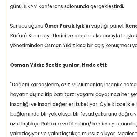
– Yukarıda Zikredilen Ana-Babaya Karşı
günü, İLKAV Konferans salonunda gerçekleştirdi.
Sorumlulukları Yerine Getirmek Farzdır,
Aksi Davranış Haramdır
Sunuculuğunu
Ömer Faruk Işık'
ın yaptığı panel,
Ken
Hadis-i Şeriflerde Evlâtların Ana-
Kur'an'ı Kerim ayetlerini ve mealini okumasıyla başl
Babalarına Karşı Görevleri
yönetiminden Osman Yıldız kısa bir açış konuşması ya
Hadislerde Evlatların Görevleri Olarak
şunlar öne çıkar:
Osman Yıldız özetle şunları ifade etti:
"Değerli kardeşlerim, aziz Müslümanlar, insanlık nefsan
İtaat:
hayatın dışına itip batı tarzı yaşamı dayatınca her şe
Ana Babaya İyi Davranmak:
insanlığı ve insani değerleri tüketiyor. Öyle ki özelikle
Maddî İhtiyaçlarını Gidermek:
bağlamında bir yok oluşa, bir fesad çukuruna doğru 
uzaklaştıkça Rabbine ve fıtratına/kendine yabancılaşa
Saygısızlık Etmemek:
yalnızlaşıyor ve yalnızlaştıkça mutsuz oluyor. Maale