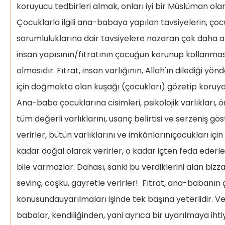
koruyucu tedbirleri almak, onları iyi bir Müslüman olarak
Çocuklarla ilgili ana-babaya yapılan tavsiyelerin, ç
sorumluluklarına dair tavsiyelere nazaran çok daha az
insan yapısının/fıtratının çocuğun korunup kollanmas
olmasıdır. Fıtrat, insan varlığının, Allah'ın dilediği yö
için doğmakta olan kuşağı (çocukları) gözetip koruya
Ana-baba çocuklarına cisimleri, psikolojik varlıkları, 
tüm değerli varlıklarını, usanç belirtisi ve serzeniş g
verirler, bütün varlıklarını ve imkânlarınıçocukları iç
kadar doğal olarak verirler, o kadar içten feda ederler 
bile varmazlar. Dahası, sanki bu verdiklerini alan bizzat
sevinç, coşku, gayretle verirler! Fıtrat, ana-babanın
konusundauyarılmaları işinde tek başına yeterlidir. Ve b
babalar, kendiliğinden, yani ayrıca bir uyarılmaya ih