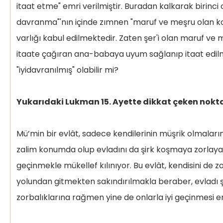
itaat etme" emri verilmiştir. Buradan kalkarak birinci 
davranma"'nın içinde zımnen "maruf ve meşru olan ko
varlığı kabul edilmektedir. Zaten şer'i olan maruf ve
itaate çağıran ana-babaya uyum sağlanıp itaat edil
"iyidavranılmış" olabilir mi?
Yukarıdaki Lukman 15. Ayette dikkat çeken nokt
Mü’min bir evlât, sadece kendilerinin müşrik olmalarınd
zalim konumda olup evladını da şirk koşmaya zorlayan
geçinmekle mükellef kılınıyor. Bu evlât, kendisini de zo
yolundan gitmekten sakındırılmakla beraber, evladı ş
zorbalıklarına rağmen yine de onlarla iyi geçinmesi e