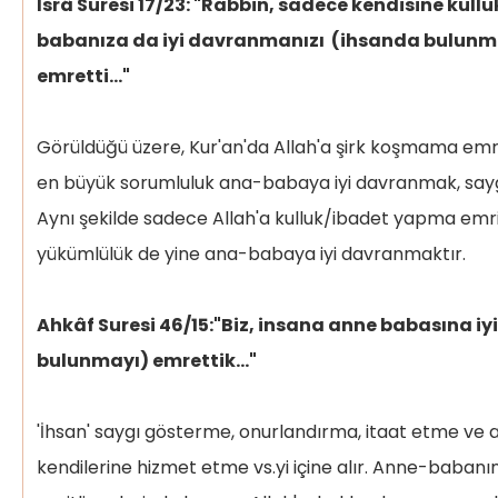
İsrâ Suresi 17/23: "Rabbin, sadece kendisine kull
babanıza da iyi davranmanızı (ihsanda bulunman
emretti…"
Görüldüğü üzere, Kur'an'da Allah'a şirk koşmama em
en büyük sorumluluk ana-babaya iyi davranmak, saygıl
Aynı şekilde sadece Allah'a kulluk/ibadet yapma emr
yükümlülük de yine ana-babaya iyi davranmaktır.
Ahkâf Suresi 46/15:"Biz, insana anne babasına i
bulunmayı) emrettik…"
'İhsan' saygı gösterme, onurlandırma, itaat etme ve 
kendilerine hizmet etme vs.yi içine alır. Anne-babanın