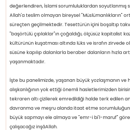
değerlendiren, İslami sorumluluklardan soyutlanmış se
Allah'a teslim olmayan bireysel "Müslümanlıkların" ort
süreçten geçilmektedir. Tesettürün içini boşaltıp takv
"başörtülü çıplaklar"ın çoğaldığı, ölçüsüz kapitalist 
kültürünün kuşatması altında lüks ve israfın zirvede 
süsüne kapılıp dalanlarla beraber dalanların hızla artt
yaşanmaktadır.
İşte bu panelimizde, yaşanan büyük yozlaşmanın ve 
alışkanlığının yok ettiği önemli hasletlerimizden birisin
tekraren altı çizilerek emredildiği halde terk edilen a
davranma ve meşru alanda itaat etme sorumluluğun
büyük sapmayı ele almaya ve "emr-i bi'l-maruf" göre
çalışacağız inşâAllah.