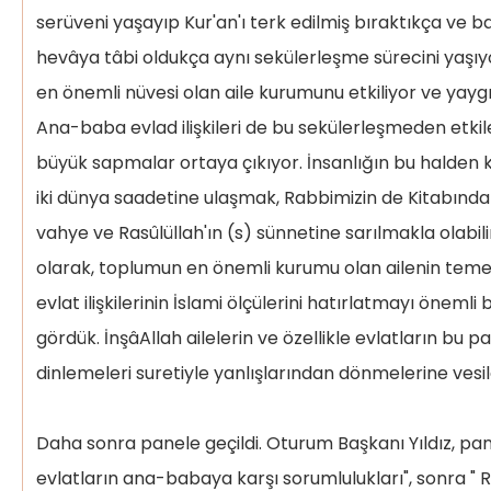
Rızâlarını Almak:
serüveni yaşayıp Kur'an'ı terk edilmiş bıraktıkça ve b
Kötü Söz Söylememek:
hevâya tâbi oldukça aynı sekülerleşme sürecini yaşıy
en önemli nüvesi olan aile kurumunu etkiliyor ve yayg
Öldüklerinde Hayırla Anmak, Duâ
Etmek:
Ana-baba evlad ilişkileri de bu sekülerleşmeden etki
büyük sapmalar ortaya çıkıyor. İnsanlığın bu halden 
Sahabe Hayatında Ana-Babaya Karşı
iki dünya saadetine ulaşmak, Rabbimizin de Kitabında 
Evlatların Sorumlulukları
vahye ve Rasûlüllah'ın (s) sünnetine sarılmakla olabili
olarak, toplumun en önemli kurumu olan ailenin teme
Giriş:
evlat ilişkilerinin İslami ölçülerini hatırlatmayı önemli
gördük. İnşâAllah ailelerin ve özellikle evlatların bu pa
Ana-Babaya Karşı Çocukların
sorumlulukları:
dinlemeleri suretiyle yanlışlarından dönmelerine vesil
1- Ana-babaya İtaat ve Saygı
Daha sonra panele geçildi. Oturum Başkanı Yıldız, pa
2- Ana-babaya iyi davranmak
evlatların ana-babaya karşı sorumlulukları", sonra " Ra