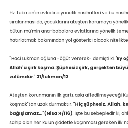
Hz. Lukman'ın evladına yönelik nasihatleri ve bu nasih
sıralanması da, çocuklarını ateşten korumaya yöneli
bütün mü'min ana-babalara evlatlarına yönelik temel
hatırlatmak bakımından yol gösterici olacak nitelikted
''Haci Lukman oğluna -öğüt vererek- demişti ki;
'Ey 
Allah'a şirk koşma. Şüphesiz şirk, gerçekten büyü
zulümdür.''31/lukman/13
Ateşten korunmanın ilk şartı, asla affedilmeyeceği Kur'
koşmak"tan uzak durmaktır.
"Hiç şüphesiz, Allah, k
bağışlamaz…"(Nisa:4/116)
. İşte bu sebepledir ki, a
sahip olan her kulun şiddetle kaçınması gereken ilk 