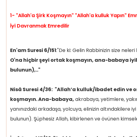
1- "Allah'a Şirk Koşmayın" "Allah'a kulluk Yapın" 
İyi Davranmak Emredilir
En'am Suresi 6/151
:"De ki: Gelin Rabbinizin size neler
O'na hiçbir şeyi ortak koşmayın, ana-babaya iyi
bulunun),.."
Nisâ Suresi 4/36:
"Allah’a kulluk/ibadet edin ve o
koşmayın. Ana-babaya,
akrabaya, yetimlere, yak
yanınızdaki arkadaşa, yolcuya, elinizin altındakilere i
bulunun). Şüphesiz Allah, kibirlenen ve övünen kimsel