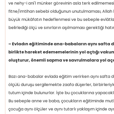
ve nehy-i ani'l münker görevinin asla terk edilmemesi i
fitne/imtihan sebebi olduğunun unutulmaması, Allah 
büyük mükâfatın hedeflenmesi ve bu sebeple evlâtl
belirlediği ölçü ve sınırların aşılmaması gerektiği hatırl
– Evladın eğitiminde ana-babaların aynı safta
birlikte hareket edememelerinin yol açtığı vaku
oluşturur, önemli sapma ve savrulmalara yol aç
Bazı ana-babalar evlada eğitim verirken aynı safta du
ölçülü duruşu sergilemekte zaafa düşerler, birbirleriyle 
tutum içinde bulunurlar. İşte bu çocuklarına yapacakl
Bu sebeple anne ve baba, çocukların eğitiminde mutl
çocuğa aynı ölçüler ve aynı tutarlı yaklaşım içinde aynı