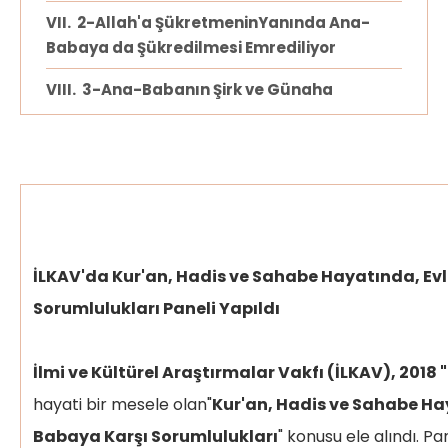
2-Allah'a ŞükretmeninYanında Ana-
Babaya da Şükredilmesi Emrediliyor
3-Ana-Babanın Şirk ve Günaha
Çağırmaları Dışındaki Meşru İstek ve
Tavsiyelerine İtaat Sorumluluğu
4-Evladın Yanına Sığınmış Yaşlı Ana-
Babaya "Öf Bile Dememe" Sorumluluğu
-Evlâtların ana-babaya karşı
sorumluluklarını hatırlatan ayetlerden
İLKAV'da Kur'an, Hadis ve Sahabe Hayatında, E
çıkan bir özet verecek olursak:
Sorumlulukları Paneli Yapıldı
1-
Kur'an'da Allah'a şirk koşmama emrini
İlmi ve Kültürel Araştırmalar Vakfı (İLKAV), 2018 "
müteakiben emredilen en büyük
sorumluluk ana-babaya iyi davranmak,
hayati bir mesele olan"
Kur'an, Hadis ve Sahabe Ha
saygılı ve itaatkâr olmaktır.
Babaya Karşı Sorumlulukları
" konusu ele alındı. P