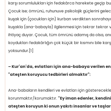
karşı sorumlulukları için fedakârca harekete geçip bu
Çocuk ise; ömrünü, ruhunuve psikolojik güçlerini gel
kuşak için (çocukları için) kurban verdikten sonrahay
kuşakla (ana-babayla) ilgilenmesi için tekrar tekrar 
ihtiyaç duyar. Çocuk, tüm ömrünü adamış da olsa, a
koydukları fedakârlığın çok küçük bir kısmını bile ka
yoksundur.[1]
– Kur'an'da, evlatları için ana-babaya verilen en
"ateşten koruyucu tedbirleri almaktır":
Ana-babaların kendileri ve evlatları için gösterecekl
korunmaktır/korumaktır.
''Ey iman edenler, kendini
ateşten koruyun ki onun yakıtı insanlar ve taşlard