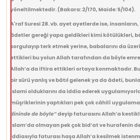
yöneltilmektedir. (Bakara: 2/170, Maide: 5/104).
A'raf Suresi 28. vb. ayet ayetlerde ise, insanların, 
âdetler gereği yapa geldikleri kimi kötülükleri, b
sorgulayıp terk etmek yerine, babalarını da üzer
ettikleri bu yolun Allah tarafından da böyle emre
Allah’a da iftira ettikleri ortaya konmaktadır. B
bir sürü yanlış ve bâtıl gelenek ya da âdeti, bu
İslami olduklarını da iddia ederek uygulamıyorl
müşriklerinin yaptıkları pek çok câhilî uygulam
dininde de böyle”
deyip faturasını Allah’a kestikl
İslam’da olmayan pek çok bid’at ve hurafenin de
iddiasıyla faturası haşa Allah’a kesilmek istenm