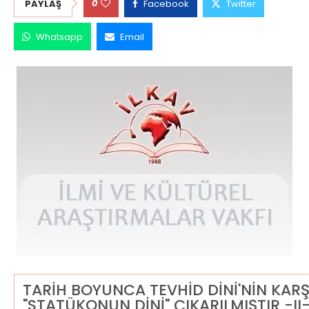
0
PAYLAŞ
Facebook
Twitter
Whatsapp
Email
TARİH BOYUNCA TEVHİD DİNİ'NİN KARŞ
"STATÜKONUN DİNİ" ÇIKARILMIŞTIR -II