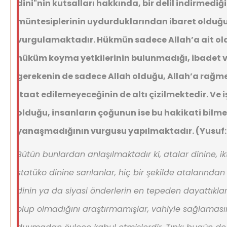
dini"nin kutsalları hakkında, bir delil indirmediği
müntesiplerinin uydurduklarından ibaret olduğ
vurgulamaktadır. Hükmün sadece Allah’a ait old
hüküm koyma yetkilerinin bulunmadığı, ibadet v
gerekenin de sadece Allah olduğu, Allah’a rağm
itaat edilemeyeceğinin de altı çizilmektedir. Ve 
olduğu, insanların çoğunun ise bu hakikati bil
yanaşmadığının vurgusu yapılmaktadır. (Yusuf: 
Bütün bunlardan anlaşılmaktadır ki, atalar dinine, ikt
statüko dinine sarılanlar, hiç bir şekilde atalarından
dinin ya da siyasi önderlerin en tepeden dayattıklar
olup olmadığını araştırmamışlar, vahiyle sağlamas