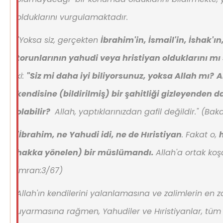
olduklarını vurgulamaktadır.
"Yoksa siz, gerçekten
İbrahim'in, İsmail'in, İshak'ı
torunlarının yahudi veya hristiyan olduklarını m
ki:
"Siz mi daha iyi biliyorsunuz, yoksa Allah mı?
A
kendisine (bildirilmiş) bir şahitliği gizleyenden 
olabilir?
Allah, yaptıklarınızdan gafil değildir."
(Bakar
"
İbrahim, ne Yahudi idi, ne de Hıristiyan
. Fakat o,
h
hakka yönelen) bir müslümandı.
Allah'a ortak koş
İmran:3/67)
Allah'ın kendilerini yalanlamasına ve zalimlerin en z
uyarmasına rağmen, Yahudiler ve Hıristiyanlar, tüm 