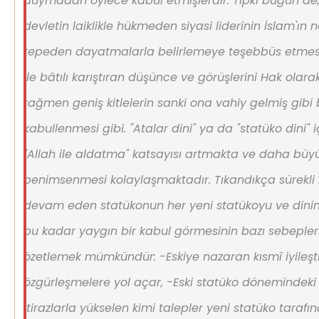
duymadan öylece kabul etmişlerdir. Tıpkı bugün de, 
devletin laiklikle hükmeden siyasi liderinin İslam'ın 
tepeden dayatmalarla belirlemeye teşebbüs etme
ile bâtılı karıştıran düşünce ve görüşlerini Hak ola
rağmen geniş kitlelerin sanki ona vahiy gelmiş gibi b
kabullenmesi gibi. "Atalar dini" ya da "statüko dini" 
"Allah ile aldatma" katsayısı artmakta ve daha büyü
benimsenmesi kolaylaşmaktadır. Tıkandıkça sürekli 
devam eden statükonun her yeni statükoyu ve dini
bu kadar yaygın bir kabul görmesinin bazı sebepleri
özetlemek mümkündür: -Eskiye nazaran kısmî iyileş
özgürleşmelere yol açar, -Eski statüko dönemindeki
itirazlarla yükselen kimi talepler yeni statüko tarafın