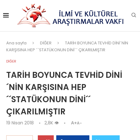
Ana sayfa
DİĞER
TARİH BOYUNCA TEVHİD DİNİ´NİN
KARŞISINA HEP ´´STATÜKONUN DİNİ´´ ÇIKARILMIŞTIR
DİĞER
TARİH BOYUNCA TEVHİD DİNİ
´NİN KARŞISINA HEP
´´STATÜKONUN DİNİ´´
ÇIKARILMIŞTIR
19 Nisan 2018
2,8K
👁
A+
A-