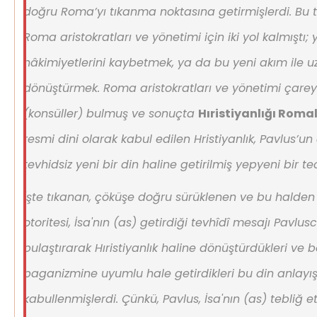
doğru Roma’yı tıkanma noktasına getirmişlerdi. Bu
Roma aristokratları ve yönetimi için iki yol kalmıştı; y
hâkimiyetlerini kaybetmek, ya da bu yeni akım ile u
dönüştürmek. Roma aristokratları ve yönetimi çarey
(konsüller) bulmuş ve sonuçta
Hıristiyanlığı Romal
resmi dini olarak kabul edilen Hristiyanlık, Pavlus’un
tevhidsiz yeni bir din haline getirilmiş yepyeni bir teol
İşte tıkanan, çöküşe doğru sürüklenen ve bu halde
otoritesi, İsa'nın (as) getirdiği tevhîdî mesajı Pavlusc
bulaştırarak Hıristiyanlık haline dönüştürdükleri ve
paganizmine uyumlu hale getirdikleri bu din anlayı
kabullenmişlerdi. Çünkü, Pavlus, İsa'nın (as) tebliğ et