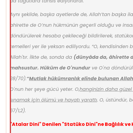
da tağutlara tahsis ediyorlardı.
Aynı şekilde, başka ayetlerde de, Allah’tan başka i
ahirette de O’nun hükmünün geçerli olduğu ve insa
döndürülerek hesaba çekileceği bildirilerek, statük
temelleri yer ile yeksan ediliyordu.
“O, kendisinden 
Allah'tır. İlkte de, sonda da
(dünyâda da, âhirette 
mahsustur. Hüküm de O'nundur
ve O'na döndürüle
28/70).
“
Mutlak hükümranlık elinde bulunan Alla
O'nun her şeye gücü yeter. O,
hanginizin daha güzel
sınamak için ölümü ve hayatı yarattı
. O, üstündür, 
67/1,2).
"Atalar Dini" Denilen "Statüko Dini"ne Bağlılık ve K