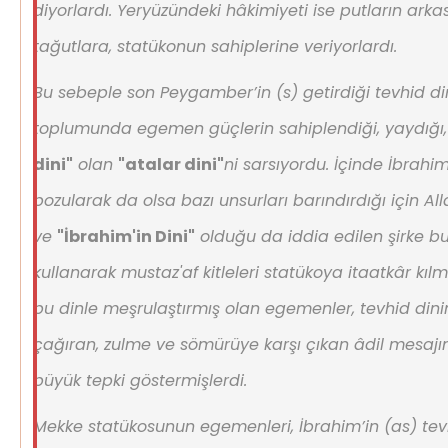
diyorlardı. Yeryüzündeki hâkimiyeti ise putların arka
tağutlara, statükonun sahiplerine veriyorlardı.
Bu sebeple son Peygamber’in (s) getirdiği tevhid din
toplumunda egemen güçlerin sahiplendiği, yaydığı
dini"
olan
"atalar dini"
ni sarsıyordu. İçinde İbrahim
bozularak da olsa bazı unsurları barındırdığı için All
ve
"İbrahim'in Dini"
olduğu da iddia edilen şirke bu
kullanarak mustaz'af kitleleri statükoya itaatkâr kıl
bu dinle meşrulaştırmış olan egemenler, tevhid dinin
çağıran, zulme ve sömürüye karşı çıkan âdil mesajı
büyük tepki göstermişlerdi.
Mekke statükosunun egemenleri, İbrahim’in (as) tevhi