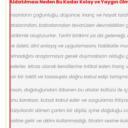
Aldatılması Neden Bu Kadar Kolay ve Yaygın Ol
İnsanların çoğunluğu, düşünce, inanç ve hayat tarzl
atalarından, babalarından tevarüsen devraldıkları ge
birikimle oluştururlar. Tarihi birikimi ya da geleneği,
ve âdeti, dinî anlayış ve uygulamasını, hakikatle m
olmadığını araştırmaya gerek duymaksızın olduğu g
ederler. Miras olarak kendilerine intikal eden inanç 
kör bir taklit ve taassupla doğru kabul edip tartışm
İnsan, doğduğundan itibaren bu atalar kültürü ile i
onu kanıksar, kutsal kabul eder ve sorgulama ihtiya
Yüzyıllardır dönen çarkın bir dişlisi, içine doğduğu ca
haline gelir ve aklını kullanmadığı, fıtratın sesine k