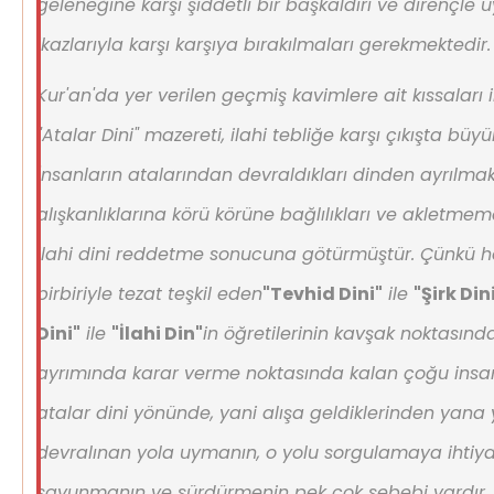
geleneğine karşı şiddetli bir başkaldırı ve dirençle u
ikazlarıyla karşı karşıya bırakılmaları gerekmektedir
Kur'an'da yer verilen geçmiş kavimlere ait kıssaları 
"Atalar Dini" mazereti, ilahi tebliğe karşı çıkışta büy
İnsanların atalarından devraldıkları dinden ayrılmak 
alışkanlıklarına körü körüne bağlılıkları ve akletmem
ilahi dini reddetme sonucuna götürmüştür. Çünkü
birbiriyle tezat teşkil eden
"Tevhid Dini"
ile
"Şirk Din
Dini"
ile
"İlahi Din"
in öğretilerinin kavşak noktasında
ayrımında karar verme noktasında kalan çoğu insanlar
atalar dini yönünde, yani alışa geldiklerinden yana
devralınan yola uymanın, o yolu sorgulamaya ihti
savunmanın ve sürdürmenin pek çok sebebi vardır. 