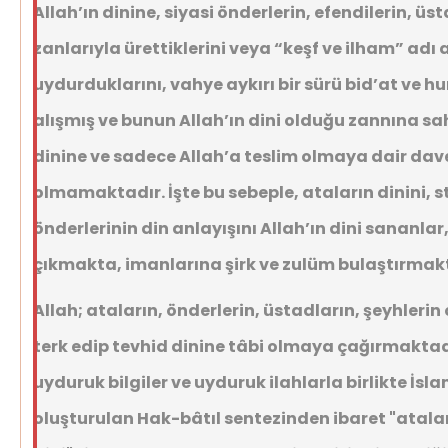
Allah’ın dinine, siyasi önderlerin, efendilerin, üs
zanlarıyla ürettiklerini veya “keşf ve ilham” adı
uydurduklarını, vahye aykırı bir sürü bid’at ve h
alışmış ve bunun Allah’ın dini olduğu zannına sa
dinine ve sadece Allah’a teslim olmaya dair dav
olmamaktadır. İşte bu sebeple, ataların dinini, st
önderlerinin din anlayışını Allah’ın dini sananlar
çıkmakta, imanlarına şirk ve zulüm bulaştırmakt
Allah; ataların, önderlerin, üstadların, şeyhlerin 
terk edip tevhid dinine tâbi olmaya çağırmaktadı
uyduruk bilgiler ve uyduruk ilahlarla birlikte İsl
oluşturulan Hak-bâtıl sentezinden ibaret "atalar