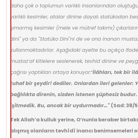
daha çok o toplumun varlıklı insanlarından oluştuğ
varlıklı kesimler, atalar dinine dayalı statükodan be
şımarmış kesimler (mele ve mütref takımı) çıkarları
dini" ya da "Statüko Dini"ni de ve ona inanan mustaz’
kullanmaktadırlar. Aşağıdaki ayette bu açıkça ifade ed
mustaz’af kitlelere seslenerek, tevhid dinine ve pey
çağrısı yaptıkları ortaya konuyor:
“
İlâhları, tek bir 
tuhaf bir şeydir! dediler. Onlardan ileri gelenler: 
bağlılıkta direnin, sizden istenen şüphesiz budur
işitmedik. Bu, ancak bir uydurmadır…"
(Sad: 38/5
Tek Allah’a kulluk yerine, O’nunla beraber birta
alışmış olanların tevhîdî inancı benimsemeleri 