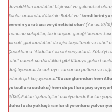
devraldıkları ibadetleri biçimsel ve geleneksel olarak
Bunlar arasında, Kâbe'nin Rabbi ve
"kendilerini ya
evrenin yaratıcısı ve yöneticisi olan"
(Yunus: 10/31)
inancına sahiptiler, bu inançları gereği "kurban ke
kılmak" gibi ibadetleri de içini boşaltarak ve tahrif 
Çocuklarına "Abdullah" ismini veriyorlardı. Kâbe'yi 
tahrif ederek sürdürdükleri gibi Kâbeye gelen hacıl
dağıtıyorlardı. Ancak aynı zamanda putlara ve tağ
ederek şirk koşuyorlardı.
"Kazançlarından hem Allah
yoksullara sadaka) hem de putlara pay ayırıyorl
6/136).Putları "şefaatçiler" ediniyorlardı. Bunları yap
daha fazla yaklaştırsınlar diye onlara yalvarıyo