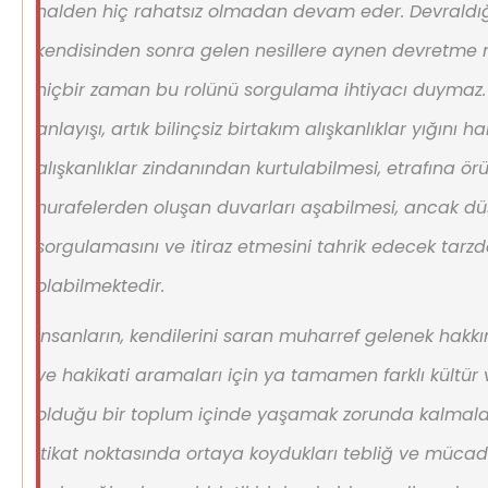
halden hiç rahatsız olmadan devam eder. Devraldığ
kendisinden sonra gelen nesillere aynen devretme 
hiçbir zaman bu rolünü sorgulama ihtiyacı duymaz. 
anlayışı, artık bilinçsiz birtakım alışkanlıklar yığını ha
alışkanlıklar zindanından kurtulabilmesi, etrafına ör
hurafelerden oluşan duvarları aşabilmesi, ancak dü
sorgulamasını ve itiraz etmesini tahrik edecek tar
olabilmektedir.
İnsanların, kendilerini saran muharref gelenek hakk
ve hakikati aramaları için ya tamamen farklı kültü
olduğu bir toplum içinde yaşamak zorunda kalmala
itikat noktasında ortaya koydukları tebliğ ve müca