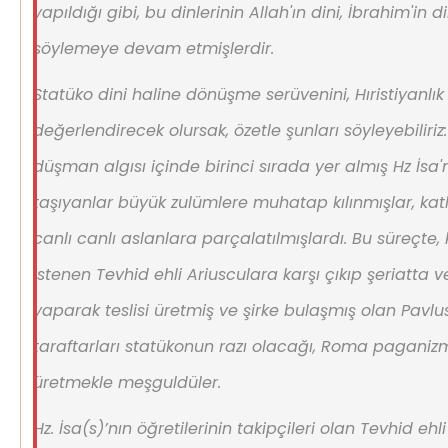
yapıldığı gibi, bu dinlerinin Allah'ın dini, İbrahim'in
söylemeye devam etmişlerdir.
Statüko dini haline dönüşme serüvenini, Hıristiyanlık
değerlendirecek olursak, özetle şunları söyleyebiliri
düşman algısı içinde birinci sırada yer almış Hz İsa'
taşıyanlar büyük zulümlere muhatap kılınmışlar, katl
canlı canlı aslanlara parçalatılmışlardı. Bu süreçte,
istenen Tevhid ehli Ariusculara karşı çıkıp şeriatta 
yaparak teslisi üretmiş ve şirke bulaşmış olan Pavl
taraftarları statükonun razı olacağı, Roma paganiz
üretmekle meşguldüler.
Hz. İsa(s)’nın öğretilerinin takipçileri olan Tevhid e