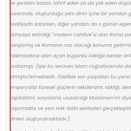
ve şeriatını bozan, tahrif eden ya da yok eden düşü
sürecinde, oluşturduğu yeni dinin içine bir yandan g
İsrailiyyâtı katarken, diğer yandan da o günün e
dünyaya estirdiği "modern cahiliye"si olan Roma p
karıştırmış ve Romanın razı olacağı konuma getirmişt
hâkimiyetine alan açan bugünkü laikliğe benzer anl
aralamıştı. (İşte bu serüven İslam coğrafyasında d
etmiştir/etmektedir. Özellikle son yüzyıldan bu y
emperyalist küresel güçlerin sekülerizmi, laikliği, dem
kapitalizmi, sosyalizmi, ulusalcılığı Müslüman'ım diyen
taşınmakta ve yeni Hak-bâtıl sentezleri gerçekleştiri
dinleri oluşturulmaktadır.).