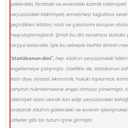
göklerdeki, fıtrattaki ve evrendeki kozmik hâkimiyet
yeryüzündeki hâkimiyeti, emretmeyi tağutlara veren ş
geçirdikleri iktidarı, rantı ve çıkarlarını koruyan stat
meşrulaştırmışlardı. Şimdi bu din sarsılınca statüko 
karşıya kalacaktı. İşte bu sebeple tevhid dininin mesa
"Statükonun dini"
, hep Allah’ın yeryüzündeki hâki
engellemeye çalışmıştır. Özellikle de, statükonun sah
etsin diye, siyasal, ekonomik, hukuki toplumsal, kam
vahyinin hükmetmesine engel olmaya yönelmiştir. 
hâkimiyet alanı olarak ilan edip yeryüzündeki ilahl
bırakarak Allah’ın göklerdeki ve evrenin işleyişindek
lütfeder gibi bir tutum içine girmiştir.