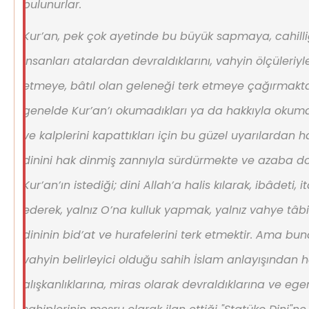
bulunurlar.
Kur’an, pek çok ayetinde bu büyük sapmaya, cahilli
insanları atalardan devraldıklarını, vahyin ölçüleriy
etmeye, bâtıl olan geleneği terk etmeye çağırmakta
genelde Kur’an’ı okumadıkları ya da hakkıyla okumad
ve kalplerini kapattıkları için bu güzel uyarılardan ha
dinini hak dinmiş zannıyla sürdürmekte ve azaba do
Kur’an’ın istediği; dini Allah’a halis kılarak, ibâdeti,
ederek, yalnız O’na kulluk yapmak, yalnız vahye tâbi
dininin bid’at ve hurafelerini terk etmektir. Ama 
vahyin belirleyici olduğu sahih İslam anlayışından 
alışkanlıklarına, miras olarak devraldıklarına ve e