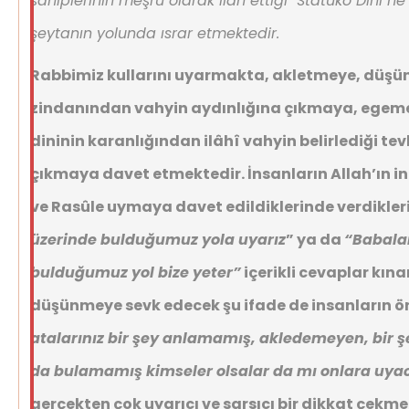
sahiplerinin meşru olarak ilan ettiği "Statüko Dini"n
şeytanın yolunda ısrar etmektedir.
Rabbimiz kullarını uyarmakta, akletmeye, düşü
zindanından vahyin aydınlığına çıkmaya, egeme
dininin karanlığından ilâhî vahyin belirlediği tev
çıkmaya davet etmektedir. İnsanların Allah’ın in
ve Rasûle uymaya davet edildiklerinde verdikler
üzerinde bulduğumuz yola uyarız
” ya da
“Babalar
bulduğumuz yol bize yeter”
içerikli cevaplar kın
düşünmeye sevk edecek şu ifade de insanların 
atalarınız bir şey anlamamış, akledemeyen, bir 
da bulamamış kimseler olsalar da mı onlara uya
gerçekten çok uyarıcı ve sarsıcı bir dikkat çekm