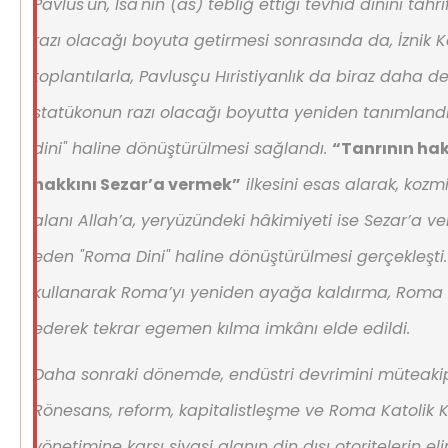
Pavlus'un, İsa'nın (as) tebliğ ettiği tevhid dinini tah
razı olacağı boyuta getirmesi sonrasında da, İznik K
toplantılarla, Pavlusçu Hıristiyanlık da biraz daha değ
statükonun razı olacağı boyutta yeniden tanımlandı
dini" haline dönüştürülmesi sağlandı.
“Tanrının hak
hakkını Sezar’a vermek”
ilkesini esas alarak, kozm
alanı Allah’a, yeryüzündeki hâkimiyeti ise Sezar’a ver
eden "Roma Dini" haline dönüştürülmesi gerçekleşti.
kullanarak Roma’yı yeniden ayağa kaldırma, Roma 
ederek tekrar egemen kılma imkânı elde edildi.
Daha sonraki dönemde, endüstri devrimini müteakip
Rönesans, reform, kapitalistleşme ve Roma Katolik Ki
yönetimine karşı siyasi alanın din dışı otoritelerin 