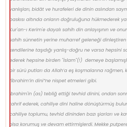
yanlışları, bidât ve hurafeleri de dinin aslından say
baskısı altında onların doğruluğuna hükmederek y
Kur'an-ı Kerim'e dayalı sahih din anlayışının ve on
sahih sünnetin yerine muharref geleneği dinleştiren 
kendilerine taşıdığı yanlış-doğru ne varsa hepsini
ederek hepsine birden "İslam"(!) demeye başlamışlar
bir sürü putları da Allah’a eş koşmalarına rağmen, ke
“İbrahim’in dini”ne nispet etmeleri gibi.
İbrahim'in (as) tebliğ ettiği tevhid dinini, ondan son
tahrif ederek, cahiliye dini haline dönüştürmüş bul
cahiliye toplumu, tevhid dininden bazı şiarları ve k
olsa korumuş ve devam ettirmişlerdi. Mekke putperes