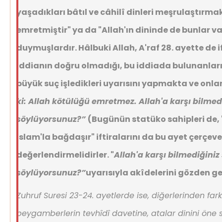
yaşadıkları bâtıl ve câhilî dinleri meşrulaştırmak
emretmiştir" ya da "Allah'ın dininde de bunlar va
duymuşlardır. Hâlbuki Allah, A'raf 28. ayette de i
iddianın doğru olmadığı, bu iddiada bulunanların
büyük suç işledikleri uyarısını yapmakta ve onl
ki: Allah kötülüğü emretmez. Allah'a karşı bilmedi
söylüyorsunuz?”
(Bugünün statüko sahipleri de, 
İslam'la bağdaşır" iftiralarını da bu ayet çerçev
değerlendirmelidirler. "
Allah'a karşı bilmediğiniz
söylüyorsunuz?”
uyarısıyla akîdelerini gözden geç
Zuhruf Suresi 23-24. ayetlerde ise, diğerlerinden farkl
peygamberlerin tevhîdî davetine, atalar dinini öne s