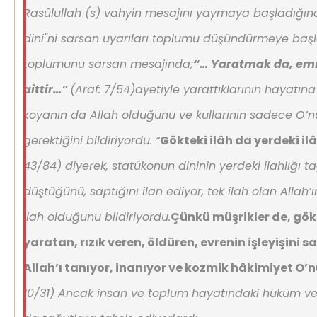
Rasûlullah (s) vahyin mesajını yaymaya başladığınd
dini"ni sarsan uyarıları toplumu düşündürmeye başla
toplumunu sarsan mesajında;
“… Yaratmak da, em
aittir…”
(Araf: 7/54)ayetiyle yarattıklarının hayat
koyanın da Allah olduğunu ve kullarının sadece O’
gerektiğini bildiriyordu
.
“
Gökteki ilâh da yerdeki il
43/84) diyerek, statükonun dininin yerdeki ilahlığı t
düştüğünü, saptığını ilan ediyor, tek ilah olan Allah
ilah olduğunu bildiriyordu.
Çünkü müşrikler de, gökl
yaratan, rızık veren, öldüren, evrenin işleyişini
Allah’ı tanıyor, inanıyor ve kozmik hâkimiyet O’
10/31) Ancak insan ve toplum hayatındaki hüküm ve