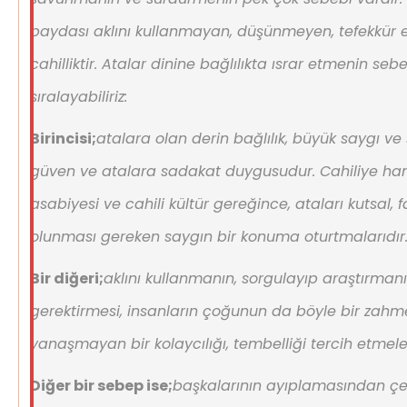
paydası aklını kullanmayan, düşünmeyen, tefekkür 
cahilliktir. Atalar dinine bağlılıkta ısrar etmenin seb
sıralayabiliriz:
Birincisi;
atalara olan derin bağlılık, büyük saygı 
güven ve atalara sadakat duygusudur. Cahiliye ha
asabiyesi ve cahili kültür gereğince, ataları kutsal, f
olunması gereken saygın bir konuma oturtmalarıdır
Bir diğeri;
aklını kullanmanın, sorgulayıp araştırmanı
gerektirmesi, insanların çoğunun da böyle bir zah
yanaşmayan bir kolaycılığı, tembelliği tercih etmeler
Diğer bir sebep ise;
başkalarının ayıplamasından çek