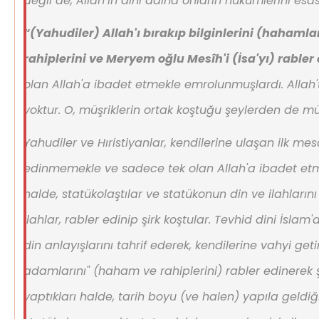
değil de, Allah’ın dini adına onların hükümlerini esas
“
(Yahudiler) Allah'ı bırakıp bilginlerini (hahamlar
rahiplerini ve Meryem oğlu Mesîh'i (İsa'yı) rabler 
olan Allah'a ibadet etmekle emrolunmuşlardı. Allah'
yoktur. O, müşriklerin ortak koştuğu şeylerden de mü
Yahudiler ve Hıristiyanlar, kendilerine ulaşan ilk me
edinmemekle ve sadece tek olan Allah'a ibadet et
halde, statükolaştılar ve statükonun din ve ilahlarını 
ilahlar, rabler edinip şirk koştular. Tevhid dini İslam
din anlayışlarını tahrif ederek, kendilerine vahyi ge
adamlarını" (haham ve rahiplerini) rabler edinerek ş
yaptıkları halde, tarih boyu (ve halen) yapıla geldi