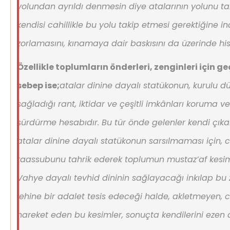
yolundan ayrıldı denmesin diye atalarının yolunu ta
kendisi cahillikle bu yolu takip etmesi gerektiğine 
zorlamasını, kınamaya dair baskısını da üzerinde hi
Özellikle toplumların önderleri, zenginleri için ge
sebep ise;
atalar dinine dayalı statükonun, kurulu dü
sağladığı rant, iktidar ve çeşitli imkânları koruma 
sürdürme hesabıdır. Bu tür önde gelenler kendi çıkar
atalar dinine dayalı statükonun sarsılmaması için, c
taassubunu tahrik ederek toplumun mustaz’af kesimle
Vahye dayalı tevhid dininin sağlayacağı inkılap bu z
lehine bir adalet tesis edeceği halde, akletmeyen, 
hareket eden bu kesimler, sonuçta kendilerini ezen