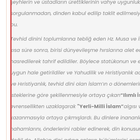
şeyhlerin ve üstadların ürettiklerinin vahye uygunl
sorgulanmadan, dinden kabul edilip taklit edilmes
bu.
Tevhid dinini toplumlarına tebliğ eden Hz. Musa ve İ
kısa süre sonra, birisi dünyevileşme hırslarına alet e
hasredilerek tahrif edildiler. Böylece statükonun ve
uygun hale getirildiler ve Yahudilik ve Hıristiyanlık ad
ve Hıristiyanlık, tevhid dini olan İslam’ın o dönemler
isteklerine göre şekillenmesiyle ortaya çıkan
“Ilımlı 
evrensellikten uzaklaşarak
"Yerli-Milli İslam”
algısı 
kazanmasıyla ortaya çıkmışlardı. Bu dinlere inananlar
hahamlarını, önderlerini rabler edinerek, din konusu