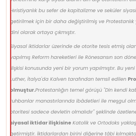
Hıristiyanlık bu sefer de kapitalizme ve seküler siy
getirilmek için bir daha değiştirilmiş ve Protestanlık
dini olarak ortaya çıkmıştır.
Siyasal iktidarlar üzerinde de otorite tesis etmiş olan
yapılmış Reform hareketleri ile Rönesansın son dön
ilişkisi konusunda yeni bir yorum yapılmıştır. Bu ye
Luther, İtalya'da Kalven tarafından temsil edilen
Pro
olmuştur.
Protestanlığın temel görüşü
"Din kendi ka
ruhbanlar manastırlarında ibâdetleri ile meşgul olm
otoritesi sadece devletin olmalıdır"
şeklinde özetleneb
siyasal iktidar ilişkisine
Katolik ve Ortodoks yaklaş
getirmiştir. İktidarlardan birini diğerine tâbi kılmakt