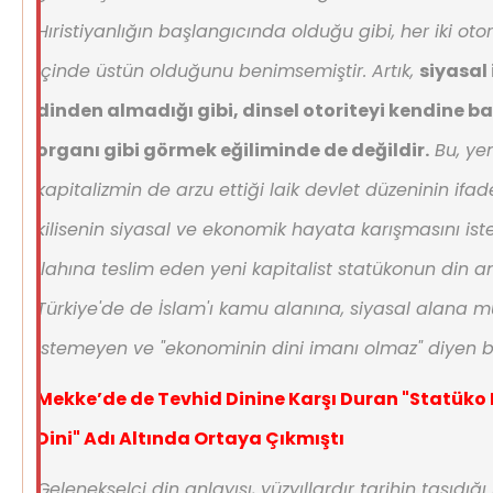
Hıristiyanlığın başlangıcında olduğu gibi, her iki otor
içinde üstün olduğunu benimsemiştir. Artık,
siyasal
dinden almadığı gibi, dinsel otoriteyi kendine b
organı gibi görmek eğiliminde de değildir.
Bu, yen
kapitalizmin de arzu ettiği laik devlet düzeninin ifad
kilisenin siyasal ve ekonomik hayata karışmasını i
ilahına teslim eden yeni kapitalist statükonun din an
Türkiye'de de İslam'ı kamu alanına, siyasal alana 
istemeyen ve "ekonominin dini imanı olmaz" diyen bir
Mekke’de de Tevhid Dinine Karşı Duran "Statüko 
Dini" Adı Altında Ortaya Çıkmıştı
Gelenekselci din anlayışı, yüzyıllardır tarihin taşıdığ