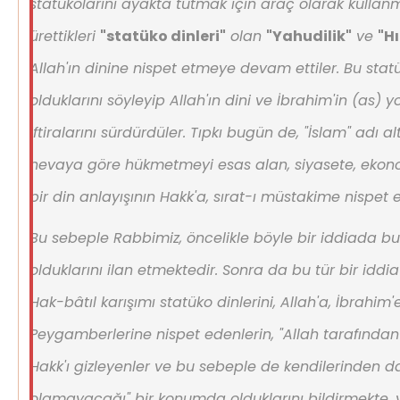
statükolarını ayakta tutmak için araç olarak kullan
ürettikleri
"statüko dinleri"
olan
"Yahudilik"
ve
"Hı
Allah'ın dinine nispet etmeye devam ettiler. Bu statü
olduklarını söyleyip Allah'ın dini ve İbrahim'in (as) 
iftiralarını sürdürdüler. Tıpkı bugün de, "İslam" adı alt
hevaya göre hükmetmeyi esas alan, siyasete, ekon
bir din anlayışının Hakk'a, sırat-ı müstakime nispet e
Bu sebeple Rabbimiz, öncelikle böyle bir iddiada bu
olduklarını ilan etmektedir. Sonra da bu tür bir iddi
Hak-bâtıl karışımı statüko dinlerini, Allah'a, İbrahim
Peygamberlerine nispet edenlerin, "Allah tarafından k
Hakk'ı gizleyenler ve bu sebeple de kendilerinden 
olamayacağı" bir konumda olduklarını bildirmekte, ya