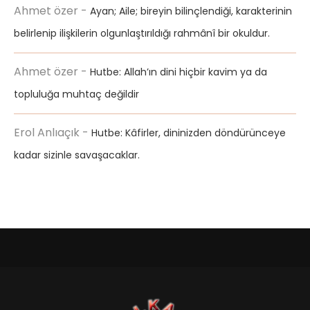
Ahmet özer
-
Ayan; Aile; bireyin bilinçlendiği, karakterinin
belirlenip ilişkilerin olgunlaştırıldığı rahmânî bir okuldur.
Ahmet özer
-
Hutbe: Allah’ın dini hiçbir kavim ya da
topluluğa muhtaç değildir
Erol Anlıaçık
-
Hutbe: Kâfirler, dininizden döndürünceye
kadar sizinle savaşacaklar.