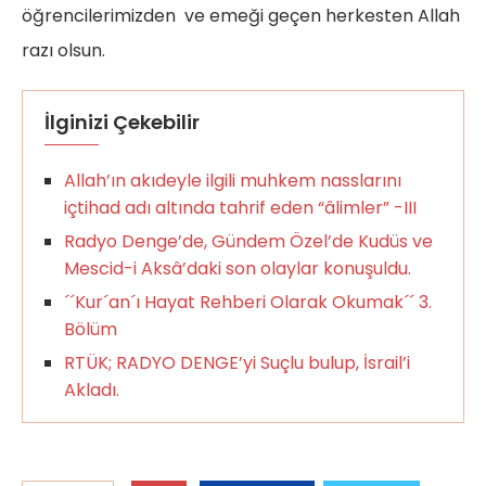
öğrencilerimizden ve emeği geçen herkesten Allah
razı olsun.
İlginizi Çekebilir
Allah’ın akıdeyle ilgili muhkem nasslarını
içtihad adı altında tahrif eden “âlimler” -III
Radyo Denge’de, Gündem Özel’de Kudüs ve
Mescid-i Aksâ’daki son olaylar konuşuldu.
´´Kur´an´ı Hayat Rehberi Olarak Okumak´´ 3.
Bölüm
RTÜK; RADYO DENGE’yi Suçlu bulup, İsrail’i
Akladı.