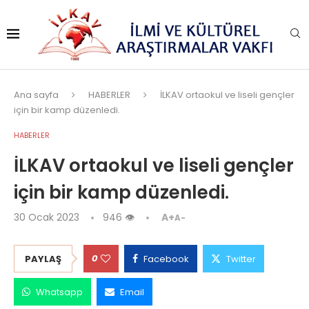
Ana sayfa
HABERLER
İLKAV ortaokul ve liseli gençler
için bir kamp düzenledi.
HABERLER
İLKAV ortaokul ve liseli gençler
için bir kamp düzenledi.
30 Ocak 2023
946
👁
A+
A-
0
PAYLAŞ
Facebook
Twitter
Whatsapp
Email