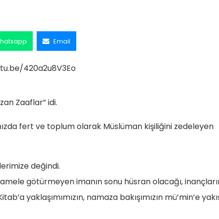
hatsapp
Email
utu.be/420a2u8V3Eo
an Zaaflar” idi.
zda fert ve toplum olarak Müslüman kişiliğini zedeleyen
lerimize değindi.
ih amele götürmeyen imanın sonu hüsran olacağı, inançları
n, Kitab’a yaklaşımımızın, namaza bakışımızın mü’min’e yakı