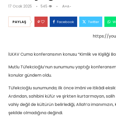
17 Ocak 2025
545
👁
A+
A-
0
PAYLAŞ
Facebook
Twitter
W
https://yo
İLKAV Cuma konferansının konusu “Kimlik ve Kişiliği Boz
Mutlu Tüfekcioğlu’nun sunumunu yaptığı konferansımı
konular gündem oldu.
Tüfekcioğlu sunumunda; ilk önce imâni ve itikâdi eksik
Ardından, sahibini küfür ve şirkten kurtarmayan, sal
vahiy değil de kültürün belirlediği, Allah’a imanımızı
şekilde olmadığına değindi.