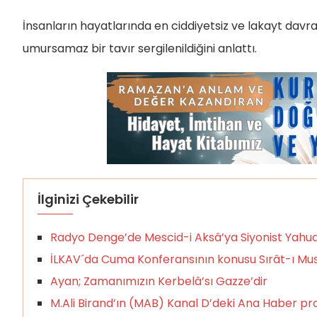
İnsanların hayatlarında en ciddiyetsiz ve lakayt davr
umursamaz bir tavır sergilenildiğini anlattı.
İlginizi Çekebilir
Radyo Denge’de Mescid-i Aksâ’ya Siyonist Yahudil
İLKAV´da Cuma Konferansının konusu Sırât-ı Mus
Ayan; Zamanımızın Kerbelâ’sı Gazze’dir
M.Ali Birand’ın (MAB) Kanal D’deki Ana Haber p