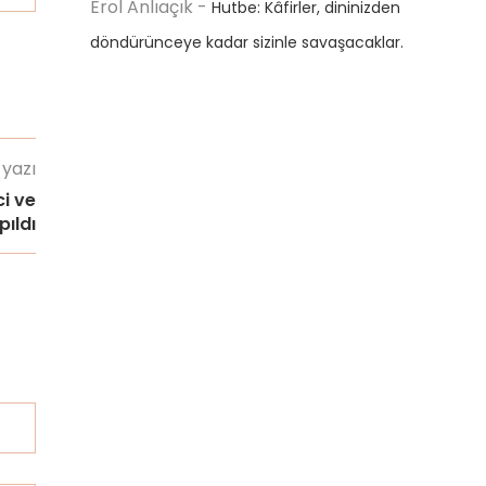
Erol Anlıaçık
-
Hutbe: Kâfirler, dininizden
döndürünceye kadar sizinle savaşacaklar.
 yazı
i ve
pıldı