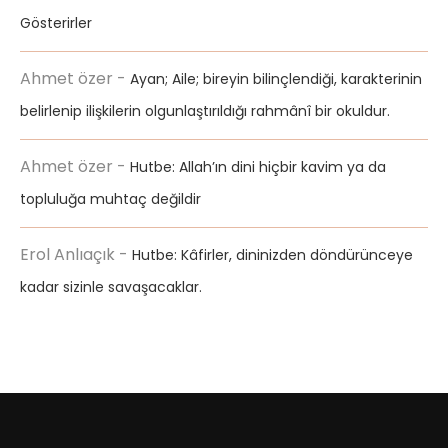
Gösterirler
Ahmet özer
-
Ayan; Aile; bireyin bilinçlendiği, karakterinin
belirlenip ilişkilerin olgunlaştırıldığı rahmânî bir okuldur.
Ahmet özer
-
Hutbe: Allah’ın dini hiçbir kavim ya da
topluluğa muhtaç değildir
Erol Anlıaçık
-
Hutbe: Kâfirler, dininizden döndürünceye
kadar sizinle savaşacaklar.