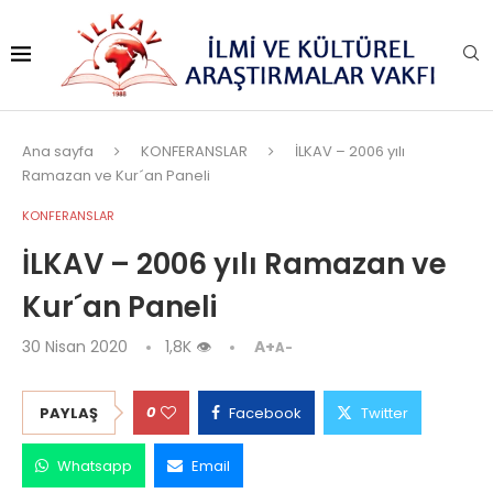
Ana sayfa
KONFERANSLAR
İLKAV – 2006 yılı
Ramazan ve Kur´an Paneli
KONFERANSLAR
İLKAV – 2006 yılı Ramazan ve
Kur´an Paneli
30 Nisan 2020
1,8K
👁
A+
A-
0
PAYLAŞ
Facebook
Twitter
Whatsapp
Email