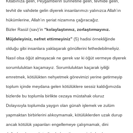
Kitabınıza gelin, Peygamberin sünnetine gelin, tevhide gelin,
tevhit de vahdete gelin diyerek insanlarımızı yalınızca Allah’ın
hükümlerine, Allah’ın şeriat nizamına çağıracağız.
Bizler Rasül (sav)’in
“kolaylaştırınız, zorlaştırmayınız.
Müjdeleyiniz, nefret ettirmeyiniz”
(5) hadisi örnekliğinde
olduğu gibi insanlara yaklaşarak gönüllerini fethedebilmeliyiz.
Nasıl olsa öğüt almayacak ne gerek var ki öğüt vermeye diyerek
sorumluluktan kaçamayız. Sorumluluktan kaçarak iyiliği
emretmek, kötülükten nehyetmek görevimizi yerine getirmeyip
toplum içinde meydana gelen kötülüklere sessiz kaldığımızda
bizlerde bu toplumla birlikte cezaya müstahak oluruz
Dolayısıyla toplumda yaygın olan günah işlemek ve zulüm
yapmaktan birbirlerini alıkoymamak, kötülüklerden uzak durup
ancak kötülük yapanları engellemeye çalışmamak, dini