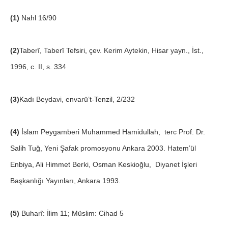
(1)
Nahl 16/90
(2)
Taberî, Taberî Tefsiri, çev. Kerim Aytekin, Hisar yayn., İst.,
1996, c. II, s. 334
(3)
Kadı Beydavi, envarü’t-Tenzil, 2/232
(4)
İslam Peygamberi Muhammed Hamidullah, terc Prof. Dr.
Salih Tuğ, Yeni Şafak promosyonu Ankara 2003. Hatem’ül
Enbiya, Ali Himmet Berki, Osman Keskioğlu, Diyanet İşleri
Başkanlığı Yayınları, Ankara 1993.
(5)
Buharî: İlim 11; Müslim: Cihad 5