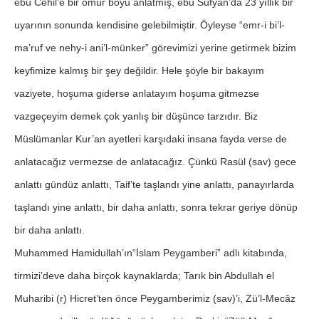
ebu Cehil’e bir ömür boyu anlatmış, ebu Süfyan’da 23 yıllık bir
uyarının sonunda kendisine gelebilmiştir. Öyleyse “emr-i bi’l-
ma’ruf ve nehy-i ani’l-münker” görevimizi yerine getirmek bizim
keyfimize kalmış bir şey değildir. Hele şöyle bir bakayım
vaziyete, hoşuma giderse anlatayım hoşuma gitmezse
vazgeçeyim demek çok yanlış bir düşünce tarzıdır. Biz
Müslümanlar Kur’an ayetleri karşıdaki insana fayda verse de
anlatacağız vermezse de anlatacağız. Çünkü Rasül (sav) gece
anlattı gündüz anlattı, Taif’te taşlandı yine anlattı, panayırlarda
taşlandı yine anlattı, bir daha anlattı, sonra tekrar geriye dönüp
bir daha anlattı.
Muhammed Hamidullah’ın“İslam Peygamberi” adlı kitabında,
tirmizi’deve daha birçok kaynaklarda; Tarık bin Abdullah el
Muharibi (r) Hicret’ten önce Peygamberimiz (sav)’i, Zü’l-Mecâz