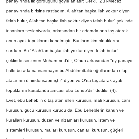
panayırında ilk gördüğünü şöyle anlatır: Derki, “Zü’l-Mecâz
panayırında birisine rastladım. Allah’tan başka ilah yoktur diyen
felah bulur, Allah’tan başka ilah yoktur diyen felah bulur” şeklinde
insanlara sesleniyordu, arkasından bir adamda ona taş atarak
onun ayak topuklarını kanatmıştı. Bunların kim olduklarını
sordum. Bu “Allah’tan başka ilah yoktur diyen felah bulur“
şeklinde seslenen Muhammed’dir, O’nun arkasından “ey panayır
halkı bu adama inanmayın bu Abdülmuttalib oğullarından olup
atalarının dinindensapmıştır” diyen ve O’na taş atarak ayak
topuklarını kanatanda amcası ebu Leheb’dir” dediler (4).
Evet, ebu Leheb’in o taş atan elleri kurusun, malı kurusun, canı
kurusun, gücü kurusun kurudu da. Ebu Leheblerin kanun ve
kuralları kurusun, düzen ve nizamları kurusun, istem ve
sistemleri kurusun, malları kurusun, canları kurusun, güçleri