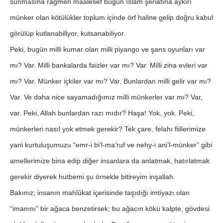
sunmasına rağmen maalesef bugün İslam şeriatına aykırı
münker olan kötülükler toplum içinde örf haline gelip doğru kabul
görülüp kutlanabiliyor, kutsanabiliyor.
Peki, bugün milli kumar olan milli piyango ve şans oyunları var
mı? Var. Milli bankalarda faizler var mı? Var. Milli zina evleri var
mı? Var. Münker içkiler var mı? Var. Bunlardan milli gelir var mı?
Var. Ve daha nice sayamadığımız milli münkerler var mı? Var,
var. Peki, Allah bunlardan razı mıdır? Haşa! Yok, yok. Peki,
münkerleri nasıl yok etmek gerekir? Tek çare, felahı fiillerimize
yani kurtuluşumuzu “emr-i bi’l-ma’ruf ve nehy-i ani’l-münker” gibi
amellerimize bina edip diğer insanlara da anlatmak, hatırlatmak
gerekir diyerek hutbemi şu örnekle bitireyim inşallah.
Bakınız; insanın mahlûkat içerisinde taşıdığı imtiyazı olan
“imanını” bir ağaca benzetirsek; bu ağacın kökü kalpte, gövdesi