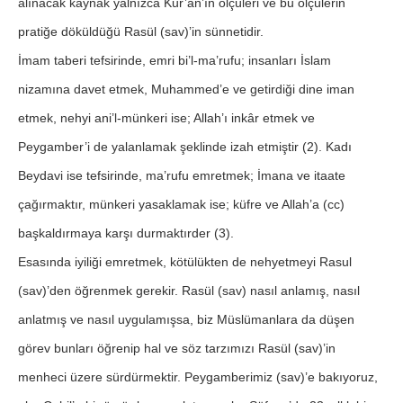
alınacak kaynak yalnızca Kur’an’ın ölçüleri ve bu ölçülerin
pratiğe döküldüğü Rasül (sav)’in sünnetidir.
İmam taberi tefsirinde, emri bi’l-ma’rufu; insanları İslam
nizamına davet etmek, Muhammed’e ve getirdiği dine iman
etmek, nehyi ani’l-münkeri ise; Allah’ı inkâr etmek ve
Peygamber’i de yalanlamak şeklinde izah etmiştir (2). Kadı
Beydavi ise tefsirinde, ma’rufu emretmek; İmana ve itaate
çağırmaktır, münkeri yasaklamak ise; küfre ve Allah’a (cc)
başkaldırmaya karşı durmaktırder (3).
Esasında iyiliği emretmek, kötülükten de nehyetmeyi Rasul
(sav)’den öğrenmek gerekir. Rasül (sav) nasıl anlamış, nasıl
anlatmış ve nasıl uygulamışsa, biz Müslümanlara da düşen
görev bunları öğrenip hal ve söz tarzımızı Rasül (sav)’in
menheci üzere sürdürmektir. Peygamberimiz (sav)’e bakıyoruz,