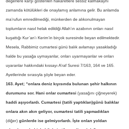
değerlere karşı gösterilen hakaretlere sessiz kalmakaynı
zamanda kötülükleri de onaylamış anlamına gelir. Bu anlamda
ma’rufun emredilmediği, münkerden de alıkonulmayan
toplumların nasıl helak edildiği Allah’ın azabının onları nasıl
kuşattığı Kur’an’ı Kerim’in birçok suresinde beyan edilmektedir.
Mesela, Rabbimiz cumartesi günü balık avlamayı yasakladığı
halde bu yasağa uymayanlar, onları uyarmayanlar ve onları
uyaranlar hakkındaki kıssayı A’raf Suresi 7/163, 164 ve 165.
Ayetlerinde sırasıyla şöyle beyan eder.
163. Ayet; “onlara deniz kıyısında bulunan şehir halkının
durumunu sor. Hani onlar cumartesi
(yasağını çiğneyerek)
haddi aşıyorlardı. Cumartesi (tatili yaptıkları)günü balıklar
onlara akın akın geliyor, cumartesi tatili yapmadıkları
(diğer)
günlerde ise gelmiyorlardı. İşte onları yoldan