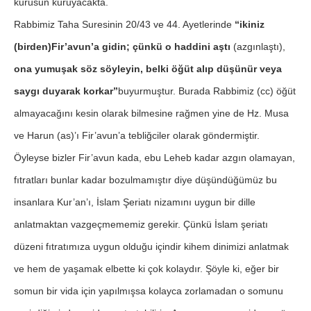
kurusun kuruyacakta.
Rabbimiz Taha Suresinin 20/43 ve 44. Ayetlerinde
“ikiniz
(birden)Fir’avun’a gidin; çünkü o haddini aştı
(azgınlaştı),
ona yumuşak söz söyleyin, belki öğüt alıp düşünür veya
saygı duyarak korkar”
buyurmuştur. Burada Rabbimiz (cc) öğüt
almayacağını kesin olarak bilmesine rağmen yine de Hz. Musa
ve Harun (as)’ı Fir’avun’a tebliğciler olarak göndermiştir.
Öyleyse bizler Fir’avun kada, ebu Leheb kadar azgın olamayan,
fıtratları bunlar kadar bozulmamıştır diye düşündüğümüz bu
insanlara Kur’an’ı, İslam Şeriatı nizamını uygun bir dille
anlatmaktan vazgeçmememiz gerekir. Çünkü İslam şeriatı
düzeni fıtratımıza uygun olduğu içindir kihem dinimizi anlatmak
ve hem de yaşamak elbette ki çok kolaydır. Şöyle ki, eğer bir
somun bir vida için yapılmışsa kolayca zorlamadan o somunu