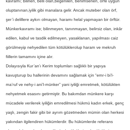
kavramı; bilinen, belli olan,beğenilen, benimsenen, örfe uygun
oluptanınan,iyilik gibi manalara gelir. Ancak muteber olan örf,
şer’i delillere aykırı olmayan, haramı helal yapmayan bir örftür.
Münkerkavramı ise; bilinmeyen, tanınmayan, belirsiz olan, inkâr
edilen, kabul ve tasdik edilmeyen, yasaklanan, yapılması caiz
görülmeyip nehyedilen tüm kötülüklerolup haram ve mekruh
fiillerin tamamını içine alır.
Dolayısıyla Kur’an’ı Kerim toplumları sağlıklı bir yapıya
kavuşturup bu hallerinin devamını sağlamak için “emr-i bi’l-
ma’ruf ve nehy-i ani’l-münker” yani iyiliği emretmek, kötülükten
nehyetmek esasını getirmiştir. Bu bakımdan münkere karşı
mücadele verilerek iyiliğin emredilmesi hükmü kadın erkek, genç
yaşlı, zengin fakir gibi bir ayrım gözetmeden mümin olan herkesi
yakından ilgilendiren hükümlerdir. Bu hükümlerde referans