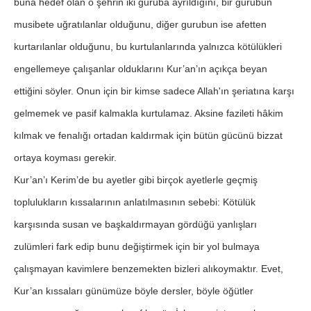
buna hedef olan o şehrin iki guruba ayrıldığını, bir gurubun
musibete uğratılanlar olduğunu, diğer gurubun ise afetten
kurtarılanlar olduğunu, bu kurtulanlarında yalnızca kötülükleri
engellemeye çalışanlar olduklarını Kur’an’ın açıkça beyan
ettiğini söyler. Onun için bir kimse sadece Allah'ın şeriatına karşı
gelmemek ve pasif kalmakla kurtulamaz. Aksine fazileti hâkim
kılmak ve fenalığı ortadan kaldırmak için bütün gücünü bizzat
ortaya koyması gerekir.
Kur’an’ı Kerim’de bu ayetler gibi birçok ayetlerle geçmiş
toplulukların kıssalarının anlatılmasının sebebi: Kötülük
karşısında susan ve başkaldırmayan gördüğü yanlışları
zulümleri fark edip bunu değiştirmek için bir yol bulmaya
çalışmayan kavimlere benzemekten bizleri alıkoymaktır. Evet,
Kur’an kıssaları günümüze böyle dersler, böyle öğütler