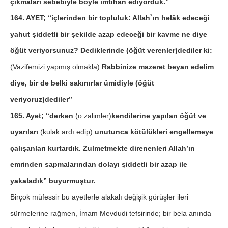
çıkmaları sebebiyle böyle imtihan ediyorduk.”
164. AYET; “içlerinden bir topluluk: Allah`ın helâk edeceği
yahut şiddetli bir şekilde azap edeceği bir kavme ne diye
öğüt veriyorsunuz? Dediklerinde (öğüt verenler)dediler ki:
(Vazifemizi yapmış olmakla)
Rabbinize mazeret beyan edelim
diye, bir de belki sakınırlar ümidiyle (öğüt
veriyoruz)dediler”
165. Ayet; “derken
(o zalimler)
kendilerine yapılan öğüt ve
uyarıları
(kulak ardı edip)
unutunca kötülükleri engellemeye
çalışanları kurtardık. Zulmetmekte direnenleri Allah’ın
emrinden sapmalarından dolayı şiddetli bir azap ile
yakaladık” buyurmuştur.
Birçok müfessir bu ayetlerle alakalı değişik görüşler ileri
sürmelerine rağmen, İmam Mevdudi tefsirinde; bir bela anında