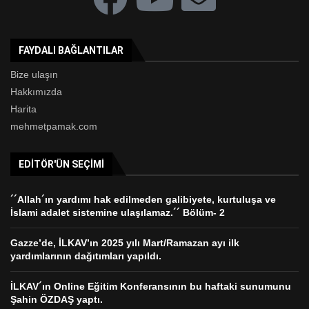
FAYDALI BAĞLANTILAR
Bize ulaşın
Hakkımızda
Harita
mehmetpamak.com
EDITÖR'ÜN SEÇIMI
´´Allah´ın yardımı hak edilmeden galibiyete, kurtuluşa ve
İslami adalet sistemine ulaşılamaz.´´ Bölüm- 2
Gazze’de, İLKAV’ın 2025 yılı Mart/Ramazan ayı ilk
yardımlarının dağıtımları yapıldı.
İLKAV´ın Online Eğitim Konferansının bu haftaki sunumunu
Şahin ÖZDAŞ yaptı.