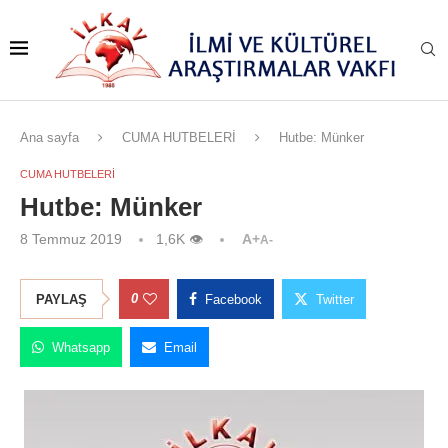
Ana sayfa
CUMA HUTBELERİ
Hutbe: Münker
CUMA HUTBELERİ
Hutbe: Münker
8 Temmuz 2019
1,6K
👁
A+
A-
0
PAYLAŞ
Facebook
Twitter
Whatsapp
Email