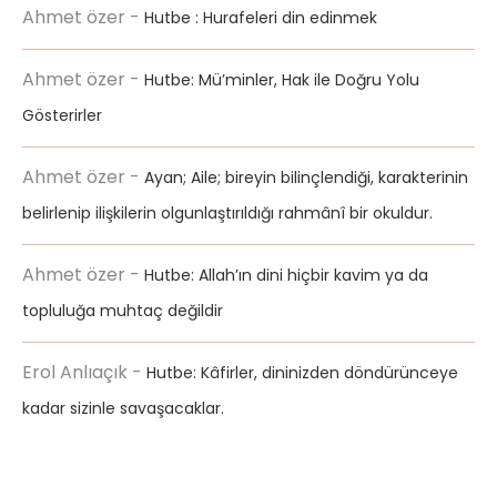
Ahmet özer
-
Hutbe : Hurafeleri din edinmek
Ahmet özer
-
Hutbe: Mü’minler, Hak ile Doğru Yolu
Gösterirler
Ahmet özer
-
Ayan; Aile; bireyin bilinçlendiği, karakterinin
belirlenip ilişkilerin olgunlaştırıldığı rahmânî bir okuldur.
Ahmet özer
-
Hutbe: Allah’ın dini hiçbir kavim ya da
topluluğa muhtaç değildir
Erol Anlıaçık
-
Hutbe: Kâfirler, dininizden döndürünceye
kadar sizinle savaşacaklar.