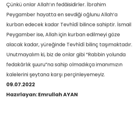
Çünkü onlar Allah’ın fedâisidirler. İbrahim
Peygamber hayatta en sevdiği oğlunu Allah’a
kurban edecek kadar Tevhîdî bilince sahiptir. İsmail
Peygamber ise, Allah için kurban edilmeyi göze
alacak kadar, yüreğinde Tevhîdî bilinç taşımaktadır.
Unutmayalım ki, biz de onlar gibi “Rabbin yolunda
fedakârlık şuuru”na sahip olmadıkça imanımızın
kalelerini şeytana karşı perçinleyemeyiz.
09.07.2022
Hazırlayan: Emrullah AYAN