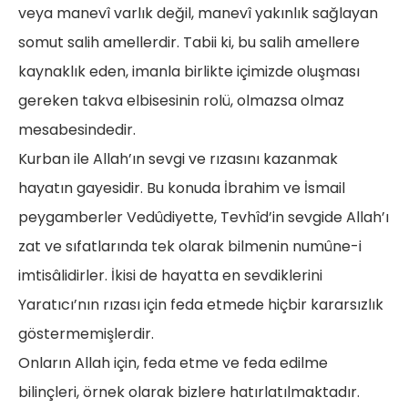
veya manevî varlık değil, manevî yakınlık sağlayan
somut salih amellerdir. Tabii ki, bu salih amellere
kaynaklık eden, imanla birlikte içimizde oluşması
gereken takva elbisesinin rolü, olmazsa olmaz
mesabesindedir.
Kurban ile Allah’ın sevgi ve rızasını kazanmak
hayatın gayesidir. Bu konuda İbrahim ve İsmail
peygamberler Vedûdiyette, Tevhîd’in sevgide Allah’ı
zat ve sıfatlarında tek olarak bilmenin numûne-i
imtisâlidirler. İkisi de hayatta en sevdiklerini
Yaratıcı’nın rızası için feda etmede hiçbir kararsızlık
göstermemişlerdir.
Onların Allah için, feda etme ve feda edilme
bilinçleri, örnek olarak bizlere hatırlatılmaktadır.