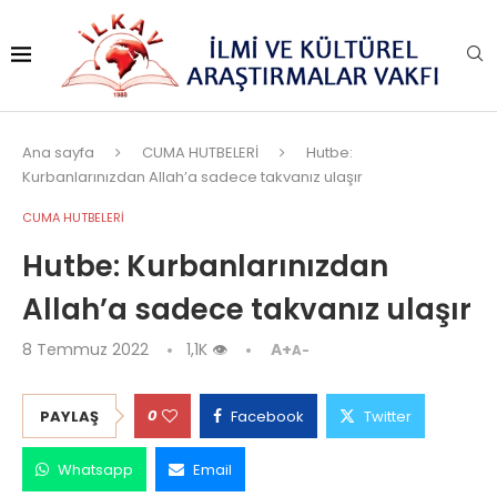
Ana sayfa
CUMA HUTBELERİ
Hutbe:
Kurbanlarınızdan Allah’a sadece takvanız ulaşır
CUMA HUTBELERİ
Hutbe: Kurbanlarınızdan
Allah’a sadece takvanız ulaşır
8 Temmuz 2022
1,1K
👁
A+
A-
0
PAYLAŞ
Facebook
Twitter
Whatsapp
Email