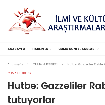
ANASAYFA
HABERLER
CUMA KONFERANSLARI
Ana sayfa
CUMA HUTBELERİ
Hutbe: Gazzeliler Rableri
CUMA HUTBELERİ
Hutbe: Gazzeliler Rab
tutuyorlar