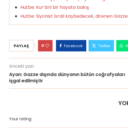
Hutbe: Kur’ânî bir hayata bakış
Hutbe: Siyonist İsrail kaybedecek, direnen Gaz
0
PAYLAŞ
Facebook
Twitter
W
önceki yazı
Ayan: Gazze dışında dünyanın bütün coğrafyaları
işgal edilmiştir
YO
Your rating: