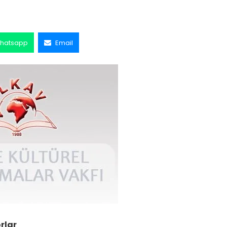
hatsapp
Email
rlar