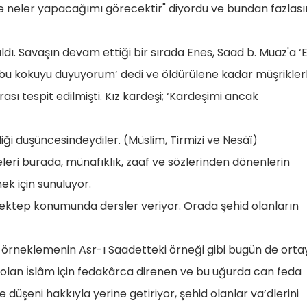
se neler yapacağımı görecektir" diyordu ve bundan fazlası
ı. Savaşın devam ettiği bir sırada Enes, Saad b. Muaz'a ‘
bu kokuyu duyuyorum’ dedi ve öldürülene kadar müşrikler
ası tespit edilmişti. Kız kardeşi; ‘Kardeşimi ancak
ği düşüncesindeydiler. (Müslim, Tirmizi ve Nesâî)
eleri burada, münafıklık, zaaf ve sözlerinden dönenlerin
ek için sunuluyor.
mektep konumunda dersler veriyor. Orada şehid olanların
örneklemenin Asr-ı Saadetteki örneği gibi bugün de orta
ı olan İslâm için fedakârca direnen ve bu uğurda can feda
 düşeni hakkıyla yerine getiriyor, şehid olanlar va’dlerini