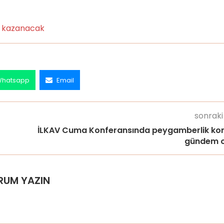
ze kazanacak
hatsapp
Email
sonraki
İLKAV Cuma Konferansında peygamberlik ko
gündem o
RUM YAZIN