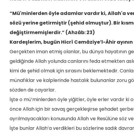
“Mü'minlerden öyle adamlar vardır ki, Allah'a verdi
sözü yerine getirmiştir (şehid olmuştur). Bir kıs
değiştirmemişlerdir.” (Ahzâb: 23)
Kardeşlerim, bugün Hicrî Cemâziye’l-Âhir ayını
Gerçekten iman etmiş olanlar, bu dünya hayatının geçi
geldiğinde Allah yolunda canlarını feda etmekten asl
kimi de şehid olmak için sırasını beklemektedir. Canl
münafıklar ve kalplerinde hastalık bulunanlar zoru gör
sözden de cayarlar.
İşte o mü’minlerden öyle yiğitler, öyle erler vardır ki
önce Allah için bir savaş gerçekleşirse şehadet şerbet
ayrılmayacakları konusunda Allah ve Resûlüne söz ver
İşte bunlar Allah’a verdikleri bu sözlerine sadık davra