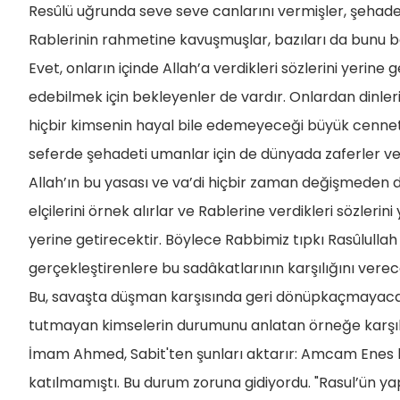
Resûlü uğrunda seve seve canlarını vermişler, şehadet
Rablerinin rahmetine kavuşmuşlar, bazıları da bunu be
Evet, onların içinde Allah’a verdikleri sözlerini yerine 
edebilmek için bekleyenler de vardır. Onlardan dinler
hiçbir kimsenin hayal bile edemeyeceği büyük cennetl
seferde şehadeti umanlar için de dünyada zaferler ve
Allah’ın bu yasası ve va’di hiçbir zaman değişmeden
elçilerini örnek alırlar ve Rablerine verdikleri sözlerin
yerine getirecektir. Böylece Rabbimiz tıpkı Rasûlullah 
gerçekleştirenlere bu sadâkatlarının karşılığını verec
Bu, savaşta düşman karşısında geri dönüpkaçmayacakla
tutmayan kimselerin durumunu anlatan örneğe karşılık 
İmam Ahmed, Sabit'ten şunları aktarır: Amcam Enes 
katılmamıştı. Bu durum zoruna gidiyordu. "Rasul’ün y