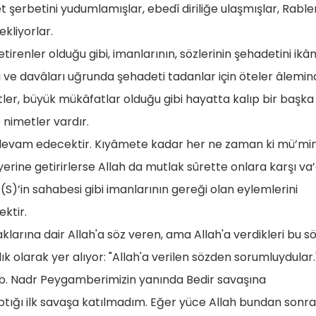
 şerbetini yudumlamışlar, ebedî diriliğe ulaşmışlar, Rabler
kliyorlar.
getirenler olduğu gibi, imanlarının, sözlerinin şehadetini ik
i ve davâları uğrunda şehadeti tadanlar için öteler âlemi
er, büyük mükâfatlar olduğu gibi hayatta kalıp bir başka
 nimetler vardır.
 devam edecektir. Kıyâmete kadar her ne zaman ki mü’min
i yerine getirirlerse Allah da mutlak sûrette onlara karşı va’
(S)’in sahabesi gibi imanlarının gereği olan eylemlerini
ektir.
rına dair Allah'a söz veren, ama Allah'a verdikleri bu s
olarak yer alıyor: "Allah'a verilen sözden sorumluydular.
b. Nadr Peygamberimizin yanında Bedir savaşına
aptığı ilk savaşa katılmadım. Eğer yüce Allah bundan sonra