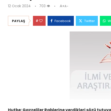
12 Ocak 2024
703
👁
A+
A-
0
PAYLAŞ
Facebook
Twitter
W
Hutbe: Gazzeliler Rablerine verdikleri sözü tutuyo