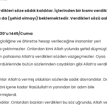
kleri söze sâdık kaldılar. İçlerinden bir kısmı verdik
mı da (şehid olmayı) beklemektedir. Verdikleri sözü as
n 30’u 1445/Cuma
ciliğine ve âhirette hesap verileceğine inananlar yeri
a çekinmezler. Onlardan kimi Allah yolunda şehid düşmüşt
arı pahasına Allah’a verdikleri sözden vazgeçmezler. Oysa
düklerinde bütün sözlerinden caydıkları gibi Allah’a verdik
 onlar Allah’a vermiş oldukları sözlerde sadık davrandılar. 
ini içene kadar Rasûlullah’ın yanından bir adım bile
mişlerdi.
ndılar. Onlardan bazıları verdikleri bu söz uğrunda, Allah v