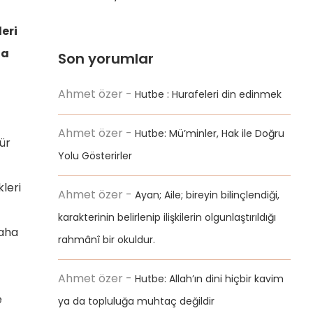
leri
la
Son yorumlar
Ahmet özer
-
Hutbe : Hurafeleri din edinmek
Ahmet özer
-
Hutbe: Mü’minler, Hak ile Doğru
ür
Yolu Gösterirler
leri
Ahmet özer
-
Ayan; Aile; bireyin bilinçlendiği,
karakterinin belirlenip ilişkilerin olgunlaştırıldığı
Daha
rahmânî bir okuldur.
Ahmet özer
-
Hutbe: Allah’ın dini hiçbir kavim
e
ya da topluluğa muhtaç değildir