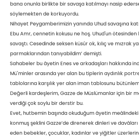
bana onunla birlikte bir savaşa katılmayı nasip eder
söylemekten de korkuyordu.
Nihayet Peygamberimizin yanında Uhud savaşına katıld
Ebu Amr, cennetin kokusu ne hoş. Uhud'un ötesinden 
savaştı. Cesedinde seksen küsûr ok, kılıç ve mızrak yar
parmaklarından tanıyabildim’ demişti.
Sahabeler bu âyetin Enes ve arkadaşları hakkında indi
Mü'minler arasında yer alan bu tiplerin aydınlık portr
tablolarına karşılık yer alan iman tablosunu bütünlem
Değerli kardeşlerim, Gazze de Müslümanlar için bir 
verdiği çok soylu bir derstir bu.
Evet, hutbemin başında okuduğum âyetin meâlindeki 
konmuş şeklini Gazze’de direnerek dinleri ve davâlar
eden bebekler, çocuklar, kadınlar ve yiğitler üzerlerine