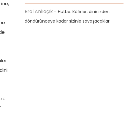
ine,
Erol Anlıaçık
-
Hutbe: Kâfirler, dininizden
döndürünceye kadar sizinle savaşacaklar.
âme
nde
ler
dini
özü
"