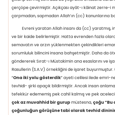
çerçöpe çevirmiştir. Açıkçası ayât-ı kâinat zerre-
çarpmadan, sapmadan Allah’ın (cc) kanunlarına bo
Evreni yaratan Allah insanı da (cc) yaratmış, ins
ve bir kaide belirlemiştir. Hatta evrenden fazla ol
semavatın ve arzın yüklenmekten çekindikleri eman
sorumluluk bilincini insana bahşetmiştir. Daha da ötes
göndererek Sırat-ı Müstakimin ana esaslarını ve işare
Rasullerin (S.A.V) örnekliğini de işaret buyurmuştur. (Beled-10) نَّجْدَيْنِ
“
Ona iki yolu gösterdik
” ayeti celilesi ilede emri-ne
tevhidi- şirki apaçık bildirmiştir. Ancak insan anla
tefekkür edememiş pek cahil kalmış ve pek aceleci
çok az muvahhid bir gurup
müstesna,
çoğu “Bu d
çoğunluğun görüşüne tabi olarak tevhid dininin