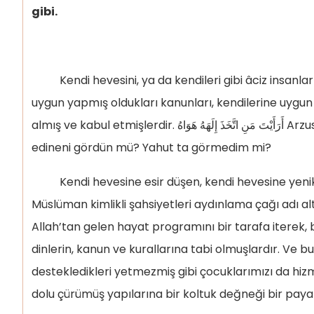
gibi.
Kendi hevesini, ya da kendileri gibi âciz insanlar
uygun yapmış oldukları kanunları, kendilerine uygu
almış ve kabul etmişlerdir. أَرَأَيْتَ مَنِ اتَّخَذَ إِلَهَهُ هَوَاهُ Arzusunu, hevesini kendisine İlâh
edineni gördün mü? Yahut ta görmedim mi?
Kendi hevesine esir düşen, kendi hevesine yen
Müslüman kimlikli şahsiyetleri aydınlama çağı adı altı
Allah’tan gelen hayat programını bir tarafa iterek,
dinlerin, kanun ve kurallarına tabi olmuşlardır. Ve bu
destekledikleri yetmezmiş gibi çocuklarımızı da hiz
dolu çürümüş yapılarına bir koltuk değneği bir paya