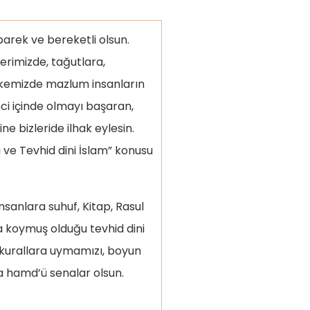
ek ve bereketli olsun.
rimizde, tağutlara,
ülkemizde mazlum insanların
nci içinde olmayı başaran,
ne bizleride ilhak eylesin.
ve Tevhid dini İslam” konusu
anlara suhuf, Kitap, Rasul
a koymuş olduğu tevhid dini
 kurallara uymamızı, boyun
 hamd’ü senalar olsun.