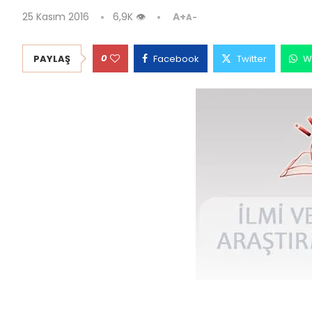
25 Kasım 2016
6,9K
👁
A+
A-
0
PAYLAŞ
Facebook
Twitter
W