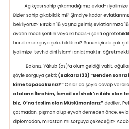
Açıkçası sahip çıkamadığımız evlad-ı iyalimize on
Bizler sahip çıkabildik mi? Şimdiye kadar evlatlarımı
bekliyoruz? Bırakın 18 yaşına gelmiş evlatlarımıza 18
ayetin meali şerifini veya iki hadis-i şerifi öğretebild
bundan sorguya çekebildik mi? Bunun içinde çok çal
iyalimize tevhid dini İslam’ı anlatmaktır, öğretmekti
Bakınız, Yâkub (as)’a ölüm geldiği vakit, oğullar
şöyle sorguya çekti;
(Bakara 133) “Benden sonra 
kime tapacaksınız?”
Onlar da şöyle cevap verdile
ataların İbrahim, İsmail ve İshak’ın ilâhı olan t
biz, O’na teslim olan Müslümanlarız”
dediler. Pek
çatmadan, pişman olup eyvah demeden önce, evlat
diplomadan, mirastan mı sorguya çekeceğiz? Aca