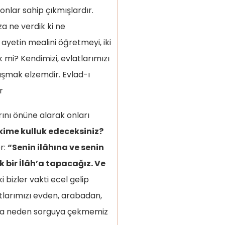
lar sahip çıkmışlardır.
za ne verdik ki ne
 ayetin mealini öğretmeyi, iki
ik mi? Kendimizi, evlatlarımızı
ışmak elzemdir. Evlad-ı
r
ını önüne alarak onları
kime kulluk edeceksiniz?
r:
“Senin ilâhına ve senin
ek bir İlâh’a tapacağız. Ve
i bizler vakti ecel gelip
larımızı evden, arabadan,
ba neden sorguya çekmemiz