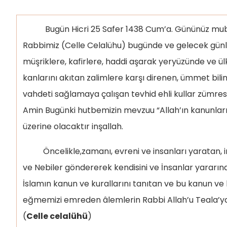
Bugün Hicri 25 Safer 1438 Cum’a. Gününüz mubar
Rabbimiz (Celle Celalühu) bugünde ve gelecek günle
müşriklere, kafirlere, haddi aşarak yeryüzünde ve 
kanlarını akıtan zalimlere karşı direnen, ümmet bili
vahdeti sağlamaya çalışan tevhid ehli kullar zümresi
Amin Bugünki hutbemizin mevzuu “Allah’ın kanunları 
üzerine olacaktır inşallah.
Öncelikle,zamanı, evreni ve insanları yaratan, ins
ve Nebiler göndererek kendisini ve İnsanlar yararın
İslamın kanun ve kurallarını tanıtan ve bu kanun ve
eğmemizi emreden âlemlerin Rabbi Allah’u Teala’ya
(
Celle celalühü
)