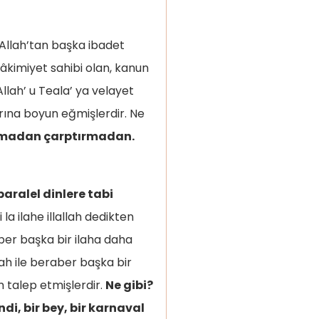
h, Allah’tan başka ibadet
 hâkimiyet sahibi olan, kanun
llah’ u Teala’ ya velayet
larına boyun eğmişlerdir. Ne
çarpmadan çarptırmadan.
paralel dinlere tabi
i la ilahe illallah dedikten
h ile beraber başka bir
m talep etmişlerdir.
Ne gibi?
endi, bir bey, bir karnaval