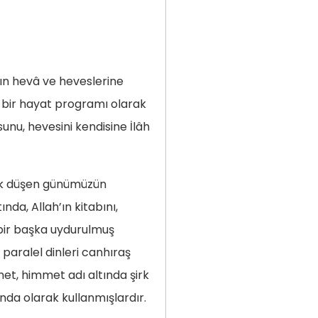
ın hevâ ve heveslerine
n bir hayat programı olarak
ik düşen günümüzün
nda, Allah’ın kitabını,
 bir başka uydurulmuş
 paralel dinleri canhıraş
met, himmet adı altında şirk
nda olarak kullanmışlardır.