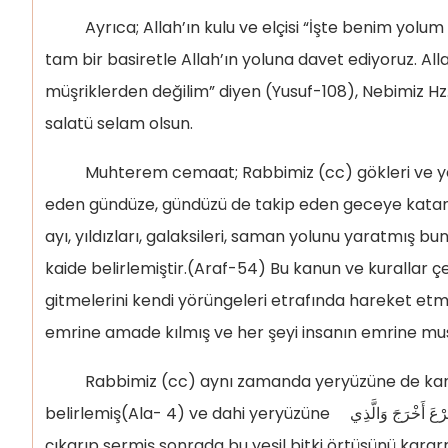
Ayrıca; Allah’ın kulu ve elçisi “İşte benim yolum
tam bir basiretle Allah’ın yoluna davet ediyoruz. Al
müşriklerden değilim” diyen (Yusuf-108), Nebimiz
salatü selam olsun.
Muhterem cemaat; Rabbimiz (cc) gökleri ve yeri
eden gündüze, gündüzü de takip eden geceye katan
ayı, yıldızları, galaksileri, saman yolunu yaratmış bun
kaide belirlemiştir.(Araf-54) Bu kanun ve kurallar çe
gitmelerini kendi yörüngeleri etrafında hareket etm
emrine amade kılmış ve her şeyi insanın emrine mus
Rabbimiz (cc) aynı zamanda yeryüzüne de kanu
belirlemiş(Ala- 4) ve dahi yeryüzüne الْمَرْعَ أَخْرَجَ وَالَّذِي yeşil bitki örtüsünü
çıkarıp sermiş sonrada bu yeşil bitki örtüsünü karar