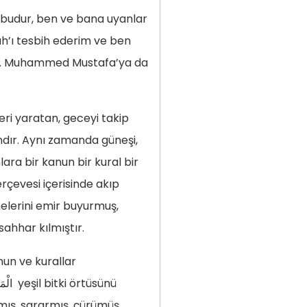
 budur, ben ve bana uyanlar
lah’ı tesbih ederim ve ben
 Hz. Muhammed Mustafa’ya da
 yaratan, geceyi takip
dır. Aynı zamanda güneşi,
lara bir kanun bir kural bir
rçevesi içerisinde akıp
elerini emir buyurmuş,
ahhar kılmıştır.
n ve kurallar
mış, sararmış, çürümüş,