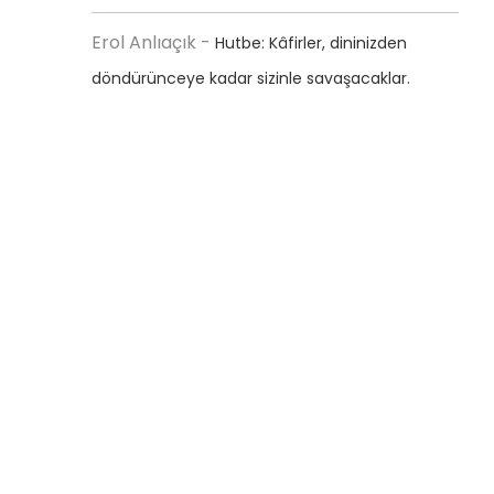
Erol Anlıaçık
-
Hutbe: Kâfirler, dininizden
döndürünceye kadar sizinle savaşacaklar.