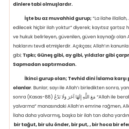
dinlere tabi olmuşlardır.
İşte bu az muvahhid gurup;
“La ilahe illalla
edilecek hiçbir ilah yoktur” diyerek; kayıtsız şartsız
ve hukuk belirleyen, güvenilen, güven kaynağı olan A
haklarını tevdi etmişlerdir. Açıkçası; Allah’ın kanun
gibi;
Tıpkı; Güneş gibi, ay gibi, yıldızlar gibi 
Sapmadan saptırmadan.
İkinci gurup olan; Tevhid dini İslama karşı 
olanlar
. Bunlar; sayı ile Allah’ı birledikten sonra, yan
sonra (Kasas-88) مَعَ اللَّهِ إِلَهًا آخَرَ وَلَا تَدْعُ “Allah ile beraber başka bir ilaha daha
yalvarma” manasındaki Allah’ın emrine rağmen, Alla
İlaha daha yalvarmış, başka bir ilah tan daha yardı
bir tağut, bir ulu önder, bir put, , bir hoca bir ef