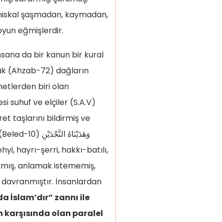
i miskal şaşmadan, kaymadan,
yun eğmişlerdir.
ana da bir kanun bir kural
arak (Ahzab-72) dağların
etlerden biri olan
i suhuf ve elçiler (S.A.V)
t taşlarını bildirmiş ve
وَهَدَيْنَاهُ ال
hyi, hayrı-şerri, hakkı-batılı,
mamış, anlamak istememiş,
 davranmıştır. İnsanlardan
a İslam’dır” zannı ile
 karşısında olan paralel