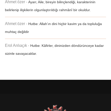
Ahmet özer
-
Ayan; Aile; bireyin bilinçlendiği, karakterinin
belirlenip ilişkilerin olgunlaştırıldığı rahmânî bir okuldur.
Ahmet özer
-
Hutbe: Allah’ın dini hiçbir kavim ya da topluluğa
muhtaç değildir
Erol Anlıaçık
-
Hutbe: Kâfirler, dininizden döndürünceye kadar
sizinle savaşacaklar.