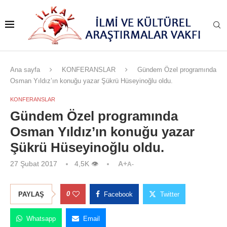
Ana sayfa
KONFERANSLAR
Gündem Özel programında
Osman Yıldız’ın konuğu yazar Şükrü Hüseyinoğlu oldu.
KONFERANSLAR
Gündem Özel programında
Osman Yıldız’ın konuğu yazar
Şükrü Hüseyinoğlu oldu.
27 Şubat 2017
4,5K
👁
A+
A-
0
PAYLAŞ
Facebook
Twitter
Whatsapp
Email