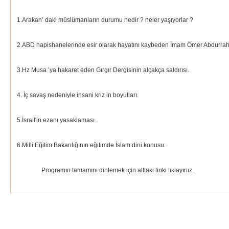
1.Arakan’ daki müslümanların durumu nedir ? neler yaşıyorlar ?
2.ABD hapishanelerinde esir olarak hayatını kaybeden İmam Ömer Abdurrahma
3.Hz Musa ’ya hakaret eden Gırgır Dergisinin alçakça saldırısı.
4. İç savaş nedeniyle insani kriz in boyutları.
5.İsrail'in ezanı yasaklaması .
6.Milli Eğitim Bakanlığının eğitimde İslam dini konusu.
Programın tamamını dinlemek için alttaki linki tıklayınız.