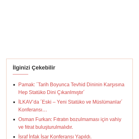
İlginizi Çekebilir
Pamak: ´Tarih Boyunca Tevhid Dininin Karşısına
Hep Statüko Dini Çıkarılmıştır´
İLKAV’da ´Eski – Yeni Statüko ve Müslümanlar´
Konferansı…
Osman Furkan: Fıtratın bozulmaması için vahiy
ve fıtrat buluşturulmalıdır.
İsraf İnfak İsar Konferansı Yapıldı.