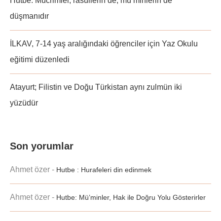
Hutbe: Mücrimler, rasullerin de, mü’minlerin de
düşmanıdır
İLKAV, 7-14 yaş aralığındaki öğrenciler için Yaz Okulu
eğitimi düzenledi
Atayurt; Filistin ve Doğu Türkistan aynı zulmün iki
yüzüdür
Son yorumlar
Ahmet özer
-
Hutbe : Hurafeleri din edinmek
Ahmet özer
-
Hutbe: Mü’minler, Hak ile Doğru Yolu Gösterirler