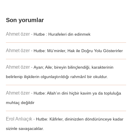
Son yorumlar
Ahmet özer
-
Hutbe : Hurafeleri din edinmek
Ahmet özer
-
Hutbe: Mü’minler, Hak ile Doğru Yolu Gösterirler
Ahmet özer
-
Ayan; Aile; bireyin bilinçlendiği, karakterinin
belirlenip ilişkilerin olgunlaştırıldığı rahmânî bir okuldur.
Ahmet özer
-
Hutbe: Allah’ın dini hiçbir kavim ya da topluluğa
muhtaç değildir
Erol Anlıaçık
-
Hutbe: Kâfirler, dininizden döndürünceye kadar
sizinle savaşacaklar.