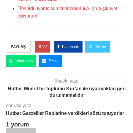
´Tevhidi uyanış süreci öncülerini Allah´a şikayet
ediyorum´
0
PAYLAŞ
Facebook
Twitter
Whatsapp
Email
önceki yazı
Hutbe: Müsrif bir toplumu Kur’an ile uyarmaktan geri
durulmamalıdır
sonraki yazı
Hutbe: Gazzeliler Rablerine verdikleri sözü tutuyorlar
1 yorum