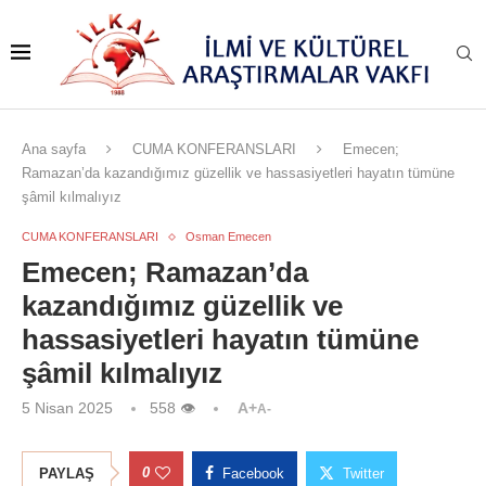
Ana sayfa
CUMA KONFERANSLARI
Emecen;
Ramazan’da kazandığımız güzellik ve hassasiyetleri hayatın tümüne
şâmil kılmalıyız
CUMA KONFERANSLARI
Osman Emecen
Emecen; Ramazan’da
kazandığımız güzellik ve
hassasiyetleri hayatın tümüne
şâmil kılmalıyız
5 Nisan 2025
558
👁
A+
A-
0
PAYLAŞ
Facebook
Twitter