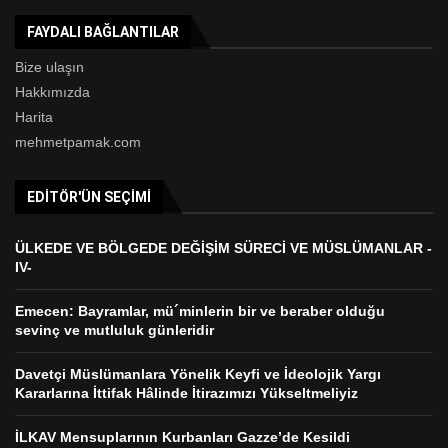
FAYDALI BAĞLANTILAR
Bize ulaşın
Hakkımızda
Harita
mehmetpamak.com
EDITÖR'ÜN SEÇIMI
ÜLKEDE VE BÖLGEDE DEĞİŞİM SÜRECİ VE MÜSLÜMANLAR -
IV-
Emecen: Bayramlar, mü´minlerin bir ve beraber olduğu
sevinç ve mutluluk günleridir
Davetçi Müslümanlara Yönelik Keyfi ve İdeolojik Yargı
Kararlarına İttifak Hâlinde İtirazımızı Yükseltmeliyiz
İLKAV Mensuplarının Kurbanları Gazze’de Kesildi