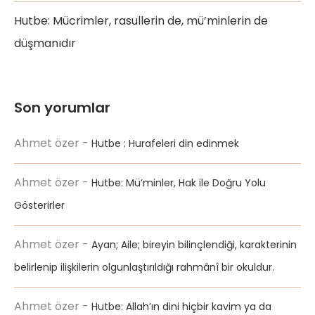
Hutbe: Mücrimler, rasullerin de, mü’minlerin de
düşmanıdır
Son yorumlar
Ahmet özer
-
Hutbe : Hurafeleri din edinmek
Ahmet özer
-
Hutbe: Mü’minler, Hak ile Doğru Yolu
Gösterirler
Ahmet özer
-
Ayan; Aile; bireyin bilinçlendiği, karakterinin
belirlenip ilişkilerin olgunlaştırıldığı rahmânî bir okuldur.
Ahmet özer
-
Hutbe: Allah’ın dini hiçbir kavim ya da