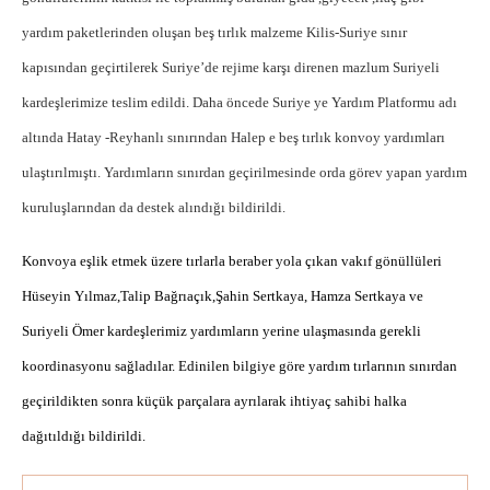
yardım paketlerinden oluşan beş tırlık malzeme Kilis-Suriye sınır
kapısından geçirtilerek Suriye’de rejime karşı direnen mazlum Suriyeli
kardeşlerimize teslim edildi. Daha öncede Suriye ye Yardım Platformu adı
altında Hatay -Reyhanlı sınırından Halep e beş tırlık konvoy yardımları
ulaştırılmıştı.
Yardımların sınırdan geçirilmesinde orda görev yapan yardım
kuruluşlarından da destek alındığı bildirildi.
Konvoya eşlik etmek üzere tırlarla beraber yola çıkan vakıf gönüllüleri
Hüseyin Yılmaz,Talip Bağrıaçık,Şahin Sertkaya, Hamza Sertkaya ve
Suriyeli Ömer kardeşlerimiz yardımların yerine ulaşmasında gerekli
koordinasyonu sağladılar. Edinilen bilgiye göre yardım tırlarının sınırdan
geçirildikten sonra küçük parçalara ayrılarak ihtiyaç sahibi halka
dağıtıldığı bildirildi.