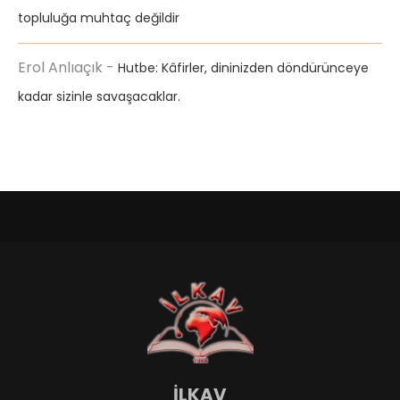
topluluğa muhtaç değildir
Erol Anlıaçık
-
Hutbe: Kâfirler, dininizden döndürünceye
kadar sizinle savaşacaklar.
İLKAV