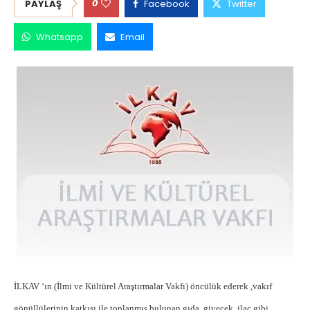
0
PAYLAŞ
Facebook
Twitter
Whatsapp
Email
İLKAV ‘ın (İlmi ve Kültürel Araştırmalar Vakfı) öncülük ederek ,vakıf
gönüllülerinin katkısı ile toplanmış bulunan gıda ,giyecek ,ilaç gibi