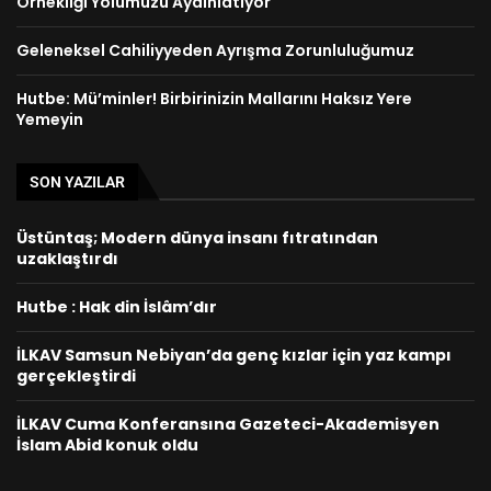
Örnekliği Yolumuzu Aydınlatıyor´
Geleneksel Cahiliyyeden Ayrışma Zorunluluğumuz
Hutbe: Mü’minler! Birbirinizin Mallarını Haksız Yere
Yemeyin
SON YAZILAR
Üstüntaş; Modern dünya insanı fıtratından
uzaklaştırdı
Hutbe : Hak din İslâm’dır
İLKAV Samsun Nebiyan’da genç kızlar için yaz kampı
gerçekleştirdi
İLKAV Cuma Konferansına Gazeteci-Akademisyen
İslam Abid konuk oldu