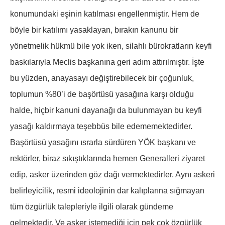
konumundaki eşinin katılması engellenmiştir. Hem de
böyle bir katılımı yasaklayan, bırakın kanunu bir
yönetmelik hükmü bile yok iken, silahlı bürokratların keyfi
baskılarıyla Meclis başkanına geri adım attırılmıştır. İşte
bu yüzden, anayasayı değiştirebilecek bir çoğunluk,
toplumun %80’i de başörtüsü yasağına karşı olduğu
halde, hiçbir kanuni dayanağı da bulunmayan bu keyfi
yasağı kaldırmaya teşebbüs bile edememektedirler.
Başörtüsü yasağını ısrarla sürdüren YÖK başkanı ve
rektörler, biraz sıkıştıklarında hemen Generalleri ziyaret
edip, asker üzerinden göz dağı vermektedirler. Aynı askeri
belirleyicilik, resmi ideolojinin dar kalıplarına sığmayan
tüm özgürlük talepleriyle ilgili olarak gündeme
gelmektedir. Ve asker istemediği için pek çok özgürlük