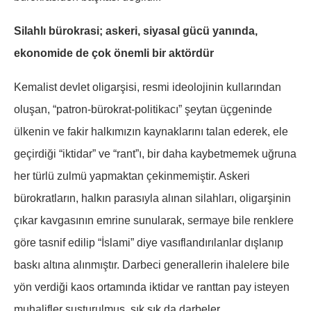
Silahlı bürokrasi; askeri, siyasal gücü yanında,
ekonomide de çok önemli bir aktördür
Kemalist devlet oligarşisi, resmi ideolojinin kullarından
oluşan, “patron-bürokrat-politikacı” şeytan üçgeninde
ülkenin ve fakir halkımızın kaynaklarını talan ederek, ele
geçirdiği “iktidar” ve “rant”ı, bir daha kaybetmemek uğruna
her türlü zulmü yapmaktan çekinmemiştir. Askeri
bürokratların, halkın parasıyla alınan silahları, oligarşinin
çıkar kavgasının emrine sunularak, sermaye bile renklere
göre tasnif edilip “İslami” diye vasıflandırılanlar dışlanıp
baskı altına alınmıştır. Darbeci generallerin ihalelere bile
yön verdiği kaos ortamında iktidar ve ranttan pay isteyen
muhalifler susturulmuş, sık sık da darbeler