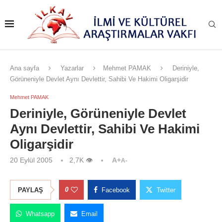
Ana sayfa
Yazarlar
Mehmet PAMAK
Deriniyle,
Görüneniyle Devlet Aynı Devlettir, Sahibi Ve Hakimi Oligarşidir
Mehmet PAMAK
Deriniyle, Görüneniyle Devlet
Aynı Devlettir, Sahibi Ve Hakimi
Oligarşidir
20 Eylül 2005
2,7K
👁
A+
A-
0
PAYLAŞ
Facebook
Twitter
Whatsapp
Email