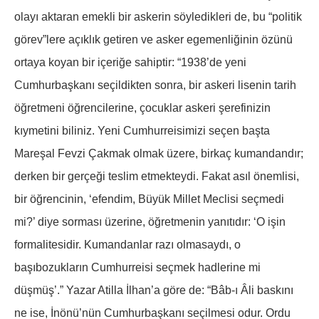
olayı aktaran emekli bir askerin söyledikleri de, bu “politik
görev”lere açıklık getiren ve asker egemenliğinin özünü
ortaya koyan bir içeriğe sahiptir: “1938’de yeni
Cumhurbaşkanı seçildikten sonra, bir askeri lisenin tarih
öğretmeni öğrencilerine, çocuklar askeri şerefinizin
kıymetini biliniz. Yeni Cumhurreisimizi seçen başta
Mareşal Fevzi Çakmak olmak üzere, birkaç kumandandır;
derken bir gerçeği teslim etmekteydi. Fakat asıl önemlisi,
bir öğrencinin, ‘efendim, Büyük Millet Meclisi seçmedi
mi?’ diye sorması üzerine, öğretmenin yanıtıdır: ‘O işin
formalitesidir. Kumandanlar razı olmasaydı, o
başıbozukların Cumhurreisi seçmek hadlerine mi
düşmüş’.” Yazar Atilla İlhan’a göre de: “Bâb-ı Âli baskını
ne ise, İnönü’nün Cumhurbaşkanı seçilmesi odur. Ordu