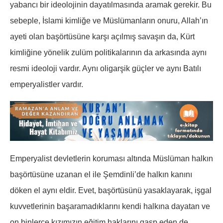
yabancı bir ideolojinin dayatılmasında aramak gerekir. Bu
sebeple, İslami kimliğe ve Müslümanların onuru, Allah’ın
ayeti olan başörtüsüne karşı açılmış savaşın da, Kürt
kimliğine yönelik zulüm politikalarının da arkasında aynı
resmi ideoloji vardır. Aynı oligarşik güçler ve aynı Batılı
emperyalistler vardır.
Emperyalist devletlerin koruması altında Müslüman halkın
başörtüsüne uzanan el ile Şemdinli’de halkın kanını
döken el aynı eldir. Evet, başörtüsünü yasaklayarak, işgal
kuvvetlerinin başaramadıklarını kendi halkına dayatan ve
on binlerce kızımızın eğitim haklarını gasp eden de,