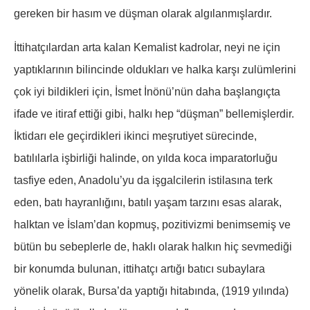
gereken bir hasım ve düşman olarak algılanmışlardır.
İttihatçılardan arta kalan Kemalist kadrolar, neyi ne için
yaptıklarının bilincinde oldukları ve halka karşı zulümlerini
çok iyi bildikleri için, İsmet İnönü’nün daha başlangıçta
ifade ve itiraf ettiği gibi, halkı hep “düşman” bellemişlerdir.
İktidarı ele geçirdikleri ikinci meşrutiyet sürecinde,
batılılarla işbirliği halinde, on yılda koca imparatorluğu
tasfiye eden, Anadolu’yu da işgalcilerin istilasına terk
eden, batı hayranlığını, batılı yaşam tarzını esas alarak,
halktan ve İslam’dan kopmuş, pozitivizmi benimsemiş ve
bütün bu sebeplerle de, haklı olarak halkın hiç sevmediği
bir konumda bulunan, ittihatçı artığı batıcı subaylara
yönelik olarak, Bursa’da yaptığı hitabında, (1919 yılında)