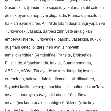
Susurluk’ta, Şemdinli’de suçüstü yakalanan katil çeteleri
destekleyen de hep aynı oligarşidir. Fransa’da mazlum
halkları isyan ettiren, AİHM’de İslam düşmanlığı yapan ve
Türkiye’deki yasakçı, darbeci zihniyete arka çıkan
emperyalistlerle, Türkiye’deki başörtü yasakçısı, hukuk
düşmanı çeteci oligarşi hep aynı zihniyetin
temsilcileridirler. Şemdinli’de, Paris’te, Brüksel’de,
Filistin’de, Afganistan’da, Irak’ta, Guantanomo’da,
ABD’de, AB’de, Türkiye’de ve tüm dünyada; insani
erdemlerin, hak ve adaletin düşmanı laik diktatörler,
Siyonist katiller ve azgın haçlılar ittifak halinde İslam’la ve
insanlık onuruyla savaşmaktadırlar. Tüm dünya
insanlığını kurtaracak, insanlığı sürüklendiği bu koyu
karanlıktan aydınlığa, adalete çıkaracak tek sahici mesajı