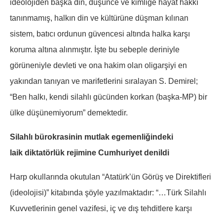
ideolojiden başka din, düşünce ve kimliğe hayat hakkı
tanınmamış, halkın din ve kültürüne düşman kılınan
sistem, batıcı ordunun güvencesi altında halka karşı
koruma altına alınmıştır. İşte bu sebeple deriniyle
görüneniyle devleti ve ona hakim olan oligarşiyi en
yakından tanıyan ve marifetlerini sıralayan S. Demirel;
“Ben halkı, kendi silahlı gücünden korkan (başka-MP) bir
ülke düşünemiyorum” demektedir.
Silahlı bürokrasinin mutlak egemenliğindeki
laik diktatörlük rejimine Cumhuriyet denildi
Harp okullarında okutulan “Atatürk’ün Görüş ve Direktifleri
(ideolojisi)” kitabında şöyle yazılmaktadır: “…Türk Silahlı
Kuvvetlerinin genel vazifesi, iç ve dış tehditlere karşı