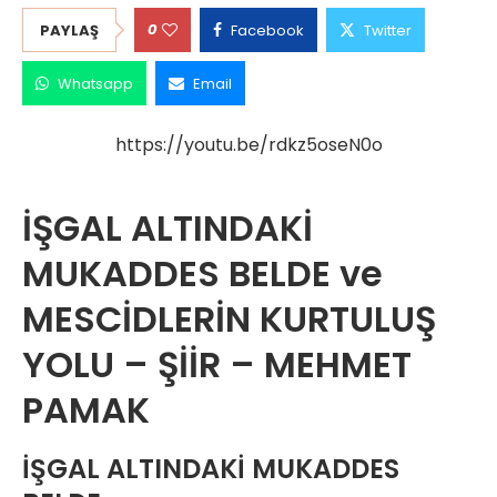
0
PAYLAŞ
Facebook
Twitter
Whatsapp
Email
https://youtu.be/rdkz5oseN0o
İŞGAL ALTINDAKİ
MUKADDES BELDE ve
MESCİDLERİN KURTULUŞ
YOLU – ŞİİR – MEHMET
PAMAK
İŞGAL ALTINDAKİ MUKADDES