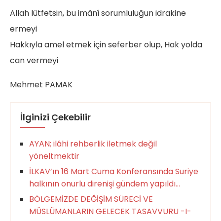
Allah lûtfetsin, bu imânî sorumluluğun idrakine
ermeyi
Hakkıyla amel etmek için seferber olup, Hak yolda
can vermeyi
Mehmet PAMAK
İlginizi Çekebilir
AYAN; ilâhi rehberlik iletmek değil
yöneltmektir
İLKAV’ın 16 Mart Cuma Konferansında Suriye
halkının onurlu direnişi gündem yapıldı…
BÖLGEMİZDE DEĞİŞİM SÜRECİ VE
MÜSLÜMANLARIN GELECEK TASAVVURU -I-