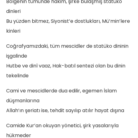
Bölgenin tümünde hâkim, şirke bulaşmış statüko
dinleri
Bu yüzden bitmez, Siyonist’e dostlukları, Mü’min’lere
kinleri
Coğrafyamızdaki, tüm mescidler de statüko dininin
işgalinde
Hutbe ve dinî vaaz, Hak-batıl sentezi olan bu dinin
tekelinde
Cami ve mescidlerde dua edilir, egemen İslam
düşmanlarına
Allah’ın şeriatı ise, tehdit sayılıp atılır hayat dışına
Camide Kur’an okuyan yönetici, şirk yasalarıyla
hükmeder