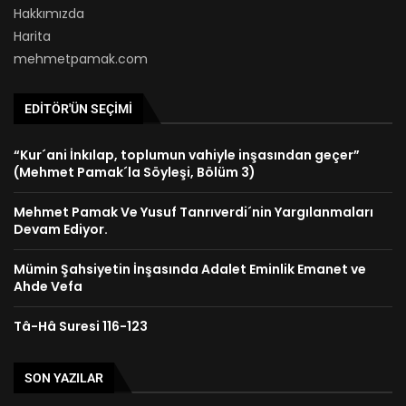
Hakkımızda
Harita
mehmetpamak.com
EDITÖR'ÜN SEÇIMI
“Kur´ani İnkılap, toplumun vahiyle inşasından geçer”
(Mehmet Pamak´la Söyleşi, Bölüm 3)
Mehmet Pamak Ve Yusuf Tanrıverdi´nin Yargılanmaları
Devam Ediyor.
Mümin Şahsiyetin İnşasında Adalet Eminlik Emanet ve
Ahde Vefa
Tâ-Hâ Suresi 116-123
SON YAZILAR