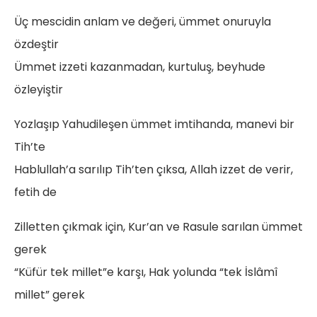
Üç mescidin anlam ve değeri, ümmet onuruyla
özdeştir
Ümmet izzeti kazanmadan, kurtuluş, beyhude
özleyiştir
Yozlaşıp Yahudileşen ümmet imtihanda, manevi bir
Tih’te
Hablullah’a sarılıp Tih’ten çıksa, Allah izzet de verir,
fetih de
Zilletten çıkmak için, Kur’an ve Rasule sarılan ümmet
gerek
“Küfür tek millet”e karşı, Hak yolunda “tek İslâmî
millet” gerek