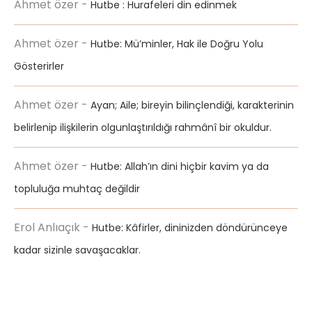
Ahmet özer
-
Hutbe : Hurafeleri din edinmek
Ahmet özer
-
Hutbe: Mü’minler, Hak ile Doğru Yolu
Gösterirler
Ahmet özer
-
Ayan; Aile; bireyin bilinçlendiği, karakterinin
belirlenip ilişkilerin olgunlaştırıldığı rahmânî bir okuldur.
Ahmet özer
-
Hutbe: Allah’ın dini hiçbir kavim ya da
topluluğa muhtaç değildir
Erol Anlıaçık
-
Hutbe: Kâfirler, dininizden döndürünceye
kadar sizinle savaşacaklar.