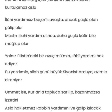
kurtulamaz asla
İlâhî yardımsız beşerî savaşta, ancak güçlü olan
gâlip olur
Müslim ilahi yardım alınca, daha güçlü kâfir bile
mağlup olur
Yalnız Filistin’deki bir avuç mü’min, ilâhî yardımı hak
ediyor
Bu yardımla, silah gücü büyük Siyonist orduya, azimle
direniyor
Ümmet ise, Kur’an’a topluca sarılıp, kazanmazsa
izzetini
Asla hak etmez Rabbin yardımını ve galip kılacak