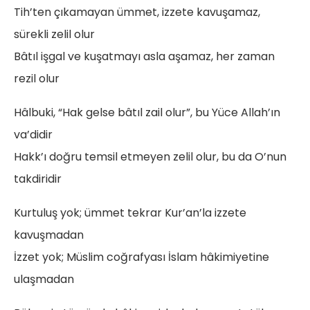
Tih’ten çıkamayan ümmet, izzete kavuşamaz,
sürekli zelil olur
Bâtıl işgal ve kuşatmayı asla aşamaz, her zaman
rezil olur
Hâlbuki, “Hak gelse bâtıl zail olur”, bu Yüce Allah’ın
va’didir
Hakk’ı doğru temsil etmeyen zelil olur, bu da O’nun
takdiridir
Kurtuluş yok; ümmet tekrar Kur’an’la izzete
kavuşmadan
İzzet yok; Müslim coğrafyası İslam hâkimiyetine
ulaşmadan