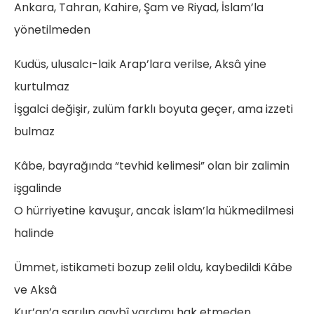
Ankara, Tahran, Kahire, Şam ve Riyad, İslam’la
yönetilmeden
Kudüs, ulusalcı-laik Arap’lara verilse, Aksâ yine
kurtulmaz
İşgalci değişir, zulüm farklı boyuta geçer, ama izzeti
bulmaz
Kâbe, bayrağında “tevhid kelimesi” olan bir zalimin
işgalinde
O hürriyetine kavuşur, ancak İslam’la hükmedilmesi
halinde
Ümmet, istikameti bozup zelil oldu, kaybedildi Kâbe
ve Aksâ
Kur’an’a sarılıp gaybî yardımı hak etmeden,