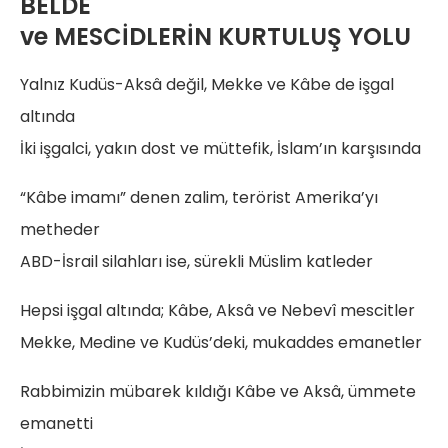
BELDE
ve MESCİDLERİN KURTULUŞ YOLU
Yalnız Kudüs-Aksâ değil, Mekke ve Kâbe de işgal
altında
İki işgalci, yakın dost ve müttefik, İslam’ın karşısında
“Kâbe imamı” denen zalim, terörist Amerika’yı
metheder
ABD-İsrail silahları ise, sürekli Müslim katleder
Hepsi işgal altında; Kâbe, Aksâ ve Nebevî mescitler
Mekke, Medine ve Kudüs’deki, mukaddes emanetler
Rabbimizin mübarek kıldığı Kâbe ve Aksâ, ümmete
emanetti