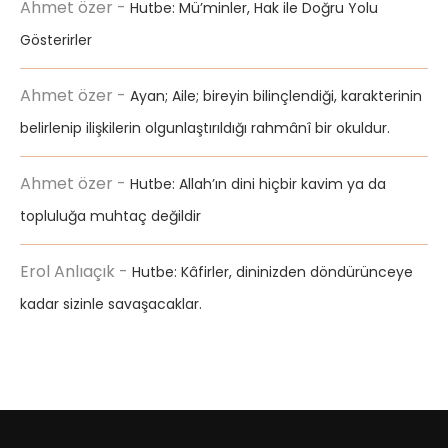
Ahmet özer
-
Hutbe: Mü’minler, Hak ile Doğru Yolu
Gösterirler
Ahmet özer
-
Ayan; Aile; bireyin bilinçlendiği, karakterinin
belirlenip ilişkilerin olgunlaştırıldığı rahmânî bir okuldur.
Ahmet özer
-
Hutbe: Allah’ın dini hiçbir kavim ya da
topluluğa muhtaç değildir
Erol Anlıaçık
-
Hutbe: Kâfirler, dininizden döndürünceye
kadar sizinle savaşacaklar.