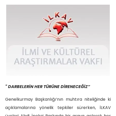
" DARBELERİN HER TÜRÜNE DİRENECEĞİZ”
Genelkurmay Başkanlığı’nın muhtıra niteliğinde ki
açıklamalarına yönelik tepkiler sürerken, İLKAV
üyeleri Abdi İpekçi Parkında bir araya gelerek her