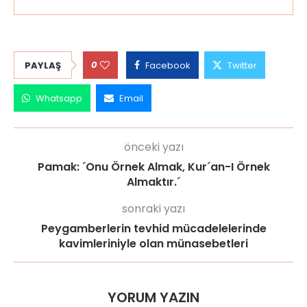
0
PAYLAŞ
Facebook
Twitter
Whatsapp
Email
önceki yazı
Pamak: ´Onu Örnek Almak, Kur´an-I Örnek
Almaktır.´
sonraki yazı
Peygamberlerin tevhid mücadelelerinde
kavimleriniyle olan münasebetleri
YORUM YAZIN