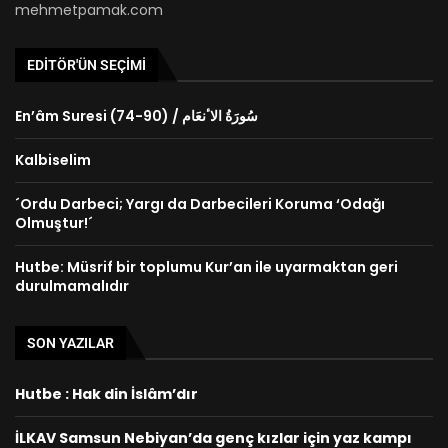
mehmetpamak.com
EDITÖR'ÜN SEÇIMI
En’âm Suresi (74-90) / سُورَةُ الاٴنعَام
Kalbiselim
´Ordu Darbeci; Yargı da Darbecileri Koruma ‘Odağı
Olmuştur!´
Hutbe: Müsrif bir toplumu Kur’an ile uyarmaktan geri
durulmamalıdır
SON YAZILAR
Hutbe : Hak din İslâm’dır
İLKAV Samsun Nebiyan’da genç kızlar için yaz kampı