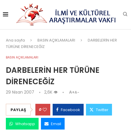
Ana sayfa
BASIN AÇIKLAMALARI
DARBELERİN HER
TÜRÜNE DİRENECEĞİZ
BASIN AÇIKLAMALARI
DARBELERİN HER TÜRÜNE
DİRENECEĞİZ
29 Nisan 2007
2,6K
👁
A+
A-
0
PAYLAŞ
Facebook
Twitter
Whatsapp
Email