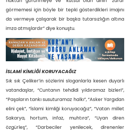
haktan görünmeye ve “kutsal olan dinin” zarar
görmemesi için böyle bir tepki gösterdikleri imajını
da vermeye çalışarak bir başka tutarsızlığın altına
imza atmışlardır” diye konuştu.
İSLAMİ KİMLİĞİ KORUYACAĞIZ
Sık sık Çeliker’in sözlerini sloganlarla kesen duyarlı
vatandaşlar, “Cuntanın tehdidi yıldıramaz bizleri”,
“Paşaların tankı susuturamaz halkı”, “Asker Yargıdan
elini çek”, “İslami kimliği koruyacağız”, “Vatan millet
Sakarya, hortum, infaz, muhtıra”, “Uyan diren
özgürleş”, “Darbeciler yenilecek, direnenler