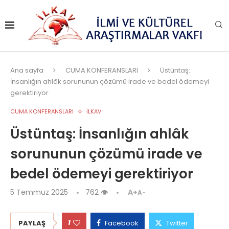
Ana sayfa
CUMA KONFERANSLARI
Üstüntaş:
İnsanlığın ahlâk sorununun çözümü irade ve bedel ödemeyi
gerektiriyor
CUMA KONFERANSLARI
İLKAV
Üstüntaş: İnsanlığın ahlâk
sorununun çözümü irade ve
bedel ödemeyi gerektiriyor
5 Temmuz 2025
762
👁
A+
A-
1
PAYLAŞ
Facebook
Twitter