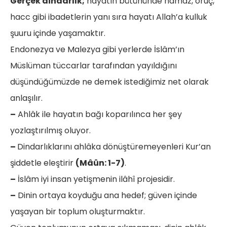
Gerçek dindarlık;
hayatın bütününde namaz, oruç,
hacc gibi ibadetlerin yanı sıra hayatı Allah’a kulluk
şuuru içinde yaşamaktır.
Endonezya ve Malezya gibi yerlerde İslâm’ın
Müslüman tüccarlar tarafından yayıldığını
düşündüğümüzde ne demek istediğimiz net olarak
anlaşılır.
–
Ahlâk ile hayatın bağı koparılınca her şey
yozlaştırılmış oluyor.
–
Dindarlıklarını ahlâka dönüştüremeyenleri Kur’an
şiddetle eleştirir
(Mâûn: 1-7)
.
–
İslâm iyi insan yetişmenin ilâhî projesidir.
–
Dinin ortaya koyduğu ana hedef; güven içinde
yaşayan bir toplum oluşturmaktır.