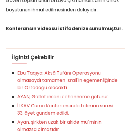
Güven toplumunun ortaya çıkmaması, dinin ahlâk
boyutunun ihmal edilmesinden dolayıdır.
Konferansın videosu istifadenize sunulmuştur.
İlginizi Çekebilir
Ebu Taqıya: Aksâ Tufânı Operasyonu
olmasaydı tamamen İsrail´in egemenliğinde
bir Ortadoğu olacaktı
AYAN; Gaflet insanı cehenneme götürür
İLKAV Cuma Konferansında Lokman suresi
33. âyet gündem edildi.
Ayan, şirkten uzak bir akide mü´minin
olmazsa olmazıdır