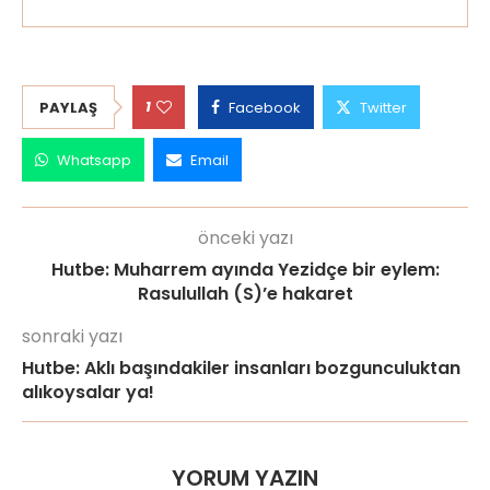
1
PAYLAŞ
Facebook
Twitter
Whatsapp
Email
önceki yazı
Hutbe: Muharrem ayında Yezidçe bir eylem:
Rasulullah (S)’e hakaret
sonraki yazı
Hutbe: Aklı başındakiler insanları bozgunculuktan
alıkoysalar ya!
YORUM YAZIN