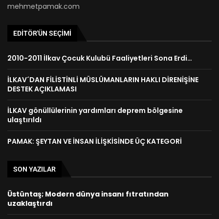
mehmetpamak.com
EDITÖR'ÜN SEÇIMI
2010-2011 İlkav Çocuk Kulubü Faaliyetleri Sona Erdi…
İLKAV´DAN FİLİSTİNLİ MÜSLÜMANLARIN HAKLI DİRENİŞİNE
DESTEK AÇIKLAMASI
İLKAV gönüllülerinin yardımları deprem bölgesine
ulaştırıldı
PAMAK: ŞEYTAN VE İNSAN İLİŞKİSİNDE ÜÇ KATEGORİ
SON YAZILAR
Üstüntaş; Modern dünya insanı fıtratından
uzaklaştırdı