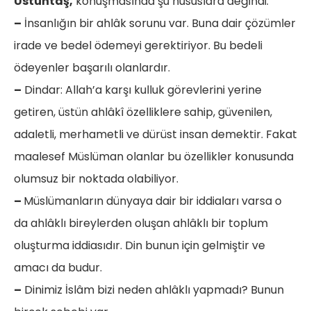
Üstüntaş,
konuşmasında şu hususlara değindi:
–
İnsanlığın bir ahlâk sorunu var. Buna dair çözümler
irade ve bedel ödemeyi gerektiriyor. Bu bedeli
ödeyenler başarılı olanlardır.
–
Dindar: Allah’a karşı kulluk görevlerini yerine
getiren, üstün ahlâkî özelliklere sahip, güvenilen,
adaletli, merhametli ve dürüst insan demektir. Fakat
maalesef Müslüman olanlar bu özellikler konusunda
olumsuz bir noktada olabiliyor.
–
Müslümanların dünyaya dair bir iddiaları varsa o
da ahlâklı bireylerden oluşan ahlâklı bir toplum
oluşturma iddiasıdır. Din bunun için gelmiştir ve
amacı da budur.
–
Dinimiz İslâm bizi neden ahlâklı yapmadı? Bunun