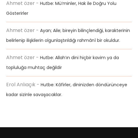
Ahmet özer
-
Hutbe: Mü’minler, Hak ile Doğru Yolu
Gösterirler
Ahmet özer
-
Ayan; Aile; bireyin bilinçlendiği, karakterinin
belirlenip ilişkilerin olgunlaştırıldığı rahmânî bir okuldur.
Ahmet özer
-
Hutbe: Allah’ın dini hiçbir kavim ya da
topluluğa muhtaç değildir
Erol Anlıaçık
-
Hutbe: Kâfirler, dininizden döndürünceye
kadar sizinle savaşacaklar.