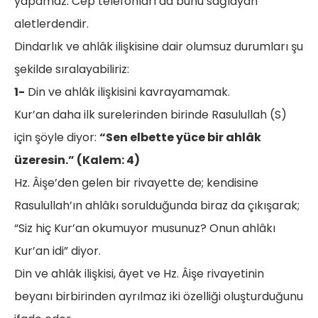
yapamaz. Cep telefonları da bunu sağlayan
aletlerdendir.
Dindarlık ve ahlâk ilişkisine dair olumsuz durumları şu
şekilde sıralayabiliriz:
1-
Din ve ahlâk ilişkisini kavrayamamak.
Kur’an daha ilk surelerinden birinde Rasulullah (S)
için şöyle diyor:
“Sen elbette yüce bir ahlâk
üzeresin.” (Kalem: 4)
Hz. Âişe’den gelen bir rivayette de; kendisine
Rasulullah’ın ahlâkı sorulduğunda biraz da çıkışarak;
“Siz hiç Kur’an okumuyor musunuz? Onun ahlâkı
Kur’an idi” diyor.
Din ve ahlâk ilişkisi, âyet ve Hz. Âişe rivayetinin
beyanı birbirinden ayrılmaz iki özelliği oluşturduğunu