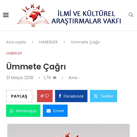
Ana sayfa
HABERLER
Ümmete Çağrı
HABERLER
Ümmete Çağrı
31 Mayıs 2018
1,7K
👁
A+
A-
0
PAYLAŞ
Facebook
Twitter
Whatsapp
Email