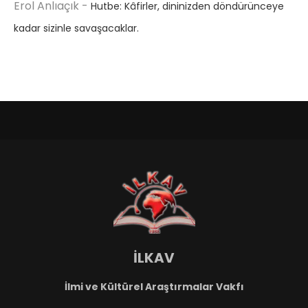
Erol Anlıaçık
-
Hutbe: Kâfirler, dininizden döndürünceye
kadar sizinle savaşacaklar.
İLKAV
İlmi ve Kültürel Araştırmalar Vakfı