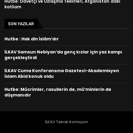
Hutbe: Davetçi ve Uzlaşma Teklifleri, Afganistan´daki
katliam
SON YAZILAR
Hutbe : Hak din İslâm’dır
İLKAV Samsun Nebiyan’da genç kızlar için yaz kampı
gerçekleştirdi
İLKAV Cuma Konferansına Gazeteci-Akademisyen
İslam Abid konuk oldu
Hutbe: Mücrimler, rasullerin de, mü’minlerin de
düşmanıdır
İLKAV Teknik Komisyon