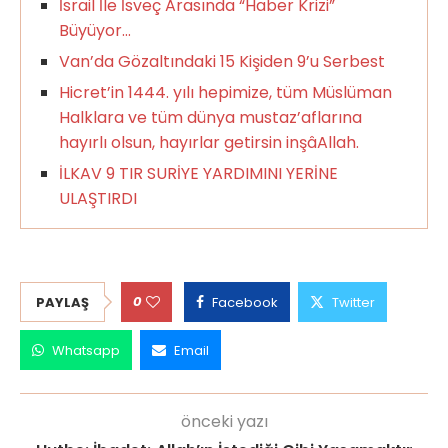
İsrail İle İsveç Arasında “Haber Krizi”
Büyüyor…
Van’da Gözaltındaki 15 Kişiden 9’u Serbest
Hicret’in 1444. yılı hepimize, tüm Müslüman
Halklara ve tüm dünya mustaz’aflarına
hayırlı olsun, hayırlar getirsin inşâAllah.
İLKAV 9 TIR SURİYE YARDIMINI YERİNE
ULAŞTIRDI
0
PAYLAŞ
Facebook
Twitter
Whatsapp
Email
önceki yazı