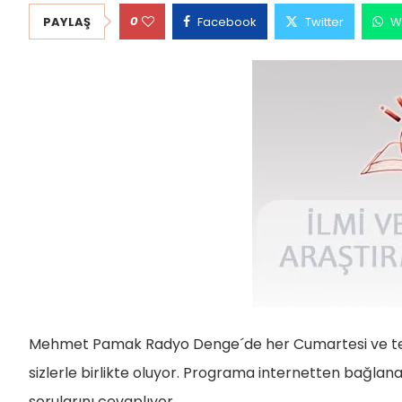
0
PAYLAŞ
Facebook
Twitter
W
Mehmet Pamak Radyo Denge´de her Cumartesi ve tekr
sizlerle birlikte oluyor. Programa internetten bağ
sorularını cevaplıyor.