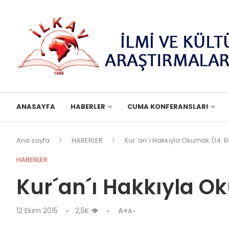
ANASAYFA
HABERLER
CUMA KONFERANSLARI
Ana sayfa
HABERLER
Kur´an´ı Hakkıyla Okumak (14. 
HABERLER
Kur´an´ı Hakkıyla O
12 Ekim 2015
2,5K
👁
A+
A-