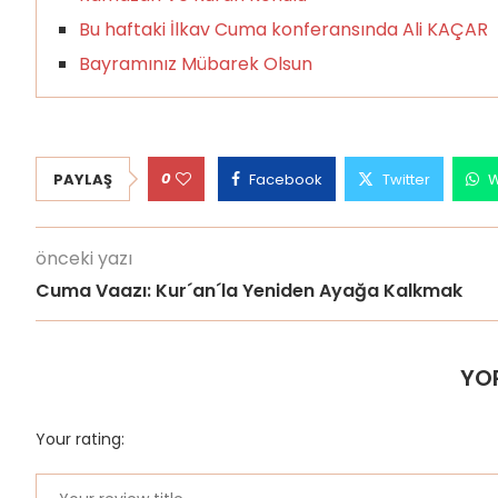
Bu haftaki İlkav Cuma konferansında Ali KAÇAR
Bayramınız Mübarek Olsun
0
PAYLAŞ
Facebook
Twitter
W
önceki yazı
Cuma Vaazı: Kur´an´la Yeniden Ayağa Kalkmak
YO
Your rating: