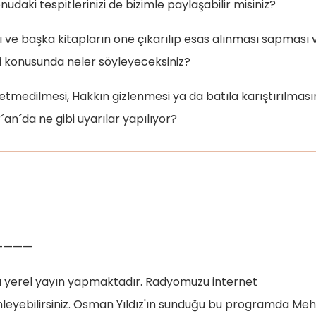
daki tespitlerinizi de bizimle paylaşabilir misiniz?
sı ve başka kitapların öne çıkarılıp esas alınması sapması 
i konusunda neler söyleyeceksiniz?
ketmedilmesi, Hakkın gizlenmesi ya da batıla karıştırılmas
´an´da ne gibi uyarılar yapılıyor?
————
 yerel yayın yapmaktadır. Radyomuzu internet
inleyebilirsiniz. Osman Yıldız'ın sunduğu bu programda M