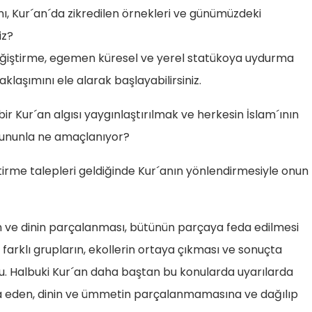
ını, Kur´an´da zikredilen örnekleri ve günümüzdeki
iz?
değiştirme, egemen küresel ve yerel statükoya uydurma
aklaşımını ele alarak başlayabilirsiniz.
bir Kur´an algısı yaygınlaştırılmak ve herkesin İslam´ının
 bununla ne amaçlanıyor?
ştirme talepleri geldiğinde Kur´anın yönlendirmesiyle onun
bın ve dinin parçalanması, bütünün parçaya feda edilmesi
farklı grupların, ekollerin ortaya çıkması ve sonuçta
. Halbuki Kur´an daha baştan bu konularda uyarılarda
iva eden, dinin ve ümmetin parçalanmamasına ve dağılıp