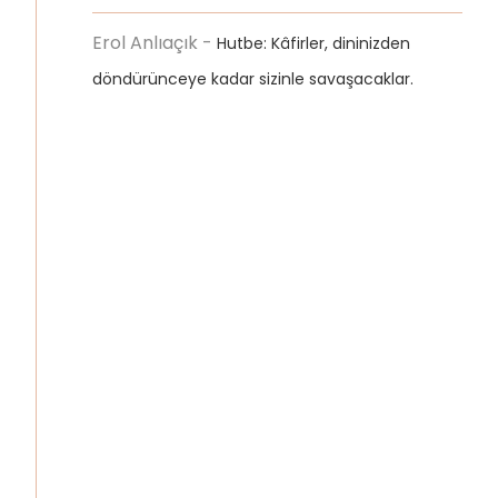
Erol Anlıaçık
-
Hutbe: Kâfirler, dininizden
döndürünceye kadar sizinle savaşacaklar.