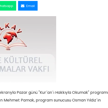
hatsapp
Email
arıyla Pazar günü "Kur´an´ı Hakkıyla Okumak" programı
lanan Mehmet Pamak, program sunucusu Osman Yıldız´ın