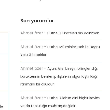
Son yorumlar
Ahmet özer
-
Hutbe : Hurafeleri din edinmek
Ahmet özer
-
Hutbe: Mü’minler, Hak ile Doğru
Yolu Gösterirler
Ahmet özer
-
Ayan; Aile; bireyin bilinçlendiği,
karakterinin belirlenip ilişkilerin olgunlaştırıldığı
rahmânî bir okuldur.
Ahmet özer
-
Hutbe: Allah’ın dini hiçbir kavim
ya da topluluğa muhtaç değildir
le