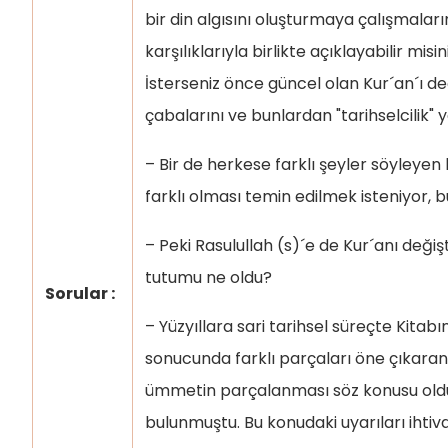
bir din algısını oluşturmaya çalışmalar
karşılıklarıyla birlikte açıklayabilir misin
İsterseniz önce güncel olan Kur´an´ı 
çabalarını ve bunlardan "tarihselcilik" y
– Bir de herkese farklı şeyler söyleyen 
farklı olması temin edilmek isteniyor,
– Peki Rasulullah (s)´e de Kur´anı deği
tutumu ne oldu?
Sorular :
– Yüzyıllara sari tarihsel süreçte Kita
sonucunda farklı parçaları öne çıkaran 
ümmetin parçalanması söz konusu oldu
bulunmuştu. Bu konudaki uyarıları iht