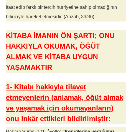
itaat edip farklı bir tercih hürriyetine sahip olmadığının
bilinciyle hareket etmesidir. (Ahzab, 33/36).
KİTABA İMANIN ÖN ŞARTI; ONU
HAKKIYLA OKUMAK,
ÖĞÜT
ALMAK VE KİTABA UYGUN
YAŞAMAKTIR
1- Kitabı hakkıyla tilavet
etmeyenlerin (anlamak, öğüt almak
ve yaşamak için okumayanların)
onu inkâr ettikleri bildirilmiştir:
Bakara Suresi 121. âyette:
“Kendilerine verdiğimiz