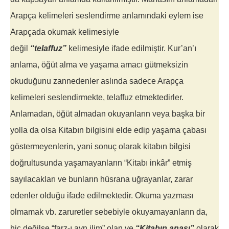
Arapça kelimeleri seslendirme anlamındaki eylem ise
Arapçada okumak kelimesiyle
değil
“telaffuz”
kelimesiyle ifade edilmiştir. Kur’an’ı
anlama, öğüt alma ve yaşama amacı gütmeksizin
okuduğunu zannedenler aslında sadece Arapça
kelimeleri seslendirmekte, telaffuz etmektedirler.
Anlamadan, öğüt almadan okuyanların veya başka bir
yolla da olsa Kitabın bilgisini elde edip yaşama çabası
göstermeyenlerin, yani sonuç olarak kitabın bilgisi
doğrultusunda yaşamayanların “Kitabı inkâr” etmiş
sayılacakları ve bunların hüsrana uğrayanlar, zarar
edenler olduğu ifade edilmektedir. Okuma yazması
olmamak vb. zaruretler sebebiyle okuyamayanların da,
hiç değilse “farz-ı ayn ilim” olan ve
“Kitabın anası”
olarak