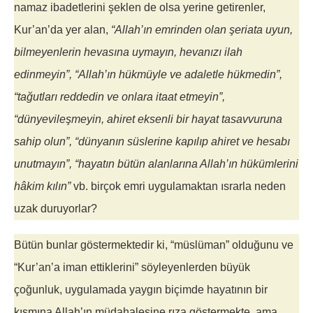
namaz ibadetlerini şeklen de olsa yerine getirenler,
Kur’an’da yer alan,
“Allah’ın emrinden olan şeriata uyun,
bilmeyenlerin hevasına uymayın, hevanızı ilah
edinmeyin”, “Allah’ın hükmüyle ve adaletle hükmedin”,
“tağutları reddedin ve onlara itaat etmeyin”,
“dünyevileşmeyin, ahiret eksenli bir hayat tasavvuruna
sahip olun”, “dünyanın süslerine kapılıp ahiret ve hesabı
unutmayın”, “hayatın bütün alanlarına Allah’ın hükümlerini
hâkim kılın”
vb. birçok emri uygulamaktan ısrarla neden
uzak duruyorlar?
Bütün bunlar göstermektedir ki, “müslüman” olduğunu ve
“Kur’an’a iman ettiklerini” söyleyenlerden büyük
çoğunluk, uygulamada yaygın biçimde hayatının bir
kısmına Allah’ın müdahalesine rıza göstermekte, ama