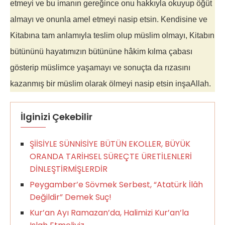
etmeyi ve bu imanın gereğince onu hakkıyla okuyup öğüt
almayı ve onunla amel etmeyi nasip etsin. Kendisine ve
Kitabına tam anlamıyla teslim olup müslim olmayı, Kitabın
bütününü hayatımızın bütününe hâkim kılma çabası
gösterip müslimce yaşamayı ve sonuçta da rızasını
kazanmış bir müslim olarak ölmeyi nasip etsin inşaAllah.
İlginizi Çekebilir
ŞİİSİYLE SÜNNİSİYE BÜTÜN EKOLLER, BÜYÜK
ORANDA TARİHSEL SÜREÇTE ÜRETİLENLERİ
DİNLEŞTİRMİŞLERDİR
Peygamber’e Sövmek Serbest, “Atatürk İlâh
Değildir” Demek Suç!
Kur’an Ayı Ramazan’da, Halimizi Kur’an’la