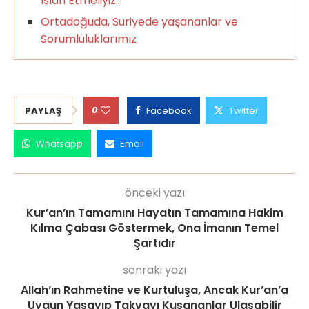
Islah Etmeliyiz…
Ortadoğuda, Suriyede yaşananlar ve
Sorumluluklarımız
0
PAYLAŞ
Facebook
Twitter
Whatsapp
Email
önceki yazı
Kur’an’ın Tamamını Hayatın Tamamına Hakim
Kılma Çabası Göstermek, Ona İmanın Temel
Şartıdır
sonraki yazı
Allah’ın Rahmetine ve Kurtuluşa, Ancak Kur’an’a
Uygun Yaşayıp Takvayı Kuşananlar Ulaşabilir