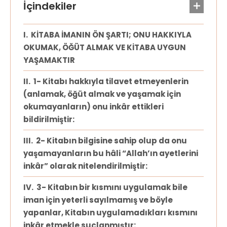
KİTABA İMANIN ÖN ŞARTI; ONU HAKKIYLA
OKUMAK, ÖĞÜT ALMAK VE KİTABA UYGUN
YAŞAMAKTIR
1- Kitabı hakkıyla tilavet etmeyenlerin
(anlamak, öğüt almak ve yaşamak için
okumayanların) onu inkâr ettikleri
bildirilmiştir:
2- Kitabın bilgisine sahip olup da onu
yaşamayanların bu hâli “Allah’ın ayetlerini
inkâr” olarak nitelendirilmiştir:
3- Kitabın bir kısmını uygulamak bile
iman için yeterli sayılmamış ve böyle
yapanlar, Kitabın uygulamadıkları kısmını
inkâr etmekle suçlanmıştır: