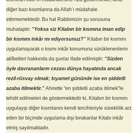
diğer bazı kısımlarına da Allah’ı müdahale
ettirmemektedir. Bu hal Rabbimizin şu sorusuna
muhataptır:
“Yoksa siz Kitabın bir kısmına iman edip
bir kısmını in­kâr mı ediyorsunuz?”
Kitabın bir kısmını
uygulamayarak o kısmı inkâr konumuna sürüklenenlerin
akîbetleri hakkında da şunlar ifade edilmiştir:
“Sizden
öyle davrananların cezası dünya hayatında ancak
rezil-rüsvay olmak; kıyamet gününde ise en şiddetli
azaba itilmektir.”
Ahirette “en şiddetli azaba itilmek”le
tehdit edilmeleri de göstermektedir ki, Kitabın bir kısmını
uygulayıp diğer kısımlarını kendi tercihleriyle süreklilik arz
eden bir biçimde uygulama dışı bırakanlar Kitabı inkâr
etmiş sayılmaktadır.