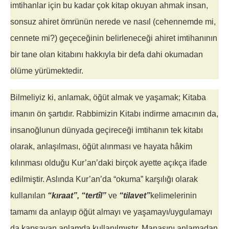
imtihanlar için bu kadar çok kitap okuyan ahmak insan,
sonsuz ahiret ömrünün nerede ve nasıl (cehennemde mi,
cennete mi?) geçeceğinin belirleneceği ahiret imtihanının
bir tane olan kitabını hakkıyla bir defa dahi okumadan
ölüme yürümektedir.
Bilmeliyiz ki, anlamak, öğüt almak ve yaşamak; Kitaba
imanın ön şartıdır. Rabbimizin Kitabı indirme amacının da,
insanoğlunun dünyada geçireceği imtihanın tek kitabı
olarak, anlaşılması, öğüt alınması ve hayata hâkim
kılınması olduğu Kur’an’daki birçok ayette açıkça ifade
edilmiştir. Aslında Kur’an’da “okuma” karşılığı olarak
kullanılan
“kıraat”, “tertîl”
ve
“tilavet”
kelimelerinin
tamamı da anlayıp öğüt almayı ve yaşamayı/uygulamayı
da kapsayan anlamda kullanılmıştır. Manasını anlamadan