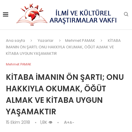
Ana sayfa
Yazarlar
Mehmet PAMAK
KİTABA
İMANIN ÖN ŞARTI; ONU HAKKIYLA OKUMAK, ÖĞÜT ALMAK VE
KİTABA UYGUN YAŞAMAKTIR
Mehmet PAMAK
KİTABA İMANIN ÖN ŞARTI; ONU
HAKKIYLA OKUMAK, ÖĞÜT
ALMAK VE KİTABA UYGUN
YAŞAMAKTIR
15 Ekim 2018
1,8K
👁
A+
A-