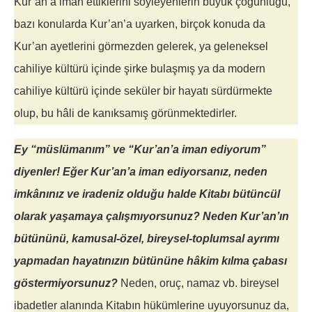
Kur’an’a iman ettiklerini söyleyenlerin büyük çoğunluğu,
bazı konularda Kur’an’a uyarken, birçok konuda da
Kur’an ayetlerini görmezden gelerek, ya geleneksel
cahiliye kültürü içinde şirke bulaşmış ya da modern
cahiliye kültürü içinde seküler bir hayatı sürdürmekte
olup, bu hâli de kanıksamış görünmektedirler.
Ey “müslümanım” ve “Kur’an’a iman ediyorum”
diyenler! Eğer Kur’an’a iman ediyorsanız, neden
imkânınız ve iradeniz olduğu halde Kitabı bütüncül
olarak yaşamaya çalışmıyorsunuz? Neden Kur’an’ın
bütününü, kamusal-özel, bireysel-toplumsal ayrımı
yapmadan hayatınızın bütününe hâkim kılma çabası
göstermiyorsunuz?
Neden, oruç, namaz vb. bireysel
ibadetler alanında Kitabın hükümlerine uyuyorsunuz da,