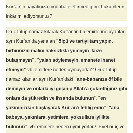
Kur’an’ın hayatınıza müdahale ettirmediğiniz hükümlerini
inkâr mı ediyorsunuz?
Oruç tutup namaz kılarak Kur’an’ın bu emirlerine uyanlar,
aynı Kur’an’da yer alan
“ölçü ve tartıyı tam yapın,
birbirinizin malını haksızlıkla yemeyin, faize
bulaşmayın”, “yalan söylemeyin, emanete ihanet
etmeyin”
vb. emirlere neden uymuyorlar? Oruç tutup
namaz kılanlar, aynı Kur’an’daki
“ana-babanıza öf bile
demeyin ve onlarla iyi geçinip Allah’a şükrettiğiniz gibi
onlara da şükredin ve ihsanda bulunun
“,
“en
yakınınızdan başlayarak Kur’an’ı tebliğ edin”, “ana-
babaya, yakınlara, yetimlere, yoksullara iyilikte
bulunun”
vb. emirlere neden uymuyorlar? Evet oruç ve