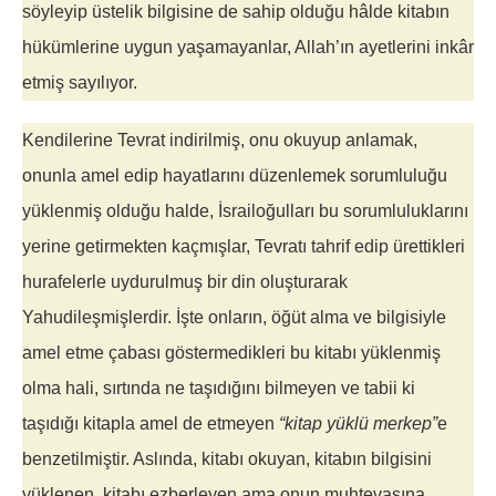
söyleyip üstelik bilgisine de sahip olduğu hâlde kitabın
hükümlerine uygun yaşamayanlar, Allah’ın ayetlerini inkâr
etmiş sayılıyor.
Kendilerine Tevrat indirilmiş, onu okuyup anlamak,
onunla amel edip hayatlarını düzenlemek sorumluluğu
yüklenmiş olduğu halde, İsrailoğulları bu sorumluluklarını
yerine getirmekten kaçmışlar, Tevratı tahrif edip ürettikleri
hurafelerle uydurulmuş bir din oluşturarak
Yahudileşmişlerdir. İşte onların, öğüt alma ve bilgisiyle
amel etme çabası göstermedikleri bu kitabı yüklenmiş
olma hali, sırtında ne taşıdığını bilmeyen ve tabii ki
taşıdığı kitapla amel de etmeyen
“kitap yüklü merkep”
e
benzetilmiştir. Aslında, kitabı okuyan, kitabın bilgisini
yüklenen, kitabı ezberleyen ama onun muhtevasına,