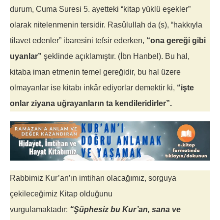
durum, Cuma Suresi 5. ayetteki “kitap yüklü eşekler”
olarak nitelenmenin tersidir. Rasûlullah da (s), “hakkıyla
tilavet edenler” ibaresini tefsir ederken,
“ona gereği gibi
uyanlar”
şeklinde açıklamıştır. (İbn Hanbel). Bu hal,
kitaba iman etmenin temel gereğidir, bu hal üzere
olmayanlar ise kitabı inkâr ediyorlar demektir ki,
“işte
onlar ziyana uğrayanların ta kendileridirler”.
Rabbimiz Kur’an’ın imtihan olacağımız, sorguya
çekileceğimiz Kitap olduğunu
vurgulamaktadır:
“Şüphesiz bu Kur’an, sana ve