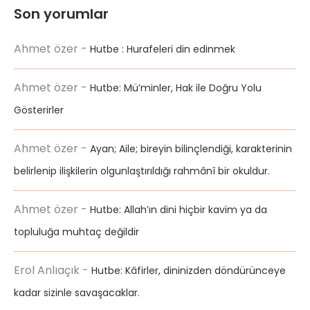
Son yorumlar
Ahmet özer
-
Hutbe : Hurafeleri din edinmek
Ahmet özer
-
Hutbe: Mü’minler, Hak ile Doğru Yolu
Gösterirler
Ahmet özer
-
Ayan; Aile; bireyin bilinçlendiği, karakterinin
belirlenip ilişkilerin olgunlaştırıldığı rahmânî bir okuldur.
Ahmet özer
-
Hutbe: Allah’ın dini hiçbir kavim ya da
topluluğa muhtaç değildir
Erol Anlıaçık
-
Hutbe: Kâfirler, dininizden döndürünceye
kadar sizinle savaşacaklar.